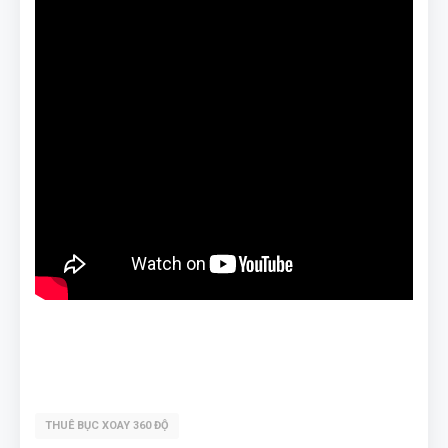
THUÊ BỤC XOAY 360 ĐỘ