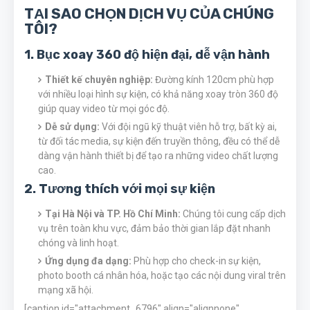
TẠI SAO CHỌN DỊCH VỤ CỦA CHÚNG
TÔI?
1. Bục xoay 360 độ hiện đại, dễ vận hành
Thiết kế chuyên nghiệp:
Đường kính 120cm phù hợp
với nhiều loại hình sự kiện, có khả năng xoay tròn 360 độ
giúp quay video từ mọi góc độ.
Dễ sử dụng:
Với đội ngũ kỹ thuật viên hỗ trợ, bất kỳ ai,
từ đối tác media, sự kiện đến truyền thông, đều có thể dễ
dàng vận hành thiết bị để tạo ra những video chất lượng
cao.
2. Tương thích với mọi sự kiện
Tại Hà Nội và TP. Hồ Chí Minh:
Chúng tôi cung cấp dịch
vụ trên toàn khu vực, đảm bảo thời gian lắp đặt nhanh
chóng và linh hoạt.
Ứng dụng đa dạng:
Phù hợp cho check-in sự kiện,
photo booth cá nhân hóa, hoặc tạo các nội dung viral trên
mạng xã hội.
[caption id="attachment_6796" align="alignnone"