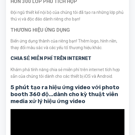
HƠN 300 LỚP PHỦ TÍCH HỢP
Đội ngũ thiết kế nội bộ của chúng tôi đã tạo ra những lớp phủ
thú vị và độc đáo dành riêng cho bạn!
THƯƠNG HIỆU ỨNG DỤNG
Biến ứng dụng thành của riêng bạn! Thêm logo, hình nền,
thay đổi màu sắc và các yếu tố thương hiệu khác.
CHIA SẺ MIỄN PHÍ TRÊN INTERNET
Khám phá tính năng chia sẻ miễn phí trên internet tích hợp
sẵn của chúng tôi dành cho các thiết bị iOS và Android.
5 phút tạo ra hiệu ứng video với photo
booth 360 độ...dành cho kỳ thuật viên
media xử lý hiệu ứng video