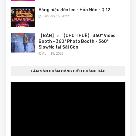
Bảng hiệu đèn led - Hóc Môn - Q.12
January 15, 2022
【BÁN】⇔ 【CHO THUÊ】 360° Video
Booth - 360° Photo Booth - 360°
SlowMo tại Sài Gòn
April 19, 2023
LÀM SẢN PHẨM BẢNG HIỆU QUẢNG CÁO