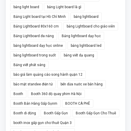
bảng light board
bảng Light board là gì
Bảng Light board tại Hồ Chí Minh
bảng lightboard
Bảng Lightboard 80x160 cm
bảng Lightboard cho giáo viên
Bảng Lightboard đa năng
Bảng lightboard dạy học
bảng lightboard dạy học online
bảng lightboard led
bảng lightboard trong suốt
bảng viết dạ quang
Bảng viết phát sáng
báo giá làm quảng cáo song hành quận 12
bảo mật standee điện tử
bến dừa nước xe bán hàng
Booth
Booth 360 độ quay phim Hà Nội
Booth Bán Hàng Gấp Gọnm
BOOTH CÀ PHÊ
Booth di động
Booth Gấp Gọn
Booth Gấp Gọn Cho Thuê
booth inox gấp gọn cho thuê Quận 3