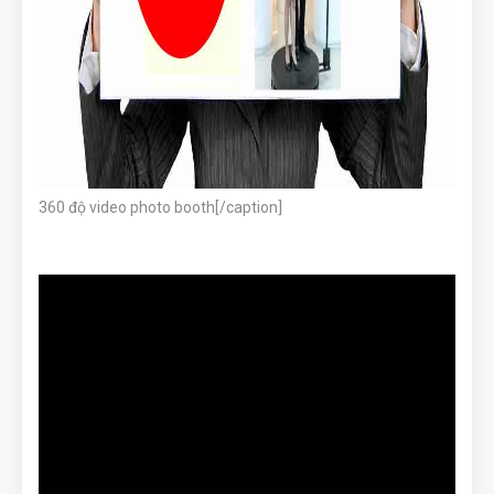
360 độ video photo booth[/caption]