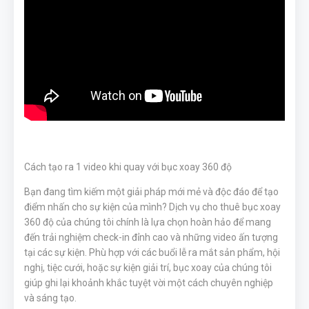
Cách tạo ra 1 video khi quay với bục xoay 360 độ
Bạn đang tìm kiếm một giải pháp mới mẻ và độc đáo để tạo
điểm nhấn cho sự kiện của mình? Dịch vụ cho thuê bục xoay
360 độ của chúng tôi chính là lựa chọn hoàn hảo để mang
đến trải nghiệm check-in đỉnh cao và những video ấn tượng
tại các sự kiện. Phù hợp với các buổi lễ ra mắt sản phẩm, hội
nghị, tiệc cưới, hoặc sự kiện giải trí, bục xoay của chúng tôi
giúp ghi lại khoảnh khắc tuyệt vời một cách chuyên nghiệp
và sáng tạo.