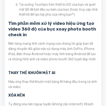
Tải xuống Touchpix trên thiết bị iOS của bạn và quét
mã QR để bắt đầu sự kiện của bạn (hoặc truy cập nhà
thiết kế để tạo lớp phủ của riêng bạn*).
Tìm phần mềm xử lý video hiệu ứng tạo
video 360 độ của bục xoay photo booth
check in
Nền tảng mang tính cách mạng của chúng tôi giúp bạn dễ
dàng chuyển đổi giữa việc sử dụng máy ảnh GoPro, iPhone,
iPad, điện thoại Android hoặc máy tính bảng Android để tạo
ra những hình ảnh và video photo booth 360 tuyệt đẹp nhất.
THAY THẾ KHUÔN MẶT AI
Hiệu ứng thay thế khuôn mặt bằng AI hàng đầu trong cả ảnh
và video
XÓA NỀN
Tự động xóa nền ngoại tuyến (không cần internet!). Khách