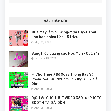
SẢN PHẨM MỚI
Mua máy làm nước ngọt đá tuyết Thái
Lan bao nhiêu tiền - 5 triệu
May 23, 2023
Bảng hiệu quảng cáo Hóc Môn - Quận 12
January 15, 2022
☀ Cho Thuê ⚡ Đế Xoay Trưng Bày Sản
Phẩm loại lớn - 120cm - 150kg ☀ Tại Sài
Gòn
April 05, 2023
DỊCH VỤ CHO THUÊ VIDEO 360 ĐỘ PHOTO
BOOTH TẠI SÀI GÒN
April 30, 2023