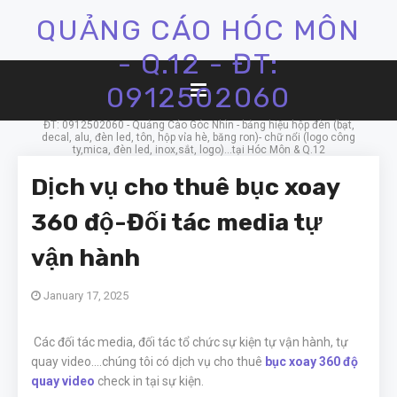
QUẢNG CÁO HÓC MÔN
- Q.12 - ĐT:
0912502060
ĐT: 0912502060 - Quảng Cáo Góc Nhìn - bảng hiệu hộp đèn (bạt,
decal, alu, đèn led, tôn, hộp vỉa hè, băng ron)- chữ nổi (logo công
ty,mica, đèn led, inox,sắt, logo)...tại Hóc Môn & Q.12
Dịch vụ cho thuê bục xoay
360 độ-Đối tác media tự
vận hành
January 17, 2025
Các đối tác media, đối tác tổ chức sự kiện tự vận hành, tự
quay video....chúng tôi có dịch vụ cho thuê
bục xoay 360 độ
quay video
check in tại sự kiện.