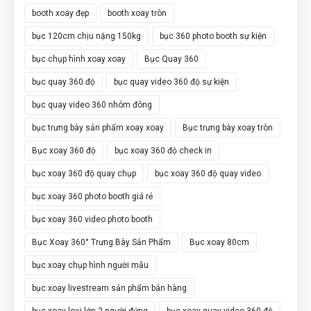
booth xoay đẹp
booth xoay tròn
bục 120cm chịu nặng 150kg
bục 360 photo booth sự kiện
bục chụp hình xoay xoay
Bục Quay 360
bục quay 360 độ
bục quay video 360 độ sự kiện
bục quay video 360 nhóm đông
bục trưng bày sản phẩm xoay xoay
Bục trưng bày xoay tròn
Bục xoay 360 độ
bục xoay 360 độ check in
bục xoay 360 độ quay chụp
bục xoay 360 độ quay video
bục xoay 360 photo booth giá rẻ
bục xoay 360 video photo booth
Bục Xoay 360° Trưng Bày Sản Phẩm
Bục xoay 80cm
bục xoay chụp hình người mẫu
bục xoay livestream sản phẩm bán hàng
bục xoay loại lớn 2 người đứng
bục xoay quay video 360 độ