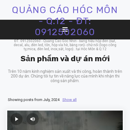
QUẢNG CÁO HÓC MÔN
- Q.12 - ĐT:
0912502060
ĐT: 0912502060 - Quảng Cáo Góc Nhìn - bảng hiệu hộp đèn (bạt,
decal, alu, đèn led, tôn, hộp vỉa hè, băng ron)- chữ nổi (logo công
ty,mica, đèn led, inox,sắt, logo)...tại Hóc Môn & Q.12
Sản phẩm và dự án mới
Trên 10 năm kinh nghiệm sản xuất và thi công, hoàn thành trên
200 dự án. Chúng tôi tự tin về năng lực của mình khi nhận thi
công sản phẩm.
Showing posts from July, 2024
Show all