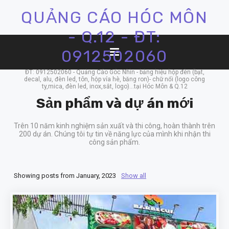
QUẢNG CÁO HÓC MÔN
- Q.12 - ĐT:
0912502060
ĐT: 0912502060 - Quảng Cáo Góc Nhìn - bảng hiệu hộp đèn (bạt,
decal, alu, đèn led, tôn, hộp vỉa hè, băng ron)- chữ nổi (logo công
ty,mica, đèn led, inox,sắt, logo)...tại Hóc Môn & Q.12
Sản phẩm và dự án mới
Trên 10 năm kinh nghiệm sản xuất và thi công, hoàn thành trên
200 dự án. Chúng tôi tự tin về năng lực của mình khi nhận thi
công sản phẩm.
Showing posts from January, 2023
Show all