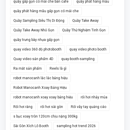
quầy gấp gọn có mái che bán cafe
quầy phát hàng mẫu
quầy phát hàng mẫu gấp gọn có mái che
Quầy Sampling Siêu Thị Di Động
Quầy Take Away
Quầy Take Away Nhỏ Gọn
Quầy Thử Nghiệm Tinh Gọn
quầy trưng bày nhựa gấp gọn
quay video 360 độ photobooth
quay video photo booth
Quay video sản phẩm 4D
quay-booth-sampling
Ra mắt sản phẩm
Reels là gì
robot manocanh lắc lắc bảng hiệu
Robot Manocanh Xoay Bảng Hiệu
robot manocanh xoay xoay bảng hiệu
rối hơi nhảy múa
Rối hơi răng
rối hơi sài gòn
Rối vẫy tay quảng cáo
s bục xoay tròn 120cm chịu nặng 300kg
Sài Gòn Xích Lô Booth
sampling hot trend 2026