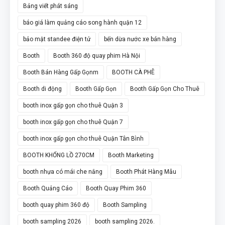
Bảng viết phát sáng
báo giá làm quảng cáo song hành quận 12
bảo mật standee điện tử
bến dừa nước xe bán hàng
Booth
Booth 360 độ quay phim Hà Nội
Booth Bán Hàng Gấp Gọnm
BOOTH CÀ PHÊ
Booth di động
Booth Gấp Gọn
Booth Gấp Gọn Cho Thuê
booth inox gấp gọn cho thuê Quận 3
booth inox gấp gọn cho thuê Quận 7
booth inox gấp gọn cho thuê Quận Tân Bình
BOOTH KHỔNG LỒ 270CM
Booth Marketing
booth nhựa có mái che nắng
Booth Phát Hàng Mẫu
Booth Quảng Cáo
Booth Quay Phim 360
booth quay phim 360 độ
Booth Sampling
booth sampling 2026
booth sampling 2026.