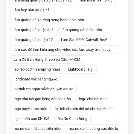
làm bảng quảng cáo giá rẻ quận 12
làm booth sampling
làm hộp đèn để vỉa hè
làm quảng cáo đường song hành hóc môn
làm quảng cáo hiệu quả
làm quảng cáo hóc môn
làm quảng cáo quận 12
Làm Sao Để Đi Catwalk Đẹp?
làm sao để làm hiệu ứng cho video của bục xoay tròn quay
video 360
Làm Xe Bán Hàng Theo Yêu Cầu TPHCM
lắp ráp booth sampling nhựa
Lightboard là gì
lightboard viết bảng ngược
lộ trình xin ngân sách chuyển đổi số
logo chữ nổi gắn bóng đèn led tròn
logo chữ nổi mica
logo huyện hóc môn
lợi ích chuyển đổi số cho người dân
Lợi nhuẩn cực KHỦNG
Ma Nơ Canh Động
ma nơ canh lắc lác biển hiệu
ma nơ canh quảng cáo độc lạ