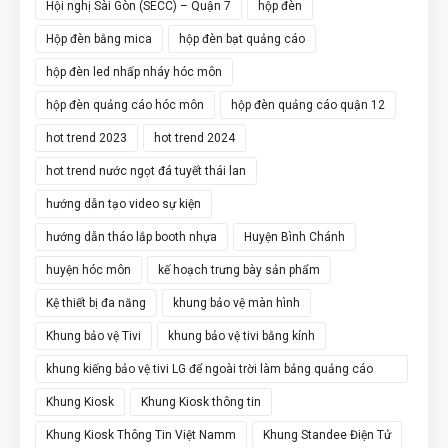
Hội nghị Sài Gòn (SECC) – Quận 7
hộp đèn
Hộp đèn bằng mica
hộp đèn bạt quảng cáo
hộp đèn led nhấp nháy hóc môn
hộp đèn quảng cáo hóc môn
hộp đèn quảng cáo quận 12
hot trend 2023
hot trend 2024
hot trend nước ngọt đá tuyết thái lan
hướng dẫn tạo video sự kiện
hướng dẫn tháo lắp booth nhựa
Huyện Bình Chánh
huyện hóc môn
kế hoạch trưng bày sản phẩm
Kệ thiết bị đa năng
khung bảo vệ màn hình
Khung bảo vệ Tivi
khung bảo vệ tivi bằng kính
khung kiếng bảo vệ tivi LG để ngoài trời làm bảng quảng cáo
chân đứng
Khung Kiosk
Khung Kiosk thông tin
Khung Kiosk Thông Tin Việt Namm
Khung Standee Điện Tử