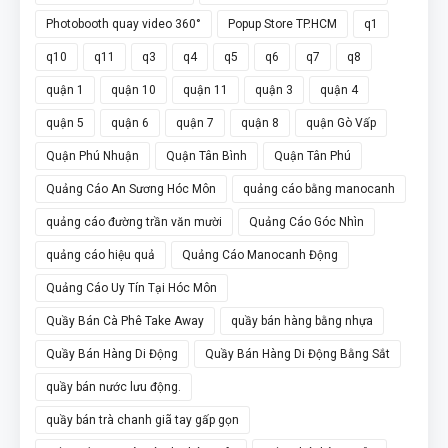
Photobooth quay video 360°
Popup Store TP.HCM
q1
q10
q11
q3
q4
q5
q6
q7
q8
quận 1
quận 10
quận 11
quận 3
quận 4
quận 5
quận 6
quận 7
quận 8
quận Gò Vấp
Quận Phú Nhuận
Quận Tân Bình
Quận Tân Phú
Quảng Cáo An Sương Hóc Môn
quảng cáo bằng manocanh
quảng cáo đường trần văn mười
Quảng Cáo Góc Nhìn
quảng cáo hiệu quả
Quảng Cáo Manocanh Động
Quảng Cáo Uy Tín Tại Hóc Môn
Quầy Bán Cà Phê Take Away
quầy bán hàng bằng nhựa
Quầy Bán Hàng Di Động
Quầy Bán Hàng Di Động Bằng Sắt
quầy bán nước lưu động.
quầy bán trà chanh giã tay gấp gọn