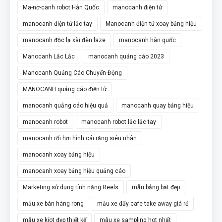
Ma-nơ-canh robot Hàn Quốc
manocanh điện tử
manocanh điện tử lắc tay
Manocanh điện tử xoay bảng hiệu
manocanh độc lạ xài đèn laze
manocanh hàn quốc
Manocanh Lắc Lắc
manocanh quảng cáo 2023
Manocanh Quảng Cáo Chuyển Động
MANOCANH quảng cáo điện tử
manocanh quảng cáo hiệu quả
manocanh quay bảng hiệu
manocanh robot
manocanh robot lắc lắc tay
manocanh rối hơi hình cái răng siêu nhân
manocanh xoay bảng hiệu
manocanh xoay bảng hiệu quảng cáo
Marketing sử dụng tính năng Reels
mẫu bảng bạt đẹp
mẫu xe bán hàng rong
mẫu xe đẩy cafe take away giá rẻ
mẫu xe kiot đẹp thiết kế
mẫu xe sampling hot nhất