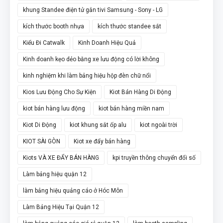
khung Standee điện tử gắn tivi Samsung - Sony - LG
kích thước booth nhựa
kích thước standee sắt
Kiểu Đi Catwalk
Kinh Doanh Hiệu Quả
Kinh doanh kẹo dẻo bằng xe lưu động có lời không
kinh nghiệm khi làm bảng hiệu hộp đèn chữ nổi
Kios Lưu Động Cho Sự Kiện
Kiot Bán Hàng Di Động
kiot bán hàng lưu động
kiot bán hàng miền nam
Kiot Di Động
kiot khung sắt ốp alu
kiot ngoài trời
KIOT SÀI GÒN
Kiot xe đẩy bán hàng
Kiots VÀ XE ĐẨY BÁN HÀNG
kpi truyền thông chuyển đổi số
Làm bảng hiệu quận 12
làm bảng hiệu quảng cáo ở Hóc Môn
Làm Bảng Hiệu Tại Quận 12