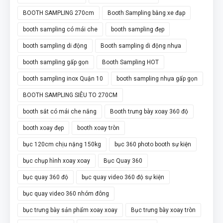
BOOTH SAMPLING 270cm
Booth Sampling bằng xe đạp
booth sampling có mái che
booth sampling đẹp
booth sampling di động
Booth sampling di động nhựa
booth sampling gấp gọn
Booth Sampling HOT
booth sampling inox Quận 10
booth sampling nhựa gấp gọn
BOOTH SAMPLING SIÊU TO 270CM
booth sắt có mái che nắng
Booth trưng bày xoay 360 độ
booth xoay đẹp
booth xoay tròn
bục 120cm chịu nặng 150kg
bục 360 photo booth sự kiện
bục chụp hình xoay xoay
Bục Quay 360
bục quay 360 độ
bục quay video 360 độ sự kiện
bục quay video 360 nhóm đông
bục trưng bày sản phẩm xoay xoay
Bục trưng bày xoay tròn