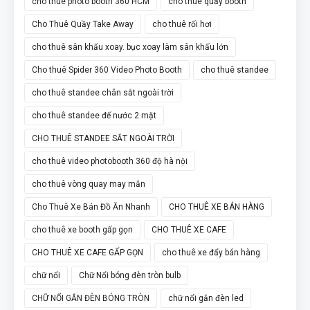
cho thuê photo booth 360 HCM
cho thuê quầy booth
Cho Thuê Quầy Take Away
cho thuê rối hơi
cho thuê sân khấu xoay. bục xoay làm sân khấu lớn
Cho thuê Spider 360 Video Photo Booth
cho thuê standee
cho thuê standee chân sắt ngoài trời
cho thuê standee đế nước 2 mặt
CHO THUÊ STANDEE SẮT NGOÀI TRỜI
cho thuê video photobooth 360 độ hà nội
cho thuê vòng quay may mắn
Cho Thuê Xe Bán Đồ Ăn Nhanh
CHO THUÊ XE BÁN HÀNG
cho thuê xe booth gấp gọn
CHO THUÊ XE CAFE
CHO THUÊ XE CAFE GẤP GỌN
cho thuê xe đẩy bán hàng
chữ nổi
Chữ Nổi bóng đèn tròn bulb
CHỮ NỔI GẮN ĐÈN BÓNG TRÒN
chữ nổi gắn đèn led