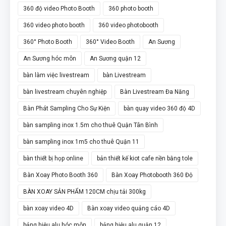
360 độ video Photo Booth
360 photo booth
360 video photo booth
360 video photobooth
360° Photo Booth
360° Video Booth
An Sương
An Sương hóc môn
An Sương quận 12
bàn làm việc livestream
bàn Livestream
bàn livestream chuyên nghiệp
Bàn Livestream Đa Năng
Bàn Phát Sampling Cho Sự Kiện
bàn quay video 360 độ 4D
bàn sampling inox 1.5m cho thuê Quận Tân Bình
bàn sampling inox 1m5 cho thuê Quận 11
bàn thiết bị họp online
bản thiết kế kiot cafe nền bằng tole
Bàn Xoay Photo Booth 360
Bàn Xoay Photobooth 360 Độ
BÀN XOAY SẢN PHẨM 120CM chịu tải 300kg
bàn xoay video 4D
Bàn xoay video quảng cáo 4D
bảng hiệu alu hóc môn
bảng hiệu alu quận 12