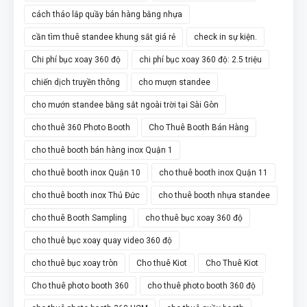
cách tháo lắp quầy bán hàng bằng nhựa
cần tìm thuê standee khung sắt giá rẻ
check in sự kiện.
Chi phí bục xoay 360 độ
chi phí bục xoay 360 độ: 2.5 triệu
chiến dịch truyền thông
cho mượn standee
cho mướn standee bằng sắt ngoài trời tại Sài Gòn
cho thuê 360 Photo Booth
Cho Thuê Booth Bán Hàng
cho thuê booth bán hàng inox Quận 1
cho thuê booth inox Quận 10
cho thuê booth inox Quận 11
cho thuê booth inox Thủ Đức
cho thuê booth nhựa standee
cho thuê Booth Sampling
cho thuê bục xoay 360 độ
cho thuê bục xoay quay video 360 độ
cho thuê bục xoay tròn
Cho thuê Kiot
Cho Thuê Kiot
Cho thuê photo booth 360
cho thuê photo booth 360 độ