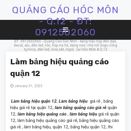
QUẢNG CÁO HÓC MÔN
- Q.12 - ĐT:
0912502060
ĐT: 0912502060 - Quảng Cáo Góc Nhìn - bảng hiệu hộp đèn (bạt,
decal, alu, đèn led, tôn, hộp vỉa hè, băng ron)- chữ nổi (logo công
ty,mica, đèn led, inox,sắt, logo)...tại Hóc Môn & Q.12
Làm bảng hiệu quảng cáo
quận 12
January 31, 2023
Làm bảng hiệu quận 12
,
Làm bảng hiệu
giá rẻ , bảng
hiệu giá rẻ tại quận 12,
làm bảng quảng cáo giá rẻ
quận
12,
làm bảng hiệu quảng cáo
,
làm bảng hiệu
giá rẻ quận
12, làm bảng hiệu quảng cáo giá rẻ, bảng hiệu quảng cáo
giá rẻ , làm bảng hiệu, quận 12, bảng hiệu quận 12, thi