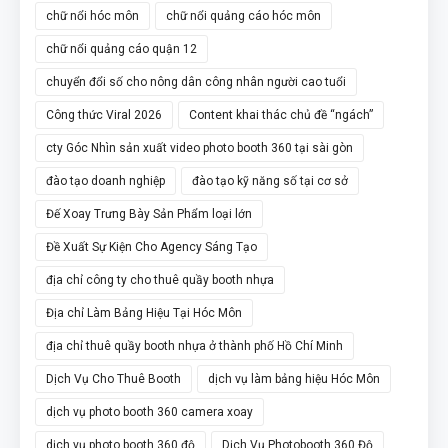
chữ nổi hóc môn
chữ nổi quảng cáo hóc môn
chữ nổi quảng cáo quận 12
chuyển đổi số cho nông dân công nhân người cao tuổi
Công thức Viral 2026
Content khai thác chủ đề “ngách”
cty Góc Nhìn sản xuất video photo booth 360 tại sài gòn
đào tạo doanh nghiệp
đào tạo kỹ năng số tại cơ sở
Đế Xoay Trưng Bày Sản Phẩm loại lớn
Đề Xuất Sự Kiện Cho Agency Sáng Tạo
địa chỉ công ty cho thuê quầy booth nhựa
Địa chỉ Làm Bảng Hiệu Tại Hóc Môn
địa chỉ thuê quầy booth nhựa ở thành phố Hồ Chí Minh
Dịch Vụ Cho Thuê Booth
dịch vụ làm bảng hiệu Hóc Môn
dịch vụ photo booth 360 camera xoay
dịch vụ photo booth 360 độ
Dịch Vụ Photobooth 360 Độ