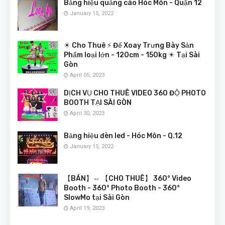
Bảng hiệu quảng cáo Hóc Môn - Quận 12
January 15, 2022
☀ Cho Thuê ⚡ Đế Xoay Trưng Bày Sản
Phẩm loại lớn - 120cm - 150kg ☀ Tại Sài
Gòn
April 05, 2023
DỊCH VỤ CHO THUÊ VIDEO 360 ĐỘ PHOTO
BOOTH TẠI SÀI GÒN
April 30, 2023
Bảng hiệu đèn led - Hóc Môn - Q.12
January 15, 2022
【BÁN】⇔ 【CHO THUÊ】 360° Video
Booth - 360° Photo Booth - 360°
SlowMo tại Sài Gòn
April 19, 2023