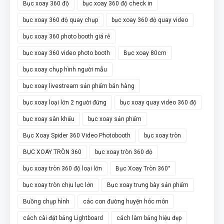
Bục xoay 360 độ
bục xoay 360 độ check in
bục xoay 360 độ quay chụp
bục xoay 360 độ quay video
bục xoay 360 photo booth giá rẻ
bục xoay 360 video photo booth
Bục xoay 80cm
bục xoay chụp hình người mẫu
bục xoay livestream sản phẩm bán hàng
bục xoay loại lớn 2 người đứng
bục xoay quay video 360 độ
bục xoay sân khấu
bục xoay sản phẩm
Bục Xoay Spider 360 Video Photobooth
bục xoay tròn
BỤC XOAY TRÒN 360
bục xoay tròn 360 độ
bục xoay tròn 360 độ loại lớn
Bục Xoay Tròn 360°
bục xoay tròn chịu lực lớn
Bục xoay trưng bày sản phẩm
Buồng chụp hình
các con đường huyện hóc môn
cách cài đặt bảng Lightboard
cách làm bảng hiệu đẹp