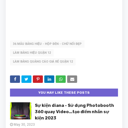
36 MẪU BẢNG HIỆU - HỘP ĐÈN - CHỮ NỔI ĐẸP
LÀM BẢNG HIỆU QUẬN 12
LÀM BẢNG QUẢNG CÁO GIÁ RẺ QUẬN 12
YOU MAY LIKE THESE POSTS
Sự kiện diana - Sử dụng Photobooth
360 quay Video...tạo điểm nhấn sự
kiện 2023
May 30, 2023