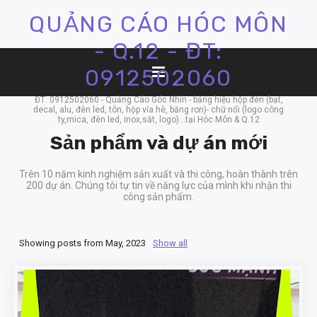
QUẢNG CÁO HÓC MÔN
- Q.12 - ĐT:
0912502060
ĐT: 0912502060 - Quảng Cáo Góc Nhìn - bảng hiệu hộp đèn (bạt,
decal, alu, đèn led, tôn, hộp vỉa hè, băng ron)- chữ nổi (logo công
ty,mica, đèn led, inox,sắt, logo)...tại Hóc Môn & Q.12
Sản phẩm và dự án mới
Trên 10 năm kinh nghiệm sản xuất và thi công, hoàn thành trên
200 dự án. Chúng tôi tự tin về năng lực của mình khi nhận thi
công sản phẩm.
Showing posts from May, 2023
Show all