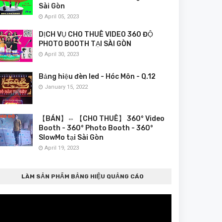
Sài Gòn
April 05, 2023
DỊCH VỤ CHO THUÊ VIDEO 360 ĐỘ
PHOTO BOOTH TẠI SÀI GÒN
April 30, 2023
Bảng hiệu đèn led - Hóc Môn - Q.12
January 15, 2022
【BÁN】⇔ 【CHO THUÊ】 360° Video
Booth - 360° Photo Booth - 360°
SlowMo tại Sài Gòn
April 19, 2023
LÀM SẢN PHẨM BẢNG HIỆU QUẢNG CÁO