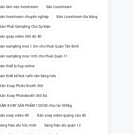
bàn làm việc livestream
bàn Livestream
bàn livestream chuyên nghiệp
Bàn Livestream Đa Năng
Bàn Phát Sampling Cho Sự Kiện
bàn quay video 360 độ 4D
bàn sampling inox 1.5m cho thuê Quận Tân Bình
bàn sampling inox 1m5 cho thuê Quận 11
bàn thiết bị họp online
bản thiết kế kiot cafe nền bằng tole
Bàn Xoay Photo Booth 360
Bàn Xoay Photobooth 360 Độ
BÀN XOAY SẢN PHẨM 120CM chịu tải 300kg
bàn xoay video 4D
Bàn xoay video quảng cáo 4D
bảng hiệu alu hóc môn
bảng hiệu alu quận 12