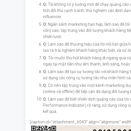
Q:
Tôi không có ý tưởng mới để chạy quảng cáo o
tích đối thủ cạnh tranh, thử nghiệm các định dạ
influencer.
Q:
Ngân sách marketing hạn hẹp, làm sao để tối
vốn) cao, tập trung vào đối tượng khách hàng ti
chiến lược.
Q:
Làm sao để thương hiệu của tôi nổi bật giữa 
tạo ra trải nghiệm khách hàng khác biệt, và sử d
Q:
Tôi muốn thu hút khách hàng đi ngang qua cử
ngay tại mặt tiền như âm thanh, ánh sáng, hoặc
Q:
Làm sao để tạo sự tương tác với khách hàng 
sử dụng các công cụ tương tác như màn hình cảm
Q:
Có nên tập trung vào một kênh marketing du
(online và offline) để tiếp cận đa dạng đối tượn
Q:
Làm sao để biết chiến dịch quảng cáo của tôi
Performance Indicator) rõ ràng, sử dụng công cụ 
kết quả.
[caption id="attachment_6043" align="alignnone" widt