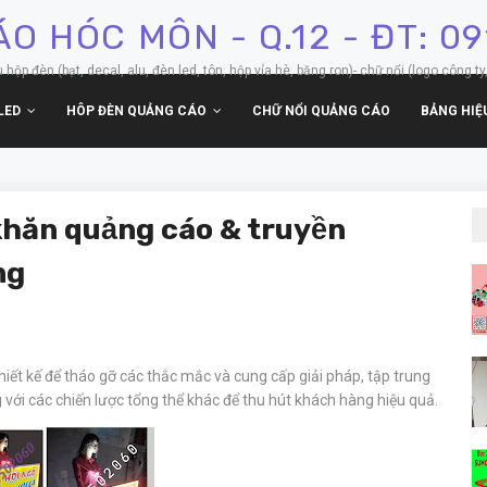
O HÓC MÔN - Q.12 - ĐT: 0
p đèn (bạt, decal, alu, đèn led, tôn, hộp vỉa hè, băng ron)- chữ nổi (logo công ty,
LED
HÔP ĐÈN QUẢNG CÁO
CHỮ NỔI QUẢNG CÁO
BẢNG HIỆ
khăn quảng cáo & truyền
ng
thiết kế để tháo gỡ các thắc mắc và cung cấp giải pháp, tập trung
với các chiến lược tổng thể khác để thu hút khách hàng hiệu quả.