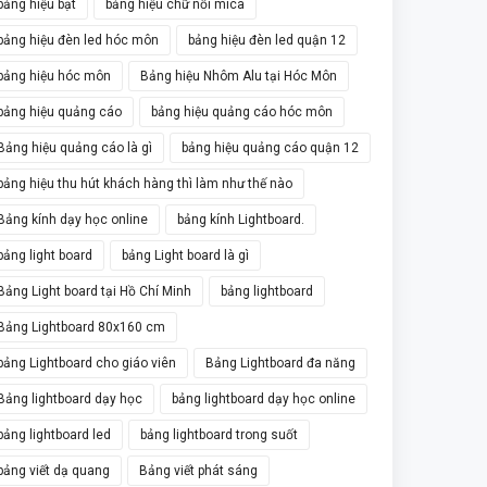
bảng hiệu bạt
bảng hiệu chữ nổi mica
bảng hiệu đèn led hóc môn
bảng hiệu đèn led quận 12
bảng hiệu hóc môn
Bảng hiệu Nhôm Alu tại Hóc Môn
bảng hiệu quảng cáo
bảng hiệu quảng cáo hóc môn
Bảng hiệu quảng cáo là gì
bảng hiệu quảng cáo quận 12
bảng hiệu thu hút khách hàng thì làm như thế nào
Bảng kính dạy học online
bảng kính Lightboard.
bảng light board
bảng Light board là gì
Bảng Light board tại Hồ Chí Minh
bảng lightboard
Bảng Lightboard 80x160 cm
bảng Lightboard cho giáo viên
Bảng Lightboard đa năng
Bảng lightboard dạy học
bảng lightboard dạy học online
bảng lightboard led
bảng lightboard trong suốt
bảng viết dạ quang
Bảng viết phát sáng