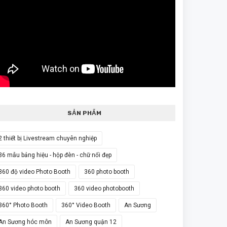
SẢN PHẨM
2 thiết bị Livestream chuyên nghiệp
36 mẫu bảng hiệu - hộp đèn - chữ nổi đẹp
360 độ video Photo Booth
360 photo booth
360 video photo booth
360 video photobooth
360° Photo Booth
360° Video Booth
An Sương
An Sương hóc môn
An Sương quận 12