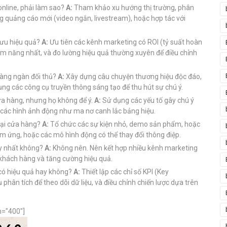
nline, phải làm sao?
A:
Tham khảo xu hướng thị trường, phân
ng quảng cáo mới (video ngắn, livestream), hoặc hợp tác với
 ưu hiệu quả?
A:
Ưu tiên các kênh marketing có ROI (tỷ suất hoàn
ềm năng nhất, và đo lường hiệu quả thường xuyên để điều chỉnh
hàng ngàn đối thủ?
A:
Xây dựng câu chuyện thương hiệu độc đáo,
ụng các công cụ truyền thông sáng tạo để thu hút sự chú ý.
a hàng, nhưng họ không để ý.
A:
Sử dụng các yếu tố gây chú ý
 các hình ảnh động như ma nơ canh lắc bảng hiệu.
tại cửa hàng?
A:
Tổ chức các sự kiện nhỏ, demo sản phẩm, hoặc
 ứng, hoặc các mô hình động có thể thay đổi thông điệp.
y nhất không?
A:
Không nên. Nên kết hợp nhiều kênh marketing
g khách hàng và tăng cường hiệu quả.
 có hiệu quả hay không?
A:
Thiết lập các chỉ số KPI (Key
phân tích để theo dõi dữ liệu, và điều chỉnh chiến lược dựa trên
h="400"]