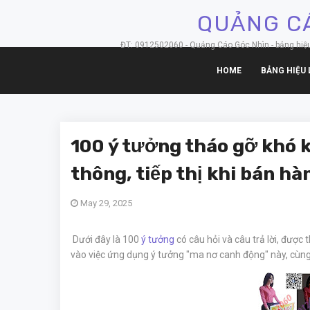
QUẢNG CÁ
ĐT: 0912502060 - Quảng Cáo Góc Nhìn - bảng hiệu hộ
HOME
BẢNG HIỆU 
100 ý tưởng tháo gỡ khó 
thông, tiếp thị khi bán hà
May 29, 2025
Dưới đây là 100
ý tưởng
có câu hỏi và câu trả lời, được 
vào việc ứng dụng ý tưởng "ma nơ canh động" này, cùng 