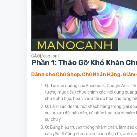
CÁO[/caption]
Phần 1: Tháo Gỡ Khó Khăn Ch
Dành cho Chủ Shop, Chủ Nhãn Hàng, Giám
Q:
Tại sao quảng cáo Facebook, Google Ads, Tik
tượng mục tiêu) chưa chính xác, nội dung quảng
chưa phù hợp, hoặc chưa tối ưu hóa cho từng nề
Q:
Làm sao để thu hút khách hàng trong giai đoạ
vụ, tạo ưu đãi hấp dẫn, cá nhân hóa trải nghiệm
sự chú ý.
Q:
Bảng hiệu truyền thống nhàm chán, làm sao 
các yếu tố động như ma nơ canh điện tử, ánh sáng