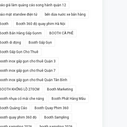
báo giá làm quảng cáo song hành quận 12
bảo mật standee điện tử
bến dừa nước xe bán hàng
Booth
Booth 360 độ quay phim Hà Nội
Booth Bán Hàng Gấp Gọnm
BOOTH CÀ PHÊ
Booth di động
Booth Gấp Gọn
Booth Gấp Gọn Cho Thuê
booth inox gấp gọn cho thuê Quận 3
booth inox gấp gọn cho thuê Quận 7
booth inox gấp gọn cho thuê Quận Tân Bình
BOOTH KHỔNG LỒ 270CM
Booth Marketing
booth nhựa có mái che nắng
Booth Phát Hàng Mẫu
Booth Quảng Cáo
Booth Quay Phim 360
booth quay phim 360 độ
Booth Sampling
booth sampling 2026
booth sampling 2026.