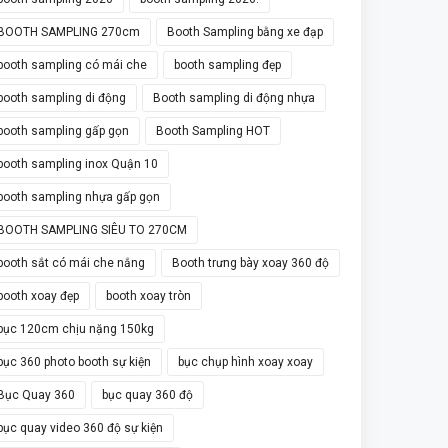
BOOTH SAMPLING 270cm
Booth Sampling bằng xe đạp
booth sampling có mái che
booth sampling đẹp
booth sampling di động
Booth sampling di động nhựa
booth sampling gấp gọn
Booth Sampling HOT
booth sampling inox Quận 10
booth sampling nhựa gấp gọn
BOOTH SAMPLING SIÊU TO 270CM
booth sắt có mái che nắng
Booth trưng bày xoay 360 độ
booth xoay đẹp
booth xoay tròn
bục 120cm chịu nặng 150kg
bục 360 photo booth sự kiện
bục chụp hình xoay xoay
Bục Quay 360
bục quay 360 độ
bục quay video 360 độ sự kiện