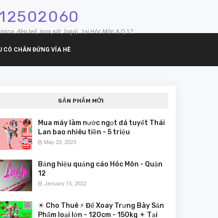
912502060
mica, đèn led, inox,sắt, logo)...tại Hóc Môn & Q.12
U CÓ CHÂN ĐỨNG VỈA HÈ
SẢN PHẨM MỚI
Mua máy làm nước ngọt đá tuyết Thái
Lan bao nhiêu tiền - 5 triệu
May 23, 2023
Bảng hiệu quảng cáo Hóc Môn - Quận
12
January 15, 2022
☀ Cho Thuê ⚡ Đế Xoay Trưng Bày Sản
Phẩm loại lớn - 120cm - 150kg ☀ Tại