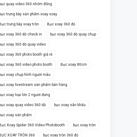
bục quay video 360 nhóm đông
bục trưng bày sản phẩm xoay xoay
Bục trưng bày xoay tròn
Bục xoay 360 độ
bục xoay 360 độ check in
bục xoay 360 độ quay chụp
bục xoay 360 độ quay video
bục xoay 360 photo booth giá rẻ
bục xoay 360 video photo booth
Bục xoay 80cm
bục xoay chụp hình người mẫu
bục xoay livestream sản phẩm bán hàng
bục xoay loại lớn 2 người đứng
bục xoay quay video 360 độ
bục xoay sân khấu
bục xoay sản phẩm
Bục Xoay Spider 360 Video Photobooth
bục xoay tròn
BỤC XOAY TRÒN 360
bục xoay tròn 360 độ