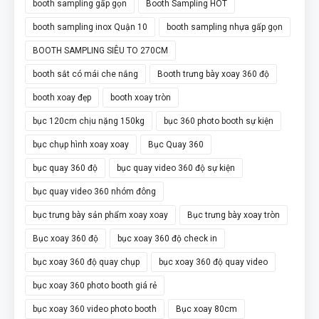
booth sampling gấp gọn
Booth Sampling HOT
booth sampling inox Quận 10
booth sampling nhựa gấp gọn
BOOTH SAMPLING SIÊU TO 270CM
booth sắt có mái che nắng
Booth trưng bày xoay 360 độ
booth xoay đẹp
booth xoay tròn
bục 120cm chịu nặng 150kg
bục 360 photo booth sự kiện
bục chụp hình xoay xoay
Bục Quay 360
bục quay 360 độ
bục quay video 360 độ sự kiện
bục quay video 360 nhóm đông
bục trưng bày sản phẩm xoay xoay
Bục trưng bày xoay tròn
Bục xoay 360 độ
bục xoay 360 độ check in
bục xoay 360 độ quay chụp
bục xoay 360 độ quay video
bục xoay 360 photo booth giá rẻ
bục xoay 360 video photo booth
Bục xoay 80cm