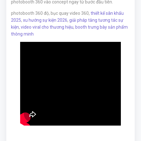
photobooth 360 vào concept ngay từ bước đầu tiên.
photobooth 360 độ, bục quay video 360,
thiết kế sân khấu
2025
,
xu hướng sự kiện 2026
,
giải pháp tăng tương tác sự
kiện
,
video viral cho thương hiệu
,
booth trưng bày sản phẩm
thông minh