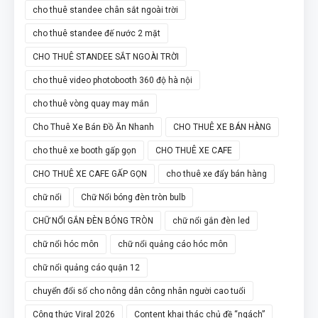
cho thuê standee chân sắt ngoài trời
cho thuê standee đế nước 2 mặt
CHO THUÊ STANDEE SẮT NGOÀI TRỜI
cho thuê video photobooth 360 độ hà nội
cho thuê vòng quay may mắn
Cho Thuê Xe Bán Đồ Ăn Nhanh
CHO THUÊ XE BÁN HÀNG
cho thuê xe booth gấp gọn
CHO THUÊ XE CAFE
CHO THUÊ XE CAFE GẤP GỌN
cho thuê xe đẩy bán hàng
chữ nổi
Chữ Nổi bóng đèn tròn bulb
CHỮ NỔI GẮN ĐÈN BÓNG TRÒN
chữ nổi gắn đèn led
chữ nổi hóc môn
chữ nổi quảng cáo hóc môn
chữ nổi quảng cáo quận 12
chuyển đổi số cho nông dân công nhân người cao tuổi
Công thức Viral 2026
Content khai thác chủ đề “ngách”