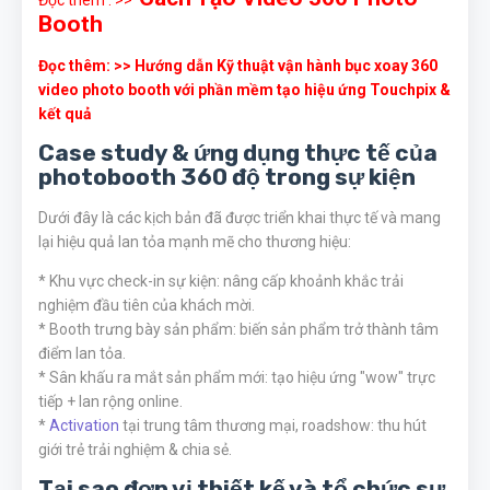
Đọc thêm : >>
Booth
Đọc thêm: >> Hướng dẫn Kỹ thuật vận hành bục xoay 360
video photo booth với phần mềm tạo hiệu ứng Touchpix &
kết quả
Case study & ứng dụng thực tế của
photobooth 360 độ trong sự kiện
Dưới đây là các kịch bản đã được triển khai thực tế và mang
lại hiệu quả lan tỏa mạnh mẽ cho thương hiệu:
* Khu vực check-in sự kiện: nâng cấp khoảnh khắc trải
nghiệm đầu tiên của khách mời.
* Booth trưng bày sản phẩm: biến sản phẩm trở thành tâm
điểm lan tỏa.
* Sân khấu ra mắt sản phẩm mới: tạo hiệu ứng "wow" trực
tiếp + lan rộng online.
*
Activation
tại trung tâm thương mại, roadshow: thu hút
giới trẻ trải nghiệm & chia sẻ.
Tại sao đơn vị thiết kế và tổ chức sự