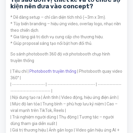
kiện nên đưa vào concept?
* Dễ dàng setup – chỉ cần diện tích nhỏ (~3m x 3m).
* Tùy biến branding – hiệu ứng video, overlay logo, nhạc nền
theo chiến dịch.
* Gia tăng giá trị dịch vụ cung cấp cho thương hiệu.
* Giúp proposal sáng tạo nổi bật hơn đối thủ.
So sánh photobooth 360 độ với photobooth chụp hình
truyền thống
| Tiêu chí |
Photobooth truyền thống
| Photobooth quay video
360° |
| ---------------------- | -------------------------------- | ----------------
--------------------------- |
| Nội dung tạo ra | Ảnh tĩnh | Video động, hiệu ứng điện ảnh |
| Mức độ lan tỏa | Trung bình – phù hợp lưu kỷ niệm | Cao –
viral mạnh trên TikTok, Reels |
| Trải nghiệm người dùng | Thụ động | Tương tác – người
dùng tham gia diễn xuất |
| Giá trị thương hiệu | Ảnh gắn logo | Video gắn hiệu ứng AI +