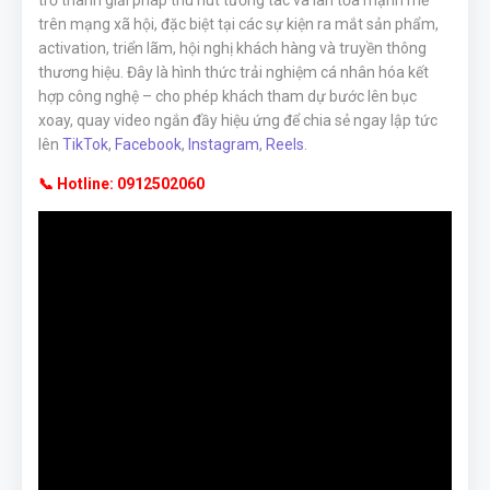
trở thành giải pháp thu hút tương tác và lan tỏa mạnh mẽ
trên mạng xã hội, đặc biệt tại các sự kiện ra mắt sản phẩm,
activation, triển lãm, hội nghị khách hàng và truyền thông
thương hiệu. Đây là hình thức trải nghiệm cá nhân hóa kết
hợp công nghệ – cho phép khách tham dự bước lên bục
xoay, quay video ngắn đầy hiệu ứng để chia sẻ ngay lập tức
lên
TikTok
,
Facebook
,
Instagram
,
Reels
.
📞 Hotline: 0912502060