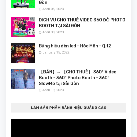
Gòn
April 05, 2023
DỊCH VỤ CHO THUÊ VIDEO 360 ĐỘ PHOTO
BOOTH TẠI SÀI GÒN
April 30, 2023
Bảng hiệu đèn led - Hóc Môn - Q.12
January 15, 2022
【BÁN】⇔ 【CHO THUÊ】 360° Video
Booth - 360° Photo Booth - 360°
SlowMo tại Sài Gòn
April 19, 2023
LÀM SẢN PHẨM BẢNG HIỆU QUẢNG CÁO