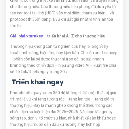
chiến lược trong thiết kế sân khấu, activation và truyền thông
cho thương hiệu. Các thương hiệu tiên phong đã đưa yếu tố
tạo content tại chỗ (UGC) vào mọi điểm chạm sự kiện – và
photobooth 360° đang là vũ khí đắt giá nhất vì tính lan tỏa
tức thì.
Giải pháp turnkey
– triển khai A–Z cho thương hiệu
Thương hiệu không cần tự nghiên cứu hay lo lắng về kỹ
thuật, ánh sáng, hiệu ứng hay kịch bản. Chỉ cần brief concept
– phần còn lại sẽ được thực thi trọn gói: setup nhanh –
branding theo chiến dịch – hiệu ứng video AI – xuất file chia
sẻ TikTok/Reels ngay trong 30s.
Triển khai ngay
Photobooth quay video 360 độ không chỉ là một thiết bị giải
trí, mà là vũ khí tăng tương tác – tăng lan tỏa – tăng giá trị
thương hiệu. Đây là mảnh ghép không thể thiếu trong các
chiến dịch sự kiện hiện đại 2025–2026. Nếu bạn là agency
sáng tạo, đơn vị tổ chức sự kiện, nhà thiết kế sân khấu hoặc
thương hiệu muốn dẫn đầu xu hướng, hãy tích hợp