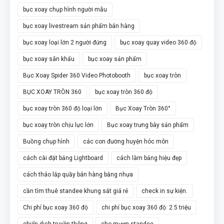
bục xoay chụp hình người mẫu
bục xoay livestream sản phẩm bán hàng
bục xoay loại lớn 2 người đứng
bục xoay quay video 360 độ
bục xoay sân khấu
bục xoay sản phẩm
Bục Xoay Spider 360 Video Photobooth
bục xoay tròn
BỤC XOAY TRÒN 360
bục xoay tròn 360 độ
bục xoay tròn 360 độ loại lớn
Bục Xoay Tròn 360°
bục xoay tròn chịu lực lớn
Bục xoay trưng bày sản phẩm
Buồng chụp hình
các con đường huyện hóc môn
cách cài đặt bảng Lightboard
cách làm bảng hiệu đẹp
cách tháo lắp quầy bán hàng bằng nhựa
cần tìm thuê standee khung sắt giá rẻ
check in sự kiện.
Chi phí bục xoay 360 độ
chi phí bục xoay 360 độ: 2.5 triệu
chiến dịch truyền thông
cho mượn standee