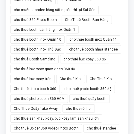
cho mướn standee bằng sắt ngoài trời tại Sài Gòn
cho thuê 360 Photo Booth
Cho Thuê Booth Bán Hàng
cho thuê booth bán hàng inox Quận 1
cho thuê booth inox Quận 10
cho thuê booth inox Quận 11
cho thuê booth inox Thủ Đức
cho thuê booth nhựa standee
cho thuê Booth Sampling
cho thuê bục xoay 360 độ
cho thuê bục xoay quay video 360 độ
cho thuê bục xoay tròn
Cho thuê Kiot
Cho Thuê Kiot
Cho thuê photo booth 360
cho thuê photo booth 360 độ
cho thuê photo booth 360 HCM
cho thuê quầy booth
Cho Thuê Quầy Take Away
cho thuê rối hơi
cho thuê sân khấu xoay. bục xoay làm sân khấu lớn
Cho thuê Spider 360 Video Photo Booth
cho thuê standee