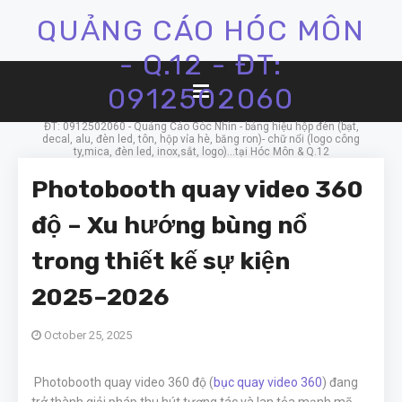
QUẢNG CÁO HÓC MÔN
- Q.12 - ĐT:
0912502060
ĐT: 0912502060 - Quảng Cáo Góc Nhìn - bảng hiệu hộp đèn (bạt,
decal, alu, đèn led, tôn, hộp vỉa hè, băng ron)- chữ nổi (logo công
ty,mica, đèn led, inox,sắt, logo)...tại Hóc Môn & Q.12
Photobooth quay video 360
độ – Xu hướng bùng nổ
trong thiết kế sự kiện
2025–2026
October 25, 2025
Photobooth quay video 360 độ (
bục quay video 360
) đang