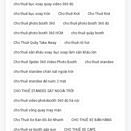
cho thuê bục xoay quay video 360 độ
cho thuê bục xoay tròn
Cho thuê Kiot
Cho Thuê Kiot
Cho thuê photo booth 360
cho thuê photo booth 360 độ
cho thuê photo booth 360 HCM
cho thuê quầy booth
Cho Thuê Quầy Take Away
cho thuê rối hơi
cho thuê sân khấu xoay. bục xoay làm sân khấu lớn
Cho thuê Spider 360 Video Photo Booth
cho thuê standee
cho thuê standee chân sắt ngoài trời
cho thuê standee đế nước 2 mặt
CHO THUÊ STANDEE SẮT NGOÀI TRỜI
cho thuê video photobooth 360 độ hà nội
cho thuê vòng quay may mắn
Cho Thuê Xe Bán Đồ Ăn Nhanh
CHO THUÊ XE BÁN HÀNG
cho thuê xe booth gấp gọn
CHO THUÊ XE CAFE