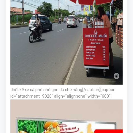
thiết kế xe cà phê nhỏ gọn dù che nắng[/caption][caption
id="attachment_9020" align="alignnone" width="600"]