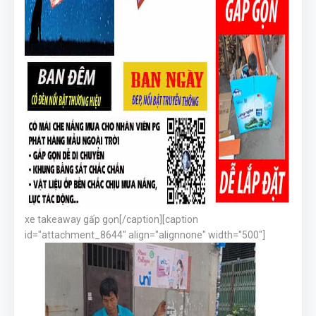
xe takeaway gấp gọn[/caption][caption
id="attachment_8644" align="alignnone" width="500"]