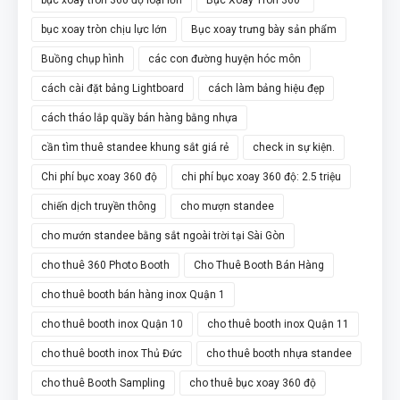
bục xoay tròn chịu lực lớn
Bục xoay trưng bày sản phẩm
Buồng chụp hình
các con đường huyện hóc môn
cách cài đặt bảng Lightboard
cách làm bảng hiệu đẹp
cách tháo lắp quầy bán hàng bằng nhựa
cần tìm thuê standee khung sắt giá rẻ
check in sự kiện.
Chi phí bục xoay 360 độ
chi phí bục xoay 360 độ: 2.5 triệu
chiến dịch truyền thông
cho mượn standee
cho mướn standee bằng sắt ngoài trời tại Sài Gòn
cho thuê 360 Photo Booth
Cho Thuê Booth Bán Hàng
cho thuê booth bán hàng inox Quận 1
cho thuê booth inox Quận 10
cho thuê booth inox Quận 11
cho thuê booth inox Thủ Đức
cho thuê booth nhựa standee
cho thuê Booth Sampling
cho thuê bục xoay 360 độ