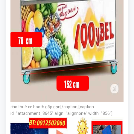
cho thuê xe booth gấp gọn[/caption][caption
id="attachment_8645" align="alignnone" width="856"]