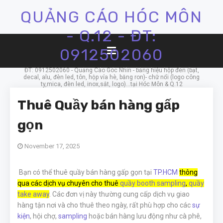
QUẢNG CÁO HÓC MÔN
- Q.12 - ĐT:
0912502060
ĐT: 0912502060 - Quảng Cáo Góc Nhìn - bảng hiệu hộp đèn (bạt,
decal, alu, đèn led, tôn, hộp vỉa hè, băng ron)- chữ nổi (logo công
ty,mica, đèn led, inox,sắt, logo)...tại Hóc Môn & Q.12
Thuê Quầy bán hàng gấp
gọn
November 17, 2025
Bạn có thể thuê quầy bán hàng gấp gọn tại
TP.HCM
thông
qua các dịch vụ chuyên cho thuê
quầy booth sampling
,
quầy
take away
. Các đơn vị này thường cung cấp dịch vụ giao
hàng tận nơi và cho thuê theo ngày, rất phù hợp cho các
sự
kiện
, hội chợ,
sampling
hoặc bán hàng lưu động như cà phê,