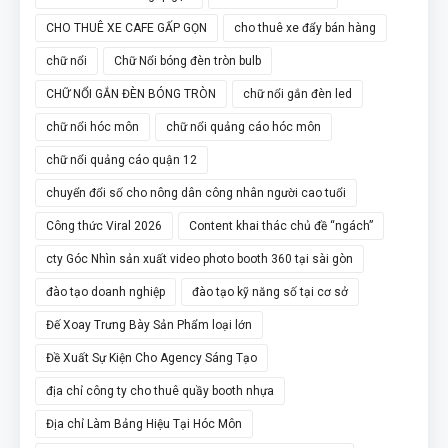
CHO THUÊ XE CAFE GẤP GỌN
cho thuê xe đẩy bán hàng
chữ nổi
Chữ Nổi bóng đèn tròn bulb
CHỮ NỔI GẮN ĐÈN BÓNG TRÒN
chữ nổi gắn đèn led
chữ nổi hóc môn
chữ nổi quảng cáo hóc môn
chữ nổi quảng cáo quận 12
chuyển đổi số cho nông dân công nhân người cao tuổi
Công thức Viral 2026
Content khai thác chủ đề “ngách”
cty Góc Nhìn sản xuất video photo booth 360 tại sài gòn
đào tạo doanh nghiệp
đào tạo kỹ năng số tại cơ sở
Đế Xoay Trưng Bày Sản Phẩm loại lớn
Đề Xuất Sự Kiện Cho Agency Sáng Tạo
địa chỉ công ty cho thuê quầy booth nhựa
Địa chỉ Làm Bảng Hiệu Tại Hóc Môn