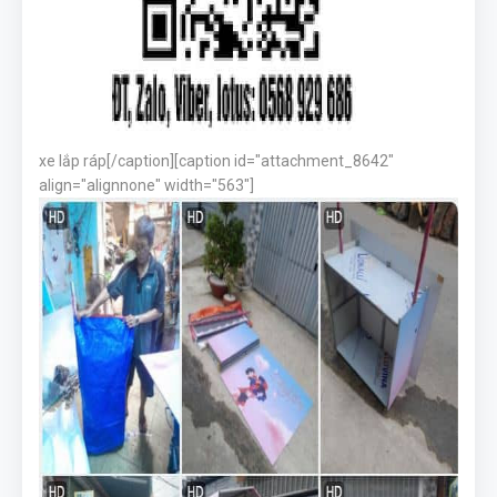
xe lắp ráp[/caption][caption id="attachment_8642"
align="alignnone" width="563"]