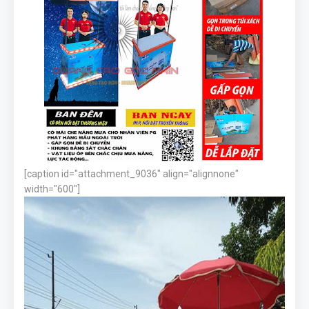
[caption id="attachment_9036" align="alignnone"
width="600"]