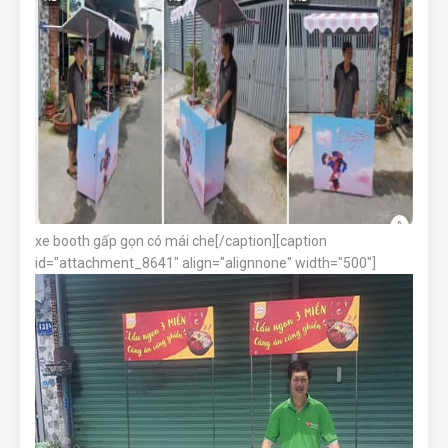
xe booth gấp gọn có mái che[/caption][caption
id="attachment_8641" align="alignnone" width="500"]