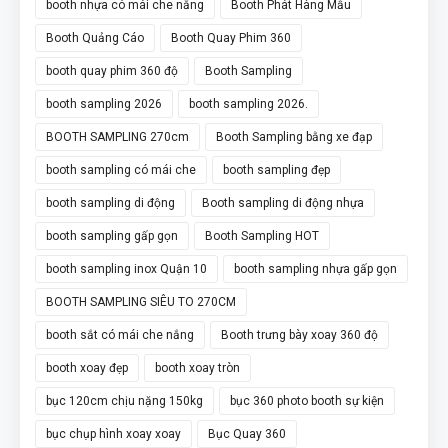
booth nhựa có mái che nắng
Booth Phát Hàng Mẫu
Booth Quảng Cáo
Booth Quay Phim 360
booth quay phim 360 độ
Booth Sampling
booth sampling 2026
booth sampling 2026.
BOOTH SAMPLING 270cm
Booth Sampling bằng xe đạp
booth sampling có mái che
booth sampling đẹp
booth sampling di động
Booth sampling di động nhựa
booth sampling gấp gọn
Booth Sampling HOT
booth sampling inox Quận 10
booth sampling nhựa gấp gọn
BOOTH SAMPLING SIÊU TO 270CM
booth sắt có mái che nắng
Booth trưng bày xoay 360 độ
booth xoay đẹp
booth xoay tròn
bục 120cm chịu nặng 150kg
bục 360 photo booth sự kiện
bục chụp hình xoay xoay
Bục Quay 360