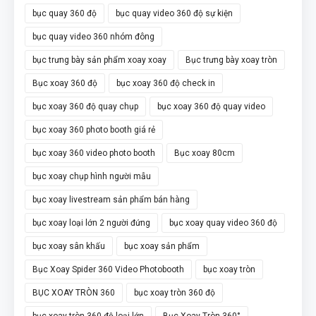
bục quay 360 độ
bục quay video 360 độ sự kiện
bục quay video 360 nhóm đông
bục trưng bày sản phẩm xoay xoay
Bục trưng bày xoay tròn
Bục xoay 360 độ
bục xoay 360 độ check in
bục xoay 360 độ quay chụp
bục xoay 360 độ quay video
bục xoay 360 photo booth giá rẻ
bục xoay 360 video photo booth
Bục xoay 80cm
bục xoay chụp hình người mẫu
bục xoay livestream sản phẩm bán hàng
bục xoay loại lớn 2 người đứng
bục xoay quay video 360 độ
bục xoay sân khấu
bục xoay sản phẩm
Bục Xoay Spider 360 Video Photobooth
bục xoay tròn
BỤC XOAY TRÒN 360
bục xoay tròn 360 độ
bục xoay tròn 360 độ loại lớn
Bục Xoay Tròn 360°