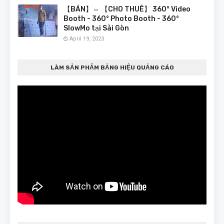
【BÁN】⇔ 【CHO THUÊ】 360° Video
Booth - 360° Photo Booth - 360°
SlowMo tại Sài Gòn
April 19, 2023
LÀM SẢN PHẨM BẢNG HIỆU QUẢNG CÁO