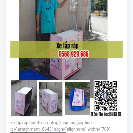
xe lắp ráp booth sampling[/caption][caption
id="attachment_8643" align="alignnone" width="708"]