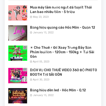
Mua máy làm nước ngọt đá tuyết Thái
Lan bao nhiêu tiền - 5 triệu
May 23, 2023
Bảng hiệu quảng cáo Hóc Môn - Quận 12
January 15, 2022
☀ Cho Thuê ⚡ Đế Xoay Trưng Bày Sản
Phẩm loại lớn - 120cm - 150kg ☀ Tại Sài
Gòn
April 05, 2023
DỊCH VỤ CHO THUÊ VIDEO 360 ĐỘ PHOTO
BOOTH TẠI SÀI GÒN
April 30, 2023
Bảng hiệu đèn led - Hóc Môn - Q.12
January 15, 2022