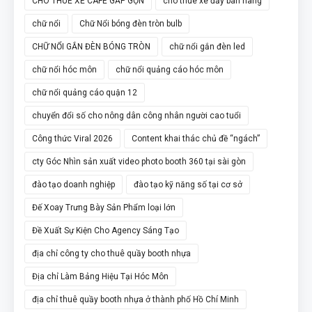
CHO THUÊ XE CAFE GẤP GỌN
cho thuê xe đẩy bán hàng
chữ nổi
Chữ Nổi bóng đèn tròn bulb
CHỮ NỔI GẮN ĐÈN BÓNG TRÒN
chữ nổi gắn đèn led
chữ nổi hóc môn
chữ nổi quảng cáo hóc môn
chữ nổi quảng cáo quận 12
chuyển đổi số cho nông dân công nhân người cao tuổi
Công thức Viral 2026
Content khai thác chủ đề “ngách”
cty Góc Nhìn sản xuất video photo booth 360 tại sài gòn
đào tạo doanh nghiệp
đào tạo kỹ năng số tại cơ sở
Đế Xoay Trưng Bày Sản Phẩm loại lớn
Đề Xuất Sự Kiện Cho Agency Sáng Tạo
địa chỉ công ty cho thuê quầy booth nhựa
Địa chỉ Làm Bảng Hiệu Tại Hóc Môn
địa chỉ thuê quầy booth nhựa ở thành phố Hồ Chí Minh