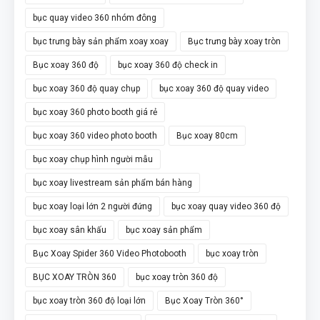
bục quay video 360 nhóm đông
bục trưng bày sản phẩm xoay xoay
Bục trưng bày xoay tròn
Bục xoay 360 độ
bục xoay 360 độ check in
bục xoay 360 độ quay chụp
bục xoay 360 độ quay video
bục xoay 360 photo booth giá rẻ
bục xoay 360 video photo booth
Bục xoay 80cm
bục xoay chụp hình người mẫu
bục xoay livestream sản phẩm bán hàng
bục xoay loại lớn 2 người đứng
bục xoay quay video 360 độ
bục xoay sân khấu
bục xoay sản phẩm
Bục Xoay Spider 360 Video Photobooth
bục xoay tròn
BỤC XOAY TRÒN 360
bục xoay tròn 360 độ
bục xoay tròn 360 độ loại lớn
Bục Xoay Tròn 360°