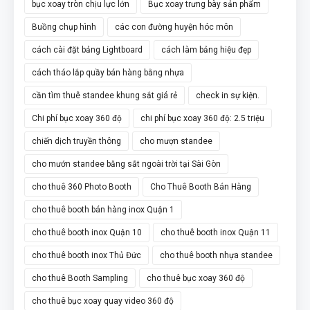
bục xoay tròn chịu lực lớn
Bục xoay trưng bày sản phẩm
Buồng chụp hình
các con đường huyện hóc môn
cách cài đặt bảng Lightboard
cách làm bảng hiệu đẹp
cách tháo lắp quầy bán hàng bằng nhựa
cần tìm thuê standee khung sắt giá rẻ
check in sự kiện.
Chi phí bục xoay 360 độ
chi phí bục xoay 360 độ: 2.5 triệu
chiến dịch truyền thông
cho mượn standee
cho mướn standee bằng sắt ngoài trời tại Sài Gòn
cho thuê 360 Photo Booth
Cho Thuê Booth Bán Hàng
cho thuê booth bán hàng inox Quận 1
cho thuê booth inox Quận 10
cho thuê booth inox Quận 11
cho thuê booth inox Thủ Đức
cho thuê booth nhựa standee
cho thuê Booth Sampling
cho thuê bục xoay 360 độ
cho thuê bục xoay quay video 360 độ