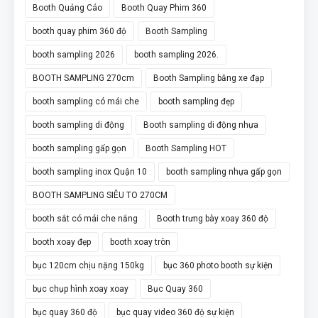
Booth Quảng Cáo
Booth Quay Phim 360
booth quay phim 360 độ
Booth Sampling
booth sampling 2026
booth sampling 2026.
BOOTH SAMPLING 270cm
Booth Sampling bằng xe đạp
booth sampling có mái che
booth sampling đẹp
booth sampling di động
Booth sampling di động nhựa
booth sampling gấp gọn
Booth Sampling HOT
booth sampling inox Quận 10
booth sampling nhựa gấp gọn
BOOTH SAMPLING SIÊU TO 270CM
booth sắt có mái che nắng
Booth trưng bày xoay 360 độ
booth xoay đẹp
booth xoay tròn
bục 120cm chịu nặng 150kg
bục 360 photo booth sự kiện
bục chụp hình xoay xoay
Bục Quay 360
bục quay 360 độ
bục quay video 360 độ sự kiện