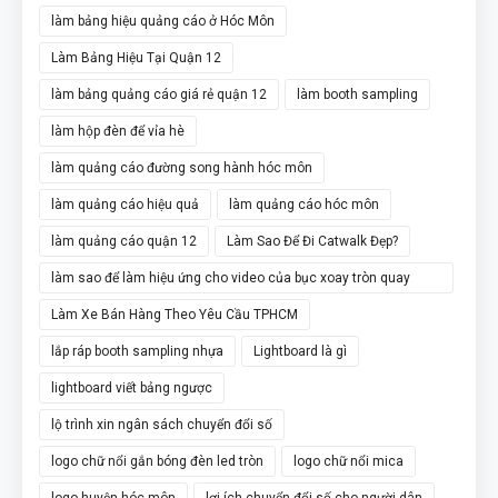
làm bảng hiệu quảng cáo ở Hóc Môn
Làm Bảng Hiệu Tại Quận 12
làm bảng quảng cáo giá rẻ quận 12
làm booth sampling
làm hộp đèn để vỉa hè
làm quảng cáo đường song hành hóc môn
làm quảng cáo hiệu quả
làm quảng cáo hóc môn
làm quảng cáo quận 12
Làm Sao Để Đi Catwalk Đẹp?
làm sao để làm hiệu ứng cho video của bục xoay tròn quay
video 360
Làm Xe Bán Hàng Theo Yêu Cầu TPHCM
lắp ráp booth sampling nhựa
Lightboard là gì
lightboard viết bảng ngược
lộ trình xin ngân sách chuyển đổi số
logo chữ nổi gắn bóng đèn led tròn
logo chữ nổi mica
logo huyện hóc môn
lợi ích chuyển đổi số cho người dân