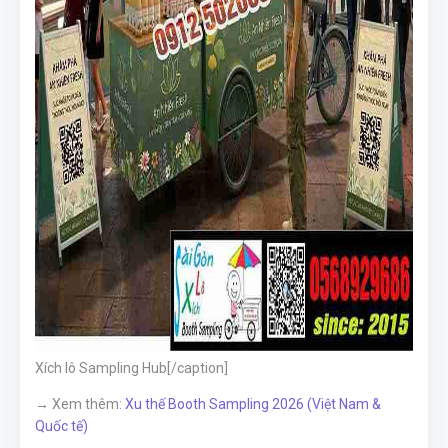
Xích lô Sampling Hub[/caption]
→ Xem thêm:
Xu thế Booth Sampling 2026 (Việt Nam &
Quốc tế)