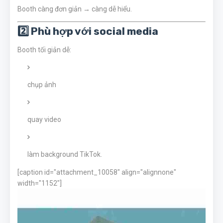
Booth càng đơn giản → càng dễ hiểu.
2️⃣ Phù hợp với social media
Booth tối giản dễ:
chụp ảnh
quay video
làm background TikTok.
[caption id="attachment_10058" align="alignnone"
width="1152"]