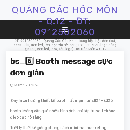
QUẢNG CÁO HÓC MÔN
- Q.12 - ĐT:
0912502060
ĐT: 0912502060 - Quảng Cáo Góc Nhìn - bảng hiệu hộp đèn (bạt,
decal, alu, đèn led, tôn, hộp vỉa hè, băng ron)- chữ nổi (logo công
ty,mica, đèn led, inox,sắt, logo)...tại Hóc Môn & Q.12
bs_6️⃣ Booth message cực
đơn giản
March 20, 2026
Đây là
xu hướng thiết kế booth rất mạnh từ 2024–2026
:
booth không cần quá nhiều hình ảnh, chỉ tập trung
1 thông
điệp cực rõ ràng
.
Triết lý thiết kế giống phong cách
minimal marketing
: