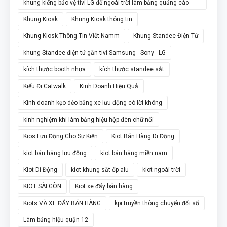
khung kiếng bảo vệ tivi LG để ngoài trời làm bảng quảng cáo
chân đứng
Khung Kiosk
Khung Kiosk thông tin
Khung Kiosk Thông Tin Việt Namm
Khung Standee Điện Tử
khung Standee điện tử gắn tivi Samsung - Sony - LG
kích thước booth nhựa
kích thước standee sắt
Kiểu Đi Catwalk
Kinh Doanh Hiệu Quả
Kinh doanh kẹo dẻo bằng xe lưu động có lời không
kinh nghiệm khi làm bảng hiệu hộp đèn chữ nổi
Kios Lưu Động Cho Sự Kiện
Kiot Bán Hàng Di Động
kiot bán hàng lưu động
kiot bán hàng miền nam
Kiot Di Động
kiot khung sắt ốp alu
kiot ngoài trời
KIOT SÀI GÒN
Kiot xe đẩy bán hàng
Kiots VÀ XE ĐẨY BÁN HÀNG
kpi truyền thông chuyển đổi số
Làm bảng hiệu quận 12