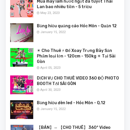
Mua máy làm nước ngọt đá tuyết Thái
Lan bao nhiêu tiền - 5 triệu
May 23, 2023
Bảng hiệu quảng cáo Hóc Môn - Quận 12
January 15, 2022
☀ Cho Thuê ⚡ Đế Xoay Trưng Bày Sản
Phẩm loại lớn - 120cm - 150kg ☀ Tại Sài
Gòn
April 05, 2023
DỊCH VỤ CHO THUÊ VIDEO 360 ĐỘ PHOTO
BOOTH TẠI SÀI GÒN
April 30, 2023
Bảng hiệu đèn led - Hóc Môn - Q.12
January 15, 2022
【BÁN】⇔ 【CHO THUÊ】 360° Video