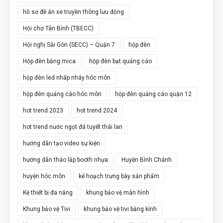
hồ sơ đề án xe truyền thông lưu động
Hội chợ Tân Bình (TBECC)
Hội nghị Sài Gòn (SECC) – Quận 7
hộp đèn
Hộp đèn bằng mica
hộp đèn bạt quảng cáo
hộp đèn led nhấp nháy hóc môn
hộp đèn quảng cáo hóc môn
hộp đèn quảng cáo quận 12
hot trend 2023
hot trend 2024
hot trend nước ngọt đá tuyết thái lan
hướng dẫn tạo video sự kiện
hướng dẫn tháo lắp booth nhựa
Huyện Bình Chánh
huyện hóc môn
kế hoạch trưng bày sản phẩm
Kệ thiết bị đa năng
khung bảo vệ màn hình
Khung bảo vệ Tivi
khung bảo vệ tivi bằng kính