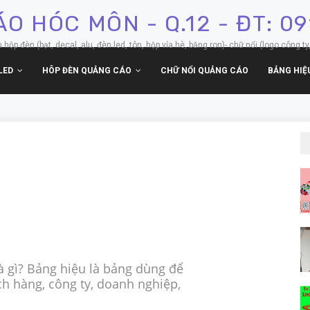
O HÓC MÔN - Q.12 - ĐT: 0
p đèn (bạt, decal, alu, đèn led, tôn, hộp vỉa hè, băng ron)- chữ nổi (logo công ty,
LED
HÔP ĐÈN QUẢNG CÁO
CHỮ NỔI QUẢNG CÁO
BẢNG HIỆ
à gì? Bảng hiệu là bảng dùng để
ch hàng, công ty, doanh nghiệp,