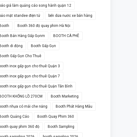
báo giá làm quảng cáo song hành quận 12
bảo mật standee điện tử
bến dừa nước xe bán hàng
Booth
Booth 360 độ quay phim Hà Nội
Booth Bán Hàng Gấp Gọnm
BOOTH CÀ PHÊ
Booth di động
Booth Gấp Gọn
Booth Gấp Gọn Cho Thuê
booth inox gấp gọn cho thuê Quận 3
booth inox gấp gọn cho thuê Quận 7
booth inox gấp gọn cho thuê Quận Tân Bình
BOOTH KHỔNG LỒ 270CM
Booth Marketing
booth nhựa có mái che nắng
Booth Phát Hàng Mẫu
Booth Quảng Cáo
Booth Quay Phim 360
booth quay phim 360 độ
Booth Sampling
booth sampling 2026
booth sampling 2026.