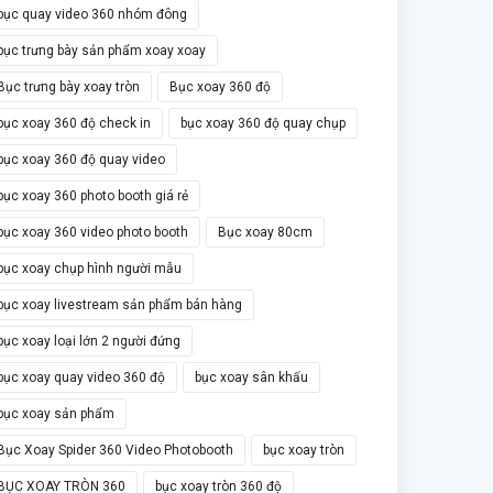
bục quay video 360 nhóm đông
bục trưng bày sản phẩm xoay xoay
Bục trưng bày xoay tròn
Bục xoay 360 độ
bục xoay 360 độ check in
bục xoay 360 độ quay chụp
bục xoay 360 độ quay video
bục xoay 360 photo booth giá rẻ
bục xoay 360 video photo booth
Bục xoay 80cm
bục xoay chụp hình người mẫu
bục xoay livestream sản phẩm bán hàng
bục xoay loại lớn 2 người đứng
bục xoay quay video 360 độ
bục xoay sân khấu
bục xoay sản phẩm
Bục Xoay Spider 360 Video Photobooth
bục xoay tròn
BỤC XOAY TRÒN 360
bục xoay tròn 360 độ