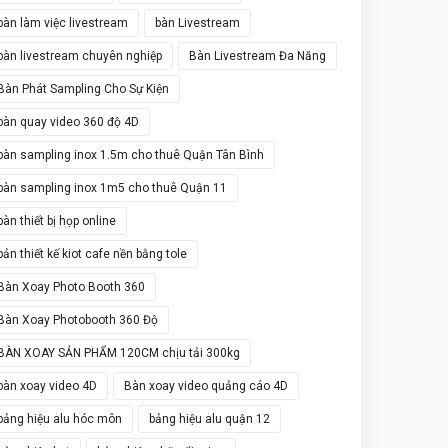
bàn làm việc livestream
bàn Livestream
bàn livestream chuyên nghiệp
Bàn Livestream Đa Năng
Bàn Phát Sampling Cho Sự Kiện
bàn quay video 360 độ 4D
bàn sampling inox 1.5m cho thuê Quận Tân Bình
bàn sampling inox 1m5 cho thuê Quận 11
bàn thiết bị họp online
bản thiết kế kiot cafe nền bằng tole
Bàn Xoay Photo Booth 360
Bàn Xoay Photobooth 360 Độ
BÀN XOAY SẢN PHẨM 120CM chịu tải 300kg
bàn xoay video 4D
Bàn xoay video quảng cáo 4D
bảng hiệu alu hóc môn
bảng hiệu alu quận 12