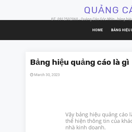
QUẢNG CÁ
ĐT: 0912502060 - Quảng Cáo Góc Nhìn - bảng hiệu hộ
HOME
BẢNG HIỆU 
Bảng hiệu quảng cáo là gì
March 30, 2023
Vậy bảng hiệu quảng cáo l
thể hiện thông tin của khá
nhà kinh doanh.