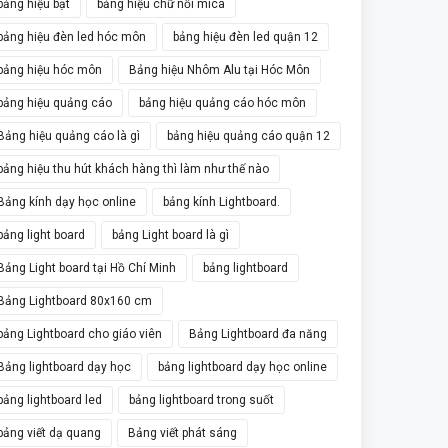
bảng hiệu bạt
bảng hiệu chữ nổi mica
bảng hiệu đèn led hóc môn
bảng hiệu đèn led quận 12
bảng hiệu hóc môn
Bảng hiệu Nhôm Alu tại Hóc Môn
bảng hiệu quảng cáo
bảng hiệu quảng cáo hóc môn
Bảng hiệu quảng cáo là gì
bảng hiệu quảng cáo quận 12
bảng hiệu thu hút khách hàng thì làm như thế nào
Bảng kính dạy học online
bảng kính Lightboard.
bảng light board
bảng Light board là gì
Bảng Light board tại Hồ Chí Minh
bảng lightboard
Bảng Lightboard 80x160 cm
bảng Lightboard cho giáo viên
Bảng Lightboard đa năng
Bảng lightboard dạy học
bảng lightboard dạy học online
bảng lightboard led
bảng lightboard trong suốt
bảng viết dạ quang
Bảng viết phát sáng