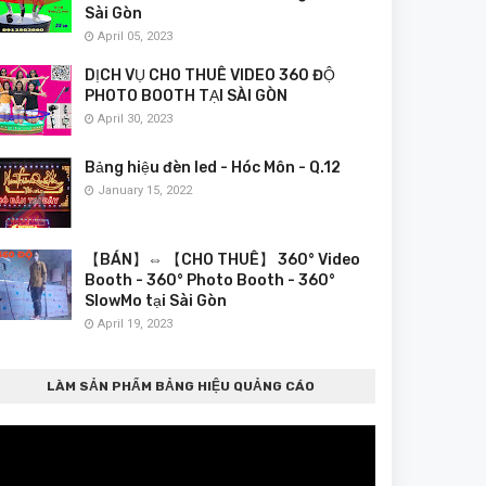
Sài Gòn
April 05, 2023
DỊCH VỤ CHO THUÊ VIDEO 360 ĐỘ
PHOTO BOOTH TẠI SÀI GÒN
April 30, 2023
Bảng hiệu đèn led - Hóc Môn - Q.12
January 15, 2022
【BÁN】⇔ 【CHO THUÊ】 360° Video
Booth - 360° Photo Booth - 360°
SlowMo tại Sài Gòn
April 19, 2023
LÀM SẢN PHẨM BẢNG HIỆU QUẢNG CÁO