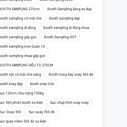
BOOTH SAMPLING 270cm
Booth Sampling bằng xe đạp
booth sampling có mái che
booth sampling đẹp
booth sampling di động
Booth sampling di động nhựa
booth sampling gấp gọn
Booth Sampling HOT
booth sampling inox Quận 10
booth sampling nhựa gấp gọn
BOOTH SAMPLING SIÊU TO 270CM
booth sắt có mái che nắng
Booth trưng bày xoay 360 độ
booth xoay đẹp
booth xoay tròn
bục 120cm chịu nặng 150kg
bục 360 photo booth sự kiện
bục chụp hình xoay xoay
Bục Quay 360
bục quay 360 độ
bục quay video 360 độ sự kiện