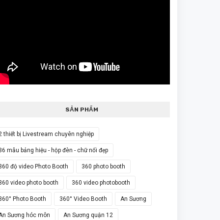
SẢN PHẨM
2 thiết bị Livestream chuyên nghiệp
36 mẫu bảng hiệu - hộp đèn - chữ nổi đẹp
360 độ video Photo Booth
360 photo booth
360 video photo booth
360 video photobooth
360° Photo Booth
360° Video Booth
An Sương
An Sương hóc môn
An Sương quận 12