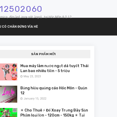
912502060
mica, đèn led, inox,sắt, logo)...tại Hóc Môn & Q.12
U CÓ CHÂN ĐỨNG VỈA HÈ
SẢN PHẨM MỚI
Mua máy làm nước ngọt đá tuyết Thái
Lan bao nhiêu tiền - 5 triệu
May 23, 2023
Bảng hiệu quảng cáo Hóc Môn - Quận
12
January 15, 2022
☀ Cho Thuê ⚡ Đế Xoay Trưng Bày Sản
Phẩm loại lớn - 120cm - 150kg ☀ Tại