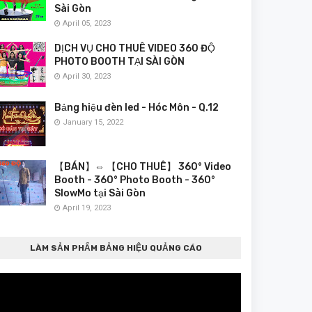
Sài Gòn
April 05, 2023
DỊCH VỤ CHO THUÊ VIDEO 360 ĐỘ
PHOTO BOOTH TẠI SÀI GÒN
April 30, 2023
Bảng hiệu đèn led - Hóc Môn - Q.12
January 15, 2022
【BÁN】⇔ 【CHO THUÊ】 360° Video
Booth - 360° Photo Booth - 360°
SlowMo tại Sài Gòn
April 19, 2023
LÀM SẢN PHẨM BẢNG HIỆU QUẢNG CÁO