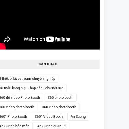
SẢN PHẨM
2 thiết bị Livestream chuyên nghiệp
36 mẫu bảng hiệu - hộp đèn - chữ nổi đẹp
360 độ video Photo Booth
360 photo booth
360 video photo booth
360 video photobooth
360° Photo Booth
360° Video Booth
An Sương
An Sương hóc môn
An Sương quận 12