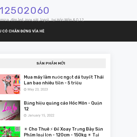
912502060
mica, đèn led, inox,sắt, logo)...tại Hóc Môn & Q.12
U CÓ CHÂN ĐỨNG VỈA HÈ
SẢN PHẨM MỚI
Mua máy làm nước ngọt đá tuyết Thái
Lan bao nhiêu tiền - 5 triệu
May 23, 2023
Bảng hiệu quảng cáo Hóc Môn - Quận
12
January 15, 2022
☀ Cho Thuê ⚡ Đế Xoay Trưng Bày Sản
Phẩm loại lớn - 120cm - 150kg ☀ Tại