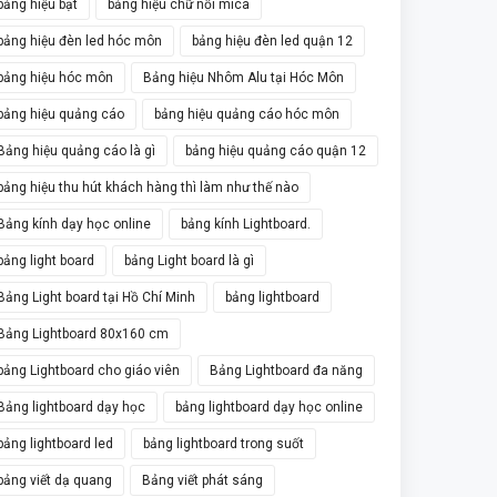
bảng hiệu bạt
bảng hiệu chữ nổi mica
bảng hiệu đèn led hóc môn
bảng hiệu đèn led quận 12
bảng hiệu hóc môn
Bảng hiệu Nhôm Alu tại Hóc Môn
bảng hiệu quảng cáo
bảng hiệu quảng cáo hóc môn
Bảng hiệu quảng cáo là gì
bảng hiệu quảng cáo quận 12
bảng hiệu thu hút khách hàng thì làm như thế nào
Bảng kính dạy học online
bảng kính Lightboard.
bảng light board
bảng Light board là gì
Bảng Light board tại Hồ Chí Minh
bảng lightboard
Bảng Lightboard 80x160 cm
bảng Lightboard cho giáo viên
Bảng Lightboard đa năng
Bảng lightboard dạy học
bảng lightboard dạy học online
bảng lightboard led
bảng lightboard trong suốt
bảng viết dạ quang
Bảng viết phát sáng