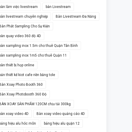
bàn làm việc livestream
bàn Livestream
bàn livestream chuyên nghiệp
Bàn Livestream Đa Năng
Bàn Phát Sampling Cho Sự Kiện
bàn quay video 360 độ 4D
bàn sampling inox 1.5m cho thuê Quận Tân Bình
bàn sampling inox 1m5 cho thuê Quận 11
bàn thiết bị họp online
bản thiết kế kiot cafe nền bằng tole
Bàn Xoay Photo Booth 360
Bàn Xoay Photobooth 360 Độ
BÀN XOAY SẢN PHẨM 120CM chịu tải 300kg
bàn xoay video 4D
Bàn xoay video quảng cáo 4D
bảng hiệu alu hóc môn
bảng hiệu alu quận 12