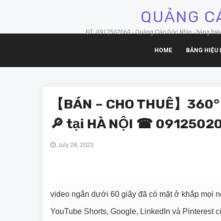
QUẢNG CÁ
ĐT: 0912502060 - Quảng Cáo Góc Nhìn - bảng hiệu hộ
HOME
BẢNG HIỆU 
【BÁN – CHO THUÊ】360° V
🔎 tại HÀ NỘI ☎ 0912502
July 28, 2023
video ngắn dưới 60 giây đã có mặt ở khắp mọi nơ
YouTube Shorts, Google, LinkedIn và Pinterest c