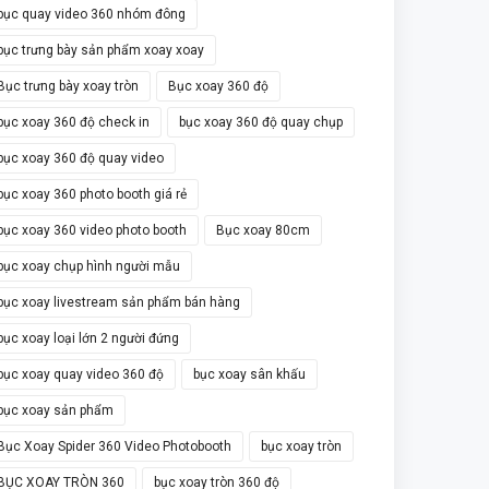
bục quay video 360 nhóm đông
bục trưng bày sản phẩm xoay xoay
Bục trưng bày xoay tròn
Bục xoay 360 độ
bục xoay 360 độ check in
bục xoay 360 độ quay chụp
bục xoay 360 độ quay video
bục xoay 360 photo booth giá rẻ
bục xoay 360 video photo booth
Bục xoay 80cm
bục xoay chụp hình người mẫu
bục xoay livestream sản phẩm bán hàng
bục xoay loại lớn 2 người đứng
bục xoay quay video 360 độ
bục xoay sân khấu
bục xoay sản phẩm
Bục Xoay Spider 360 Video Photobooth
bục xoay tròn
BỤC XOAY TRÒN 360
bục xoay tròn 360 độ