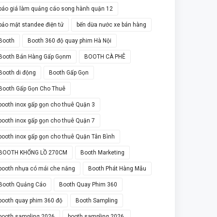
báo giá làm quảng cáo song hành quận 12
bảo mật standee điện tử
bến dừa nước xe bán hàng
Booth
Booth 360 độ quay phim Hà Nội
Booth Bán Hàng Gấp Gọnm
BOOTH CÀ PHÊ
Booth di động
Booth Gấp Gọn
Booth Gấp Gọn Cho Thuê
booth inox gấp gọn cho thuê Quận 3
booth inox gấp gọn cho thuê Quận 7
booth inox gấp gọn cho thuê Quận Tân Bình
BOOTH KHỔNG LỒ 270CM
Booth Marketing
booth nhựa có mái che nắng
Booth Phát Hàng Mẫu
Booth Quảng Cáo
Booth Quay Phim 360
booth quay phim 360 độ
Booth Sampling
booth sampling 2026
booth sampling 2026.