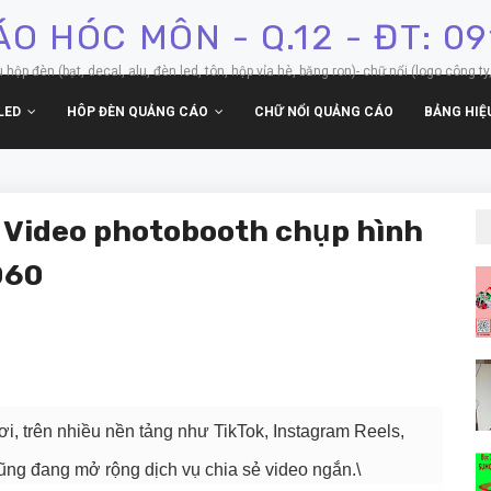
O HÓC MÔN - Q.12 - ĐT: 0
p đèn (bạt, decal, alu, đèn led, tôn, hộp vỉa hè, băng ron)- chữ nổi (logo công ty,
LED
HÔP ĐÈN QUẢNG CÁO
CHỮ NỔI QUẢNG CÁO
BẢNG HIỆ
ideo photobooth chụp hình
060
i, trên nhiều nền tảng như TikTok, Instagram Reels,
ũng đang mở rộng dịch vụ chia sẻ video ngắn.\