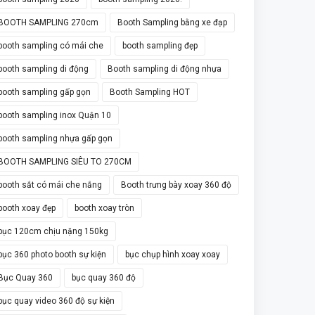
BOOTH SAMPLING 270cm
Booth Sampling bằng xe đạp
booth sampling có mái che
booth sampling đẹp
booth sampling di động
Booth sampling di động nhựa
booth sampling gấp gọn
Booth Sampling HOT
booth sampling inox Quận 10
booth sampling nhựa gấp gọn
BOOTH SAMPLING SIÊU TO 270CM
booth sắt có mái che nắng
Booth trưng bày xoay 360 độ
booth xoay đẹp
booth xoay tròn
bục 120cm chịu nặng 150kg
bục 360 photo booth sự kiện
bục chụp hình xoay xoay
Bục Quay 360
bục quay 360 độ
bục quay video 360 độ sự kiện