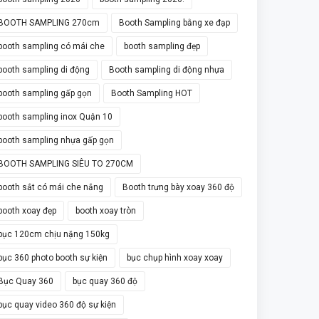
BOOTH SAMPLING 270cm
Booth Sampling bằng xe đạp
booth sampling có mái che
booth sampling đẹp
booth sampling di động
Booth sampling di động nhựa
booth sampling gấp gọn
Booth Sampling HOT
booth sampling inox Quận 10
booth sampling nhựa gấp gọn
BOOTH SAMPLING SIÊU TO 270CM
booth sắt có mái che nắng
Booth trưng bày xoay 360 độ
booth xoay đẹp
booth xoay tròn
bục 120cm chịu nặng 150kg
bục 360 photo booth sự kiện
bục chụp hình xoay xoay
Bục Quay 360
bục quay 360 độ
bục quay video 360 độ sự kiện