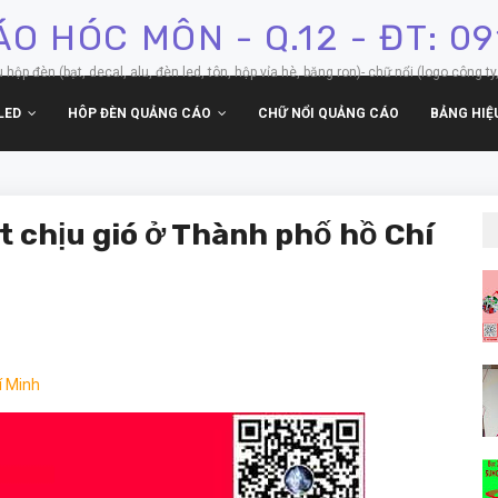
O HÓC MÔN - Q.12 - ĐT: 0
p đèn (bạt, decal, alu, đèn led, tôn, hộp vỉa hè, băng ron)- chữ nổi (logo công ty,
LED
HÔP ĐÈN QUẢNG CÁO
CHỮ NỔI QUẢNG CÁO
BẢNG HIỆ
t chịu gió ở Thành phố hồ Chí
í Minh