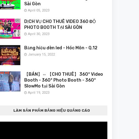
Sài Gòn
April 05, 2023
DỊCH VỤ CHO THUÊ VIDEO 360 ĐỘ
PHOTO BOOTH TẠI SÀI GÒN
April 30, 2023
Bảng hiệu đèn led - Hóc Môn - Q.12
January 15, 2022
【BÁN】⇔ 【CHO THUÊ】 360° Video
Booth - 360° Photo Booth - 360°
SlowMo tại Sài Gòn
April 19, 2023
LÀM SẢN PHẨM BẢNG HIỆU QUẢNG CÁO