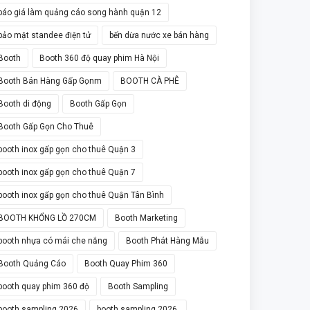
báo giá làm quảng cáo song hành quận 12
bảo mật standee điện tử
bến dừa nước xe bán hàng
Booth
Booth 360 độ quay phim Hà Nội
Booth Bán Hàng Gấp Gọnm
BOOTH CÀ PHÊ
Booth di động
Booth Gấp Gọn
Booth Gấp Gọn Cho Thuê
booth inox gấp gọn cho thuê Quận 3
booth inox gấp gọn cho thuê Quận 7
booth inox gấp gọn cho thuê Quận Tân Bình
BOOTH KHỔNG LỒ 270CM
Booth Marketing
booth nhựa có mái che nắng
Booth Phát Hàng Mẫu
Booth Quảng Cáo
Booth Quay Phim 360
booth quay phim 360 độ
Booth Sampling
booth sampling 2026
booth sampling 2026.