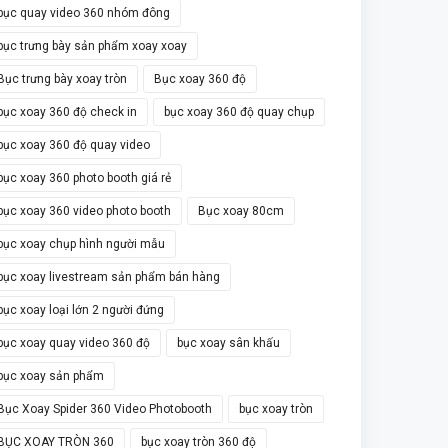
bục quay video 360 nhóm đông
bục trưng bày sản phẩm xoay xoay
Bục trưng bày xoay tròn
Bục xoay 360 độ
bục xoay 360 độ check in
bục xoay 360 độ quay chụp
bục xoay 360 độ quay video
bục xoay 360 photo booth giá rẻ
bục xoay 360 video photo booth
Bục xoay 80cm
bục xoay chụp hình người mẫu
bục xoay livestream sản phẩm bán hàng
bục xoay loại lớn 2 người đứng
bục xoay quay video 360 độ
bục xoay sân khấu
bục xoay sản phẩm
Bục Xoay Spider 360 Video Photobooth
bục xoay tròn
BỤC XOAY TRÒN 360
bục xoay tròn 360 độ