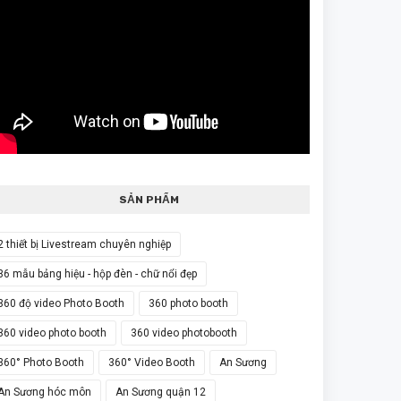
SẢN PHẨM
2 thiết bị Livestream chuyên nghiệp
36 mẫu bảng hiệu - hộp đèn - chữ nổi đẹp
360 độ video Photo Booth
360 photo booth
360 video photo booth
360 video photobooth
360° Photo Booth
360° Video Booth
An Sương
An Sương hóc môn
An Sương quận 12