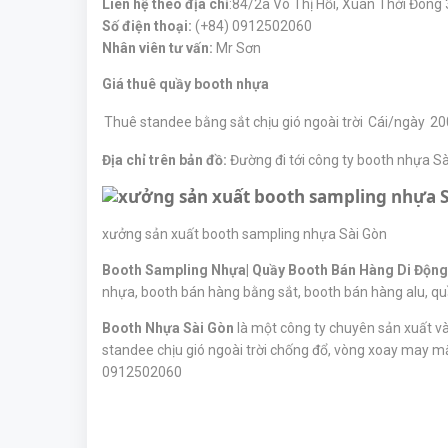
Liên hệ thêo địa chỉ
:84/2a Võ Thị Hồi, Xuân Thới Đông
Số điện thoại:
(+84) 0912502060
Nhân viên tư vấn:
Mr Sơn
Giá thuê quầy booth nhựa
Thuê standee bằng sắt chịu gió ngoài trời
Cái/ngày
20
Địa chỉ trên bản đồ:
Đường đi tới công ty booth nhựa Sà
xưởng sản xuất booth sampling nhựa Sài Gòn
Booth Sampling Nhựa| Quầy Booth Bán Hàng Di Động
nhựa, booth bán hàng bằng sắt, booth bán hàng alu, qu
Booth Nhựa Sài Gòn
là một công ty chuyên sản xuất và
standee chịu gió ngoài trời chống đổ, vòng xoay may m
0912502060