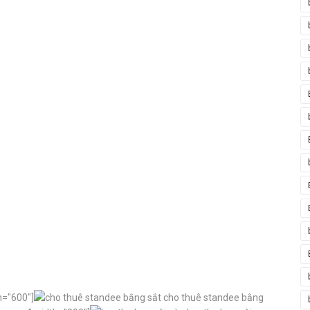
h="600"]
cho thuê standee bằng