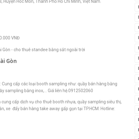
 3, Huyện Hóc Môn, Thành Phố Hồ Chí Minh, Việt Nam.
0.000 VNĐ
i Gòn - cho thuê standee bằng sắt ngoài trời
: Cung cấp các loại booth sampling như: quầy bán hàng bằng
ầy sampling bằng inox,… Giá liên hệ.0912502060
 cung cấp dịch vụ cho thuê booth nhựa, quầy sampling siêu thị,
ắn, xe đẩy bán hàng take away gấp gọn tại TP.HCM. Hotline: