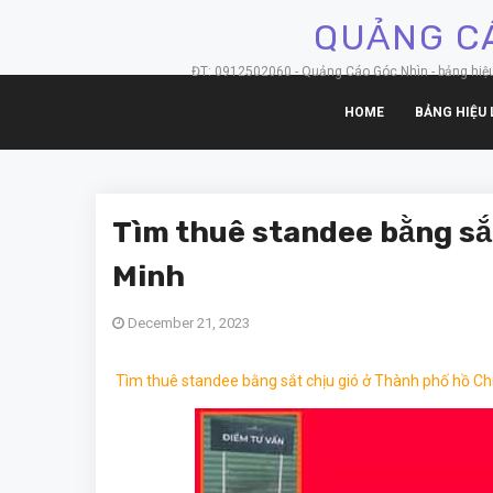
QUẢNG CÁ
ĐT: 0912502060 - Quảng Cáo Góc Nhìn - bảng hiệu hộ
HOME
BẢNG HIỆU 
Tìm thuê standee bằng sắ
Minh
December 21, 2023
Tìm thuê standee bằng sắt chịu gió ở Thành phố hồ Ch