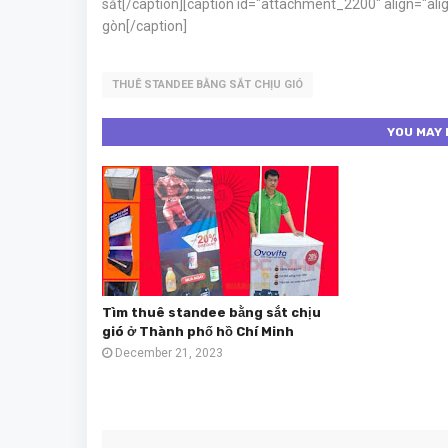
sắt[/caption][caption id="attachment_2200" align="ali
gòn[/caption]
THUÊ STANDEE BẰNG SẮT CHỊU GIÓ
YOU MAY 
Tìm thuê standee bằng sắt chịu
gió ở Thành phố hồ Chí Minh
December 21, 2023