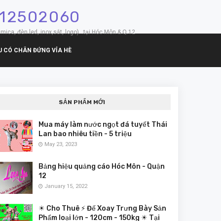
912502060
mica, đèn led, inox,sắt, logo)...tại Hóc Môn & Q.12
U CÓ CHÂN ĐỨNG VỈA HÈ
SẢN PHẨM MỚI
Mua máy làm nước ngọt đá tuyết Thái
Lan bao nhiêu tiền - 5 triệu
May 23, 2023
Bảng hiệu quảng cáo Hóc Môn - Quận
12
January 15, 2022
☀ Cho Thuê ⚡ Đế Xoay Trưng Bày Sản
Phẩm loại lớn - 120cm - 150kg ☀ Tại