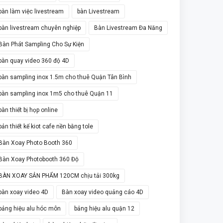
bàn làm việc livestream
bàn Livestream
bàn livestream chuyên nghiệp
Bàn Livestream Đa Năng
Bàn Phát Sampling Cho Sự Kiện
bàn quay video 360 độ 4D
bàn sampling inox 1.5m cho thuê Quận Tân Bình
bàn sampling inox 1m5 cho thuê Quận 11
bàn thiết bị họp online
bản thiết kế kiot cafe nền bằng tole
Bàn Xoay Photo Booth 360
Bàn Xoay Photobooth 360 Độ
BÀN XOAY SẢN PHẨM 120CM chịu tải 300kg
bàn xoay video 4D
Bàn xoay video quảng cáo 4D
bảng hiệu alu hóc môn
bảng hiệu alu quận 12