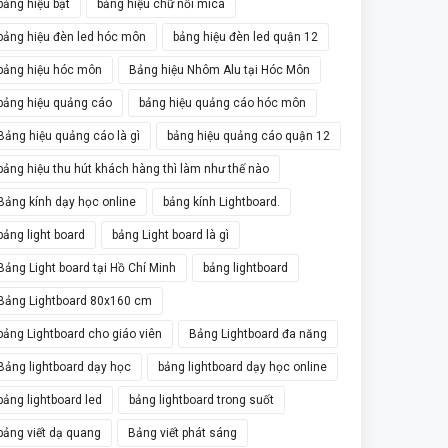
bảng hiệu bạt
bảng hiệu chữ nổi mica
bảng hiệu đèn led hóc môn
bảng hiệu đèn led quận 12
bảng hiệu hóc môn
Bảng hiệu Nhôm Alu tại Hóc Môn
bảng hiệu quảng cáo
bảng hiệu quảng cáo hóc môn
Bảng hiệu quảng cáo là gì
bảng hiệu quảng cáo quận 12
bảng hiệu thu hút khách hàng thì làm như thế nào
Bảng kính dạy học online
bảng kính Lightboard.
bảng light board
bảng Light board là gì
Bảng Light board tại Hồ Chí Minh
bảng lightboard
Bảng Lightboard 80x160 cm
bảng Lightboard cho giáo viên
Bảng Lightboard đa năng
Bảng lightboard dạy học
bảng lightboard dạy học online
bảng lightboard led
bảng lightboard trong suốt
bảng viết dạ quang
Bảng viết phát sáng