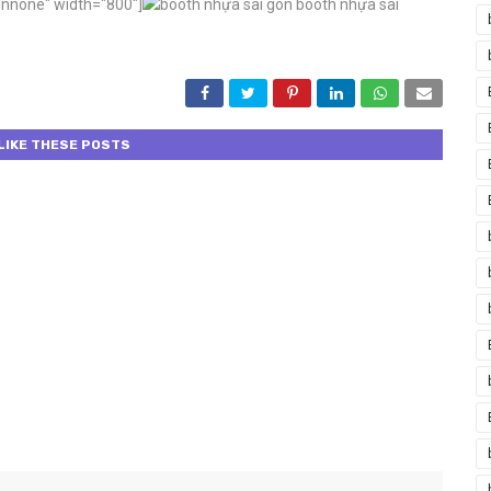
gnnone" width="800"]
booth nhựa sài
LIKE THESE POSTS