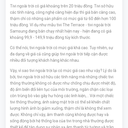
Tivi ngoài trời có giá khoảng trên 20 triệu đồng. Tivi sở hữu
các tính năng, công nghệ càng hiện đại thì giá bán càng cao,
thậm chí có những sản phẩm có mức giá từ 60 đến hơn 100
triệu đồng. Ví dụ như mẫu tivi The Terrace - tivi ngoài trời
Samsung đang bán chạy nhất hiện nay - hiện đang có giá
khoảng 99,9 - 149,9 triệu đồng tùy kích thước.
Có thể nói, tivi ngoài trời có mức giá khá cao. Tuy nhiên, sự
đa dạng về giá cả cũng giúp tivi ngoài trời tiếp cận được
nhiều đối tượng khách hàng khác nhau.
Vậy, vì sao tivi ngoài trời lại có mức giá cao như vậy? Lý do là
bởi, tivi ngoài trời sở hữu các tính năng mà những chiếc tivi
thông thường không có được như chống chịu được nhiệt độ,
độ ẩm biến đổi liên tục của môi trường, ngăn chặn các loại
côn trùng bò vào gây hư hỏng các linh kiện,... Với một chiếc
tivi thông thường, ánh sáng mặt trời có thể sẽ khiến chất
lượng hình ảnh bị giảm xuống, thậm chí là không thể xem
được. Không chỉ vậy, âm thanh cũng không được hay và
sống động bởi hệ thống loa của tivi trong nhà thường được
thiết kế để tận dụng sự phản xạ âm thanh từ tường và trần