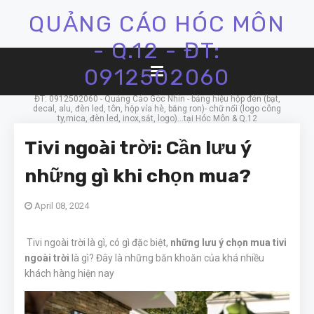
QUẢNG CÁO HÓC MÔN
- Q.12 - ĐT:
0912502060
ĐT: 0912502060 - Quảng Cáo Góc Nhìn - bảng hiệu hộp đèn (bạt,
decal, alu, đèn led, tôn, hộp vỉa hè, băng ron)- chữ nổi (logo công
ty,mica, đèn led, inox,sắt, logo)...tại Hóc Môn & Q.12
Tivi ngoài trời: Cần lưu ý
những gì khi chọn mua?
April 08, 2024
Tivi ngoài trời là gì, có gì đặc biệt,
những lưu ý chọn mua tivi
ngoài trời
là gì? Đây là những băn khoăn của khá nhiều
khách hàng hiện nay