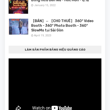
Bảng hiệu đèn led - Hóc Môn - Q.12
January 15, 2022
【BÁN】⇔ 【CHO THUÊ】 360° Video
Booth - 360° Photo Booth - 360°
SlowMo tại Sài Gòn
April 19, 2023
LÀM SẢN PHẨM BẢNG HIỆU QUẢNG CÁO