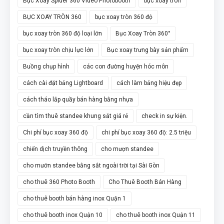
Bục Xoay Spider 360 Video Photobooth
bục xoay tròn
BỤC XOAY TRÒN 360
bục xoay tròn 360 độ
bục xoay tròn 360 độ loại lớn
Bục Xoay Tròn 360°
bục xoay tròn chịu lực lớn
Bục xoay trưng bày sản phẩm
Buồng chụp hình
các con đường huyện hóc môn
cách cài đặt bảng Lightboard
cách làm bảng hiệu đẹp
cách tháo lắp quầy bán hàng bằng nhựa
cần tìm thuê standee khung sắt giá rẻ
check in sự kiện.
Chi phí bục xoay 360 độ
chi phí bục xoay 360 độ: 2.5 triệu
chiến dịch truyền thông
cho mượn standee
cho mướn standee bằng sắt ngoài trời tại Sài Gòn
cho thuê 360 Photo Booth
Cho Thuê Booth Bán Hàng
cho thuê booth bán hàng inox Quận 1
cho thuê booth inox Quận 10
cho thuê booth inox Quận 11