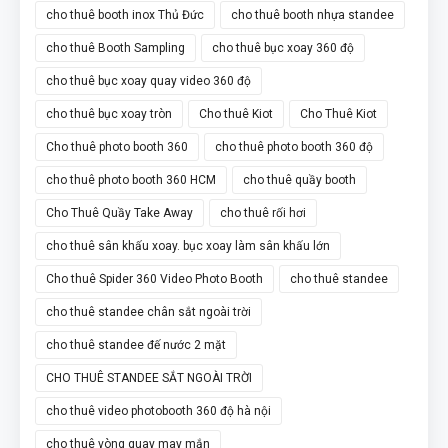
cho thuê booth inox Thủ Đức
cho thuê booth nhựa standee
cho thuê Booth Sampling
cho thuê bục xoay 360 độ
cho thuê bục xoay quay video 360 độ
cho thuê bục xoay tròn
Cho thuê Kiot
Cho Thuê Kiot
Cho thuê photo booth 360
cho thuê photo booth 360 độ
cho thuê photo booth 360 HCM
cho thuê quầy booth
Cho Thuê Quầy Take Away
cho thuê rối hơi
cho thuê sân khấu xoay. bục xoay làm sân khấu lớn
Cho thuê Spider 360 Video Photo Booth
cho thuê standee
cho thuê standee chân sắt ngoài trời
cho thuê standee đế nước 2 mặt
CHO THUÊ STANDEE SẮT NGOÀI TRỜI
cho thuê video photobooth 360 độ hà nội
cho thuê vòng quay may mắn