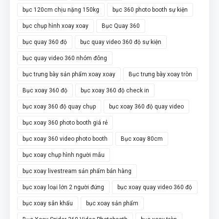
bục 120cm chịu nặng 150kg
bục 360 photo booth sự kiện
bục chụp hình xoay xoay
Bục Quay 360
bục quay 360 độ
bục quay video 360 độ sự kiện
bục quay video 360 nhóm đông
bục trưng bày sản phẩm xoay xoay
Bục trưng bày xoay tròn
Bục xoay 360 độ
bục xoay 360 độ check in
bục xoay 360 độ quay chụp
bục xoay 360 độ quay video
bục xoay 360 photo booth giá rẻ
bục xoay 360 video photo booth
Bục xoay 80cm
bục xoay chụp hình người mẫu
bục xoay livestream sản phẩm bán hàng
bục xoay loại lớn 2 người đứng
bục xoay quay video 360 độ
bục xoay sân khấu
bục xoay sản phẩm