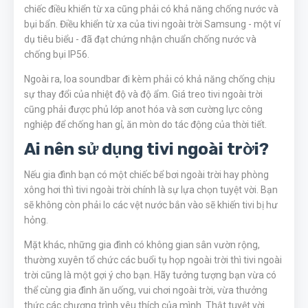
chiếc điều khiển từ xa cũng phải có khả năng chống nước và
bụi bẩn. Điều khiển từ xa của tivi ngoài trời Samsung - một ví
dụ tiêu biểu - đã đạt chứng nhận chuẩn chống nước và
chống bụi IP56.
Ngoài ra, loa soundbar đi kèm phải có khả năng chống chịu
sự thay đổi của nhiệt độ và độ ẩm. Giá treo tivi ngoài trời
cũng phải được phủ lớp anot hóa và sơn cường lực công
nghiệp để chống han gỉ, ăn mòn do tác động của thời tiết.
Ai nên sử dụng tivi ngoài trời?
Nếu gia đình bạn có một chiếc bể bơi ngoài trời hay phòng
xông hơi thì tivi ngoài trời chính là sự lựa chọn tuyệt vời. Bạn
sẽ không còn phải lo các vệt nước bắn vào sẽ khiến tivi bị hư
hỏng.
Mặt khác, những gia đình có không gian sân vườn rộng,
thường xuyên tổ chức các buổi tụ họp ngoài trời thì tivi ngoài
trời cũng là một gợi ý cho bạn. Hãy tưởng tượng bạn vừa có
thể cùng gia đình ăn uống, vui chơi ngoài trời, vừa thưởng
thức các chương trình yêu thích của mình. Thật tuyệt vời