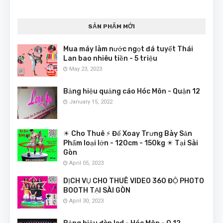
SẢN PHẨM MỚI
Mua máy làm nước ngọt đá tuyết Thái
Lan bao nhiêu tiền - 5 triệu
May 23, 2023
Bảng hiệu quảng cáo Hóc Môn - Quận 12
January 15, 2022
☀ Cho Thuê ⚡ Đế Xoay Trưng Bày Sản
Phẩm loại lớn - 120cm - 150kg ☀ Tại Sài
Gòn
April 05, 2023
DỊCH VỤ CHO THUÊ VIDEO 360 ĐỘ PHOTO
BOOTH TẠI SÀI GÒN
April 30, 2023