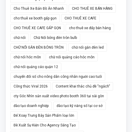
Cho Thuê Xe Bán Đồ Ăn Nhanh
CHO THUÊ XE BÁN HÀNG
cho thuê xe booth gấp gọn
CHO THUÊ XE CAFE
CHO THUÊ XE CAFE GẤP GỌN
cho thuê xe đẩy bán hàng
chữ nổi
Chữ Nổi bóng đèn tròn bulb
CHỮ NỔI GẮN ĐÈN BÓNG TRÒN
chữ nổi gắn đèn led
chữ nổi hóc môn
chữ nổi quảng cáo hóc môn
chữ nổi quảng cáo quận 12
chuyển đổi số cho nông dân công nhân người cao tuổi
Công thức Viral 2026
Content khai thác chủ đề “ngách”
cty Góc Nhìn sản xuất video photo booth 360 tại sài gòn
đào tạo doanh nghiệp
đào tạo kỹ năng số tại cơ sở
Đế Xoay Trưng Bày Sản Phẩm loại lớn
Đề Xuất Sự Kiện Cho Agency Sáng Tạo