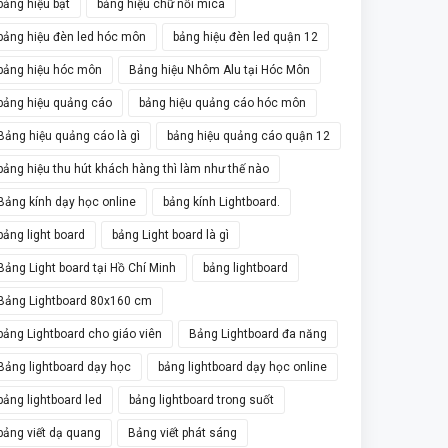
bảng hiệu bạt
bảng hiệu chữ nổi mica
bảng hiệu đèn led hóc môn
bảng hiệu đèn led quận 12
bảng hiệu hóc môn
Bảng hiệu Nhôm Alu tại Hóc Môn
bảng hiệu quảng cáo
bảng hiệu quảng cáo hóc môn
Bảng hiệu quảng cáo là gì
bảng hiệu quảng cáo quận 12
bảng hiệu thu hút khách hàng thì làm như thế nào
Bảng kính dạy học online
bảng kính Lightboard.
bảng light board
bảng Light board là gì
Bảng Light board tại Hồ Chí Minh
bảng lightboard
Bảng Lightboard 80x160 cm
bảng Lightboard cho giáo viên
Bảng Lightboard đa năng
Bảng lightboard dạy học
bảng lightboard dạy học online
bảng lightboard led
bảng lightboard trong suốt
bảng viết dạ quang
Bảng viết phát sáng