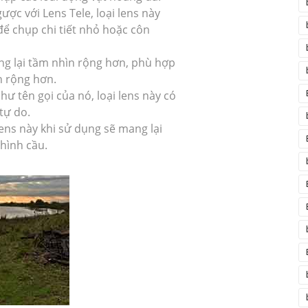
ược với Lens Tele, loại lens này
ể chụp chi tiết nhỏ hoặc côn
ng lại tầm nhìn rộng hơn, phù hợp
 rộng hơn.
ư tên gọi của nó, loại lens này có
 tự do.
lens này khi sử dụng sẽ mang lại
 hình cầu.