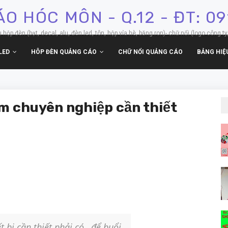
O HÓC MÔN - Q.12 - ĐT: 0
p đèn (bạt, decal, alu, đèn led, tôn, hộp vỉa hè, băng ron)- chữ nổi (logo công ty,
LED
HÔP ĐÈN QUẢNG CÁO
CHỮ NỔI QUẢNG CÁO
BẢNG HIỆ
eam chuyên nghiệp cần thiết
t bị cần thiết phải có…để buổi