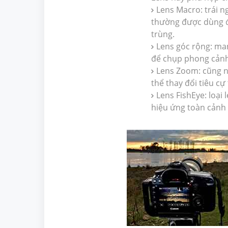
Lens Macro: trái ng
thường được dùng đ
trùng.
Lens góc rộng: ma
để chụp phong cảnh
Lens Zoom: cũng nh
thể thay đổi tiêu cự
Lens FishEye: loại 
hiệu ứng toàn cảnh