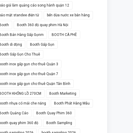
báo giá làm quảng cáo song hành quận 12
bảo mật standee điện tử
bến dừa nước xe bán hàng
Booth
Booth 360 độ quay phim Hà Nội
Booth Bán Hàng Gấp Gọnm
BOOTH CÀ PHÊ
Booth di động
Booth Gấp Gọn
Booth Gấp Gọn Cho Thuê
booth inox gấp gọn cho thuê Quận 3
booth inox gấp gọn cho thuê Quận 7
booth inox gấp gọn cho thuê Quận Tân Bình
BOOTH KHỔNG LỒ 270CM
Booth Marketing
booth nhựa có mái che nắng
Booth Phát Hàng Mẫu
Booth Quảng Cáo
Booth Quay Phim 360
booth quay phim 360 độ
Booth Sampling
booth sampling 2026
booth sampling 2026.