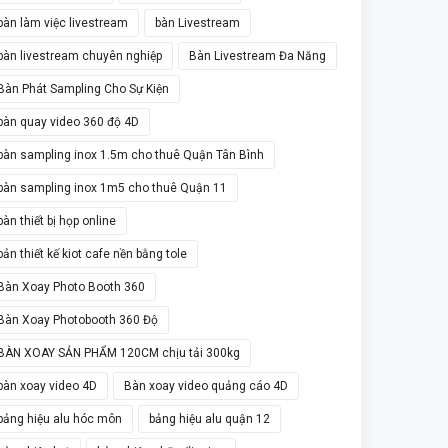
bàn làm việc livestream
bàn Livestream
bàn livestream chuyên nghiệp
Bàn Livestream Đa Năng
Bàn Phát Sampling Cho Sự Kiện
bàn quay video 360 độ 4D
bàn sampling inox 1.5m cho thuê Quận Tân Bình
bàn sampling inox 1m5 cho thuê Quận 11
bàn thiết bị họp online
bản thiết kế kiot cafe nền bằng tole
Bàn Xoay Photo Booth 360
Bàn Xoay Photobooth 360 Độ
BÀN XOAY SẢN PHẨM 120CM chịu tải 300kg
bàn xoay video 4D
Bàn xoay video quảng cáo 4D
bảng hiệu alu hóc môn
bảng hiệu alu quận 12