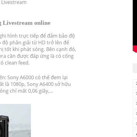
 Livestream
 Livestream online
 ghi hình trực tiếp để đảm bảo độ
 độ phân giải từ HD trở lên để
hị tốt khi phát sóng. Bên cạnh đó,
era cần được đáp ứng là có cổng
ó clean feed.
ến: Sony A6000 có thể đem lại
hất là 1080p, Sony A6400 sở hữu
óng chỉ mất 0,06 giây,…