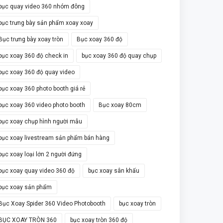
bục quay video 360 nhóm đông
bục trưng bày sản phẩm xoay xoay
Bục trưng bày xoay tròn
Bục xoay 360 độ
bục xoay 360 độ check in
bục xoay 360 độ quay chụp
bục xoay 360 độ quay video
bục xoay 360 photo booth giá rẻ
bục xoay 360 video photo booth
Bục xoay 80cm
bục xoay chụp hình người mẫu
bục xoay livestream sản phẩm bán hàng
bục xoay loại lớn 2 người đứng
bục xoay quay video 360 độ
bục xoay sân khấu
bục xoay sản phẩm
Bục Xoay Spider 360 Video Photobooth
bục xoay tròn
BỤC XOAY TRÒN 360
bục xoay tròn 360 độ