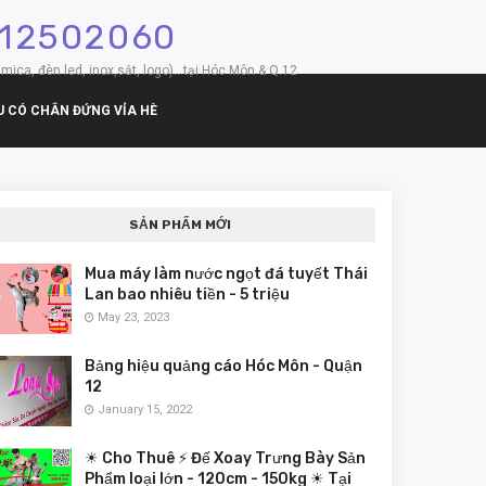
912502060
mica, đèn led, inox,sắt, logo)...tại Hóc Môn & Q.12
U CÓ CHÂN ĐỨNG VỈA HÈ
SẢN PHẨM MỚI
Mua máy làm nước ngọt đá tuyết Thái
Lan bao nhiêu tiền - 5 triệu
May 23, 2023
Bảng hiệu quảng cáo Hóc Môn - Quận
12
January 15, 2022
☀ Cho Thuê ⚡ Đế Xoay Trưng Bày Sản
Phẩm loại lớn - 120cm - 150kg ☀ Tại