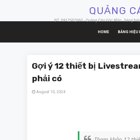
QUẢNG CÁ
ĐT: 0912502060 - Quảng Cáo Góc Nhìn - bảng hiệu hộ
HOME
BẢNG HIỆU 
Gợi ý 12 thiết bị Livestr
phải có
August 10, 2024
Tham khảo 12 thiế