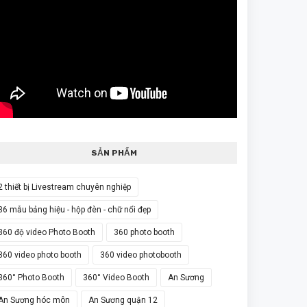
SẢN PHẨM
2 thiết bị Livestream chuyên nghiệp
36 mẫu bảng hiệu - hộp đèn - chữ nổi đẹp
360 độ video Photo Booth
360 photo booth
360 video photo booth
360 video photobooth
360° Photo Booth
360° Video Booth
An Sương
An Sương hóc môn
An Sương quận 12