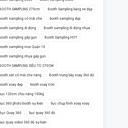
BOOTH SAMPLING 270cm
Booth Sampling bằng xe đạp
booth sampling có mái che
booth sampling đẹp
booth sampling di động
Booth sampling di động nhựa
booth sampling gấp gọn
Booth Sampling HOT
booth sampling inox Quận 10
booth sampling nhựa gấp gọn
BOOTH SAMPLING SIÊU TO 270CM
booth sắt có mái che nắng
Booth trưng bày xoay 360 độ
booth xoay đẹp
booth xoay tròn
bục 120cm chịu nặng 150kg
bục 360 photo booth sự kiện
bục chụp hình xoay xoay
Bục Quay 360
bục quay 360 độ
bục quay video 360 độ sự kiện