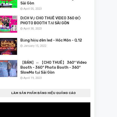
Sài Gòn
April 05, 2023
DỊCH VỤ CHO THUÊ VIDEO 360 ĐỘ
PHOTO BOOTH TẠI SÀI GÒN
April 30, 2023
Bảng hiệu đèn led - Hóc Môn - Q.12
January 15, 2022
【BÁN】⇔ 【CHO THUÊ】 360° Video
Booth - 360° Photo Booth - 360°
SlowMo tại Sài Gòn
April 19, 2023
LÀM SẢN PHẨM BẢNG HIỆU QUẢNG CÁO