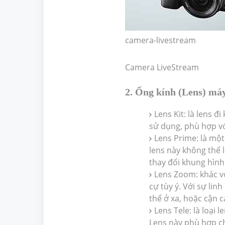
camera-livestream
Camera LiveStream
2. Ống kính (Lens) má
Lens Kit: là lens đ
sử dụng, phù hợp v
Lens Prime: là một 
lens này không thể 
thay đổi khung hình
Lens Zoom: khác vớ
cự tùy ý. Với sự lin
thể ở xa, hoặc cận c
Lens Tele: là loại l
Lens này phù hợp ch