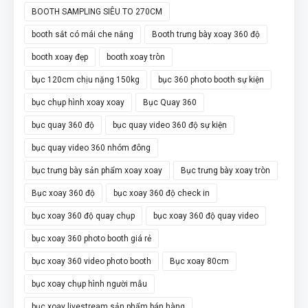
BOOTH SAMPLING SIÊU TO 270CM
booth sắt có mái che nắng
Booth trưng bày xoay 360 độ
booth xoay đẹp
booth xoay tròn
bục 120cm chịu nặng 150kg
bục 360 photo booth sự kiện
bục chụp hình xoay xoay
Bục Quay 360
bục quay 360 độ
bục quay video 360 độ sự kiện
bục quay video 360 nhóm đông
bục trưng bày sản phẩm xoay xoay
Bục trưng bày xoay tròn
Bục xoay 360 độ
bục xoay 360 độ check in
bục xoay 360 độ quay chụp
bục xoay 360 độ quay video
bục xoay 360 photo booth giá rẻ
bục xoay 360 video photo booth
Bục xoay 80cm
bục xoay chụp hình người mẫu
bục xoay livestream sản phẩm bán hàng