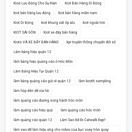
Kios Lưu Động Cho Sự Kiện
Kiot Bán Hàng Di Động
kiot bán hàng lưu động
kiot bán hàng miền nam
Kiot Di Động
kiot khung sắt ốp alu
kiot ngoài trời
KIOT SÀI GÒN
Kiot xe đẩy bán hàng
Kiots VÀ XE ĐẨY BÁN HÀNG
kpi truyền thông chuyển đổi số
Làm bảng hiệu quận 12
làm bảng hiệu quảng cáo ở Hóc Môn
Làm Bảng Hiệu Tại Quận 12
làm bảng quảng cáo giá rẻ quận 12
làm booth sampling
làm hộp đèn để vỉa hè
làm quảng cáo đường song hành hóc môn
làm quảng cáo hiệu quả
làm quảng cáo hóc môn
làm quảng cáo quận 12
Làm Sao Để Đi Catwalk Đẹp?
làm sao để làm hiệu ứng cho video của bục xoay tròn quay