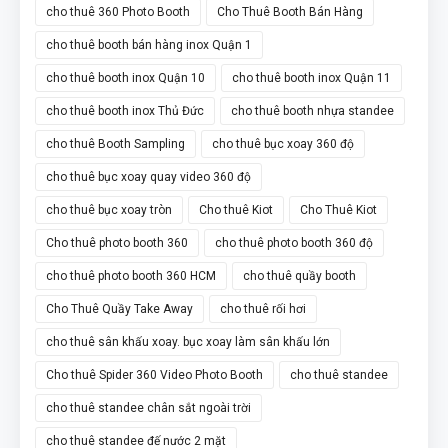
cho thuê 360 Photo Booth
Cho Thuê Booth Bán Hàng
cho thuê booth bán hàng inox Quận 1
cho thuê booth inox Quận 10
cho thuê booth inox Quận 11
cho thuê booth inox Thủ Đức
cho thuê booth nhựa standee
cho thuê Booth Sampling
cho thuê bục xoay 360 độ
cho thuê bục xoay quay video 360 độ
cho thuê bục xoay tròn
Cho thuê Kiot
Cho Thuê Kiot
Cho thuê photo booth 360
cho thuê photo booth 360 độ
cho thuê photo booth 360 HCM
cho thuê quầy booth
Cho Thuê Quầy Take Away
cho thuê rối hơi
cho thuê sân khấu xoay. bục xoay làm sân khấu lớn
Cho thuê Spider 360 Video Photo Booth
cho thuê standee
cho thuê standee chân sắt ngoài trời
cho thuê standee đế nước 2 mặt