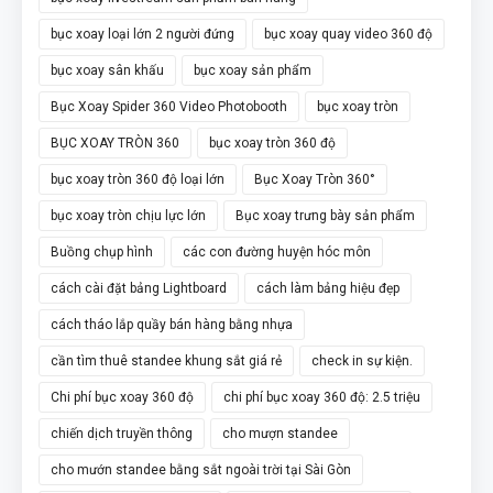
bục xoay loại lớn 2 người đứng
bục xoay quay video 360 độ
bục xoay sân khấu
bục xoay sản phẩm
Bục Xoay Spider 360 Video Photobooth
bục xoay tròn
BỤC XOAY TRÒN 360
bục xoay tròn 360 độ
bục xoay tròn 360 độ loại lớn
Bục Xoay Tròn 360°
bục xoay tròn chịu lực lớn
Bục xoay trưng bày sản phẩm
Buồng chụp hình
các con đường huyện hóc môn
cách cài đặt bảng Lightboard
cách làm bảng hiệu đẹp
cách tháo lắp quầy bán hàng bằng nhựa
cần tìm thuê standee khung sắt giá rẻ
check in sự kiện.
Chi phí bục xoay 360 độ
chi phí bục xoay 360 độ: 2.5 triệu
chiến dịch truyền thông
cho mượn standee
cho mướn standee bằng sắt ngoài trời tại Sài Gòn