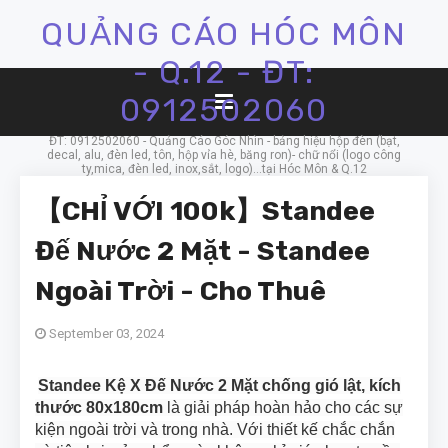
QUẢNG CÁO HÓC MÔN
- Q.12 - ĐT:
0912502060
ĐT: 0912502060 - Quảng Cáo Góc Nhìn - bảng hiệu hộp đèn (bạt,
decal, alu, đèn led, tôn, hộp vỉa hè, băng ron)- chữ nổi (logo công
ty,mica, đèn led, inox,sắt, logo)...tại Hóc Môn & Q.12
【CHỈ VỚI 100k】Standee
Đế Nước 2 Mặt - Standee
Ngoài Trời - Cho Thuê
September 03, 2024
Standee Kệ X Đế Nước 2 Mặt chống gió lật, kích
thước 80x180cm
là giải pháp hoàn hảo cho các sự
kiện ngoài trời và trong nhà. Với thiết kế chắc chắn