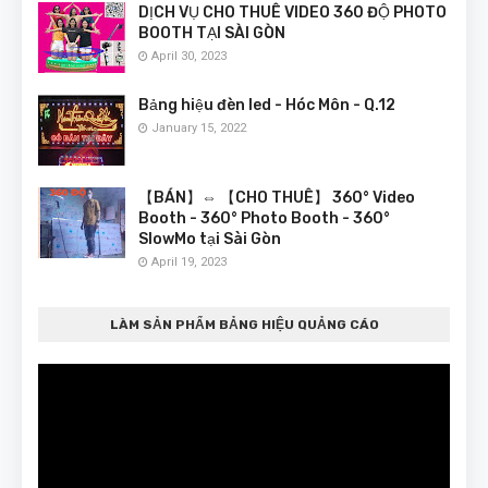
DỊCH VỤ CHO THUÊ VIDEO 360 ĐỘ PHOTO
BOOTH TẠI SÀI GÒN
April 30, 2023
Bảng hiệu đèn led - Hóc Môn - Q.12
January 15, 2022
【BÁN】⇔ 【CHO THUÊ】 360° Video
Booth - 360° Photo Booth - 360°
SlowMo tại Sài Gòn
April 19, 2023
LÀM SẢN PHẨM BẢNG HIỆU QUẢNG CÁO