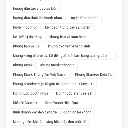
hướng dẫn tạo video sự kiện
hướng dẫn tháo lắp booth nhựa
Huyện Bình Chánh
huyện hóc môn
kế hoạch trưng bày sản phẩm
Kệ thiết bị đa năng
khung bảo vệ màn hình
Khung bảo vệ Tivi
khung bảo vệ tivi bằng kính
khung kiếng bảo vệ tivi LG để ngoài trời làm bảng quảng cáo
chân đứng
Khung Kiosk
Khung Kiosk thông tin
Khung Kiosk Thông Tin Việt Namm
Khung Standee Điện Tử
khung Standee điện tử gắn tivi Samsung - Sony - LG
kích thước booth nhựa
kích thước standee sắt
Kiểu Đi Catwalk
Kinh Doanh Hiệu Quả
Kinh doanh kẹo dẻo bằng xe lưu động có lời không
kinh nghiệm khi làm bảng hiệu hộp đèn chữ nổi