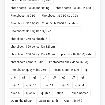
photo booth 360 độ cho sự kiện
photo booth 360 độ marketing
photo booth 360 độ TP.HCM
Photobooth 360 Độ
Photobooth 360 Độ Cao Cấp
Photobooth 360 Độ Cho Chiến Dịch FMCG Roadshow
Photobooth 360 Độ Cho Sự Kiện
photobooth 360 độ cho thuê
photobooth 360 độ loại lớn 120cm
photobooth 360 độ loại lớn 240cm
photobooth 360 độ video
photobooth camera 360°
Photobooth quay video 360 độ
Photobooth quay video 360°
Popup Store TP.HCM
q1
q10
q11
q3
q4
q5
q6
q7
q8
quận 1
quận 10
quận 11
quận 3
quận 4
quận 5
quận 6
quận 7
quận 8
quận Gò Vấp
Quận Phú Nhuận
Quận Tân Bình
Quận Tân Phú