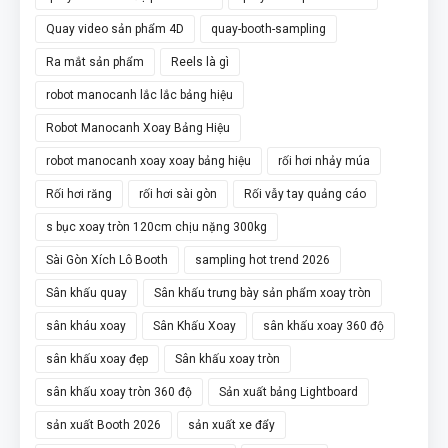
Quay video sản phẩm 4D
quay-booth-sampling
Ra mắt sản phẩm
Reels là gì
robot manocanh lắc lắc bảng hiệu
Robot Manocanh Xoay Bảng Hiệu
robot manocanh xoay xoay bảng hiệu
rối hơi nhảy múa
Rối hơi răng
rối hơi sài gòn
Rối vẫy tay quảng cáo
s bục xoay tròn 120cm chịu nặng 300kg
Sài Gòn Xích Lô Booth
sampling hot trend 2026
Sân khấu quay
Sân khấu trưng bày sản phẩm xoay tròn
sân kháu xoay
Sân Khấu Xoay
sân khấu xoay 360 độ
sân khấu xoay đẹp
Sân khấu xoay tròn
sân khấu xoay tròn 360 độ
Sản xuất bảng Lightboard
sản xuất Booth 2026
sản xuất xe đẩy