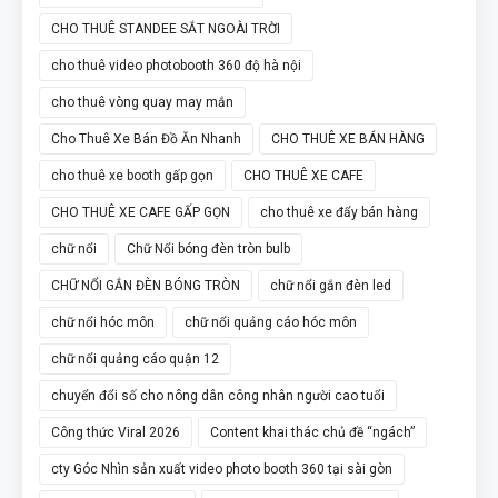
CHO THUÊ STANDEE SẮT NGOÀI TRỜI
cho thuê video photobooth 360 độ hà nội
cho thuê vòng quay may mắn
Cho Thuê Xe Bán Đồ Ăn Nhanh
CHO THUÊ XE BÁN HÀNG
cho thuê xe booth gấp gọn
CHO THUÊ XE CAFE
CHO THUÊ XE CAFE GẤP GỌN
cho thuê xe đẩy bán hàng
chữ nổi
Chữ Nổi bóng đèn tròn bulb
CHỮ NỔI GẮN ĐÈN BÓNG TRÒN
chữ nổi gắn đèn led
chữ nổi hóc môn
chữ nổi quảng cáo hóc môn
chữ nổi quảng cáo quận 12
chuyển đổi số cho nông dân công nhân người cao tuổi
Công thức Viral 2026
Content khai thác chủ đề “ngách”
cty Góc Nhìn sản xuất video photo booth 360 tại sài gòn