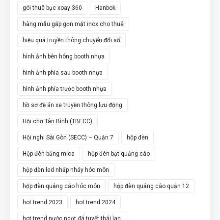
gói thuê bục xoay 360
Hanbok
hàng mẫu gấp gọn mặt inox cho thuê
hiệu quả truyền thông chuyển đổi số
hình ảnh bên hông booth nhựa
hình ảnh phía sau booth nhựa
hình ảnh phía trước booth nhựa
hồ sơ đề án xe truyền thông lưu động
Hội chợ Tân Bình (TBECC)
Hội nghị Sài Gòn (SECC) – Quận 7
hộp đèn
Hộp đèn bằng mica
hộp đèn bạt quảng cáo
hộp đèn led nhấp nháy hóc môn
hộp đèn quảng cáo hóc môn
hộp đèn quảng cáo quận 12
hot trend 2023
hot trend 2024
hot trend nước ngọt đá tuyết thái lan