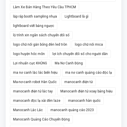
video 360
Làm Xe Bán Hàng Theo Yêu Cầu TPHCM
lắp ráp booth sampling nhựa
Lightboard là gì
lightboard viết bảng ngược
lộ trình xin ngân sách chuyển đổi số
logo chữ nổi gắn bóng đèn led tròn
logo chữ nổi mica
logo huyện hóc môn
lợi ích chuyển đổi số cho người dân
Lợi nhuẩn cực KHỦNG
Ma Nơ Canh Động
ma nơ canh lắc lác biển hiệu
ma nơ canh quảng cáo độc lạ
Ma-nơ-canh robot Hàn Quốc
manocanh điện tử
manocanh điện tử lắc tay
Manocanh điện tử xoay bảng hiệu
manocanh độc lạ xài đèn laze
manocanh hàn quốc
Manocanh Lắc Lắc
manocanh quảng cáo 2023
Manocanh Quảng Cáo Chuyển Động