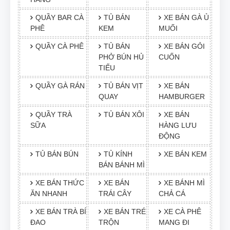
QUẦY BAR CÀ
TỦ BÁN
XE BÁN GÀ Ủ
PHÊ
KEM
MUỐI
QUẦY CÀ PHÊ
TỦ BÁN
XE BÁN GỎI
PHỞ BÚN HỦ
CUỐN
TIẾU
QUẦY GÀ RÁN
TỦ BÁN VỊT
XE BÁN
QUAY
HAMBURGER
QUẦY TRÀ
TỦ BÁN XÔI
XE BÁN
SỮA
HÀNG LƯU
ĐỘNG
TỦ BÁN BÚN
TỦ KÍNH
XE BÁN KEM
BÁN BÁNH MÌ
XE BÁN THỨC
XE BÁN
XE BÁNH MÌ
ĂN NHANH
TRÁI CÂY
CHẢ CÁ
XE BÁN TRÀ BÍ
XE BÁN TRÉ
XE CÀ PHÊ
ĐAO
TRỘN
MANG ĐI