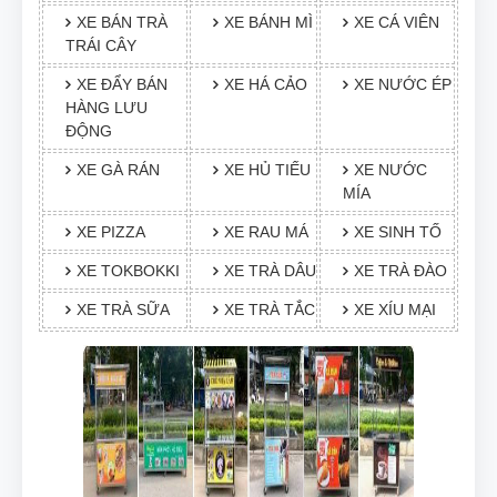
XE BÁN TRÀ
XE BÁNH MÌ
XE CÁ VIÊN
TRÁI CÂY
XE ĐẨY BÁN
XE HÁ CẢO
XE NƯỚC ÉP
HÀNG LƯU
ĐỘNG
XE GÀ RÁN
XE HỦ TIẾU
XE NƯỚC
MÍA
XE PIZZA
XE RAU MÁ
XE SINH TỐ
XE TOKBOKKI
XE TRÀ DÂU
XE TRÀ ĐÀO
XE TRÀ SỮA
XE TRÀ TẮC
XE XÍU MẠI