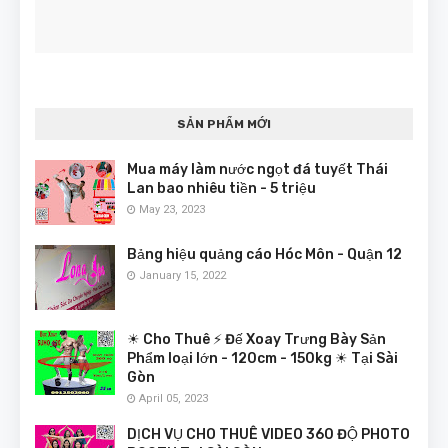
SẢN PHẨM MỚI
Mua máy làm nước ngọt đá tuyết Thái
Lan bao nhiêu tiền - 5 triệu
May 23, 2023
Bảng hiệu quảng cáo Hóc Môn - Quận 12
January 15, 2022
☀ Cho Thuê ⚡ Đế Xoay Trưng Bày Sản
Phẩm loại lớn - 120cm - 150kg ☀ Tại Sài
Gòn
April 05, 2023
DỊCH VỤ CHO THUÊ VIDEO 360 ĐỘ PHOTO