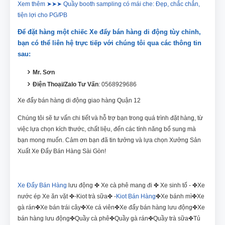
Xem thêm ➤➤➤ Quầy booth sampling có mái che: Đẹp, chắc chắn,
tiện lợi cho PG/PB
Để đặt hàng một chiếc Xe đẩy bán hàng di động tùy chỉnh,
bạn có thể liên hệ trực tiếp với chúng tôi qua các thông tin
sau:
Mr. Sơn
Điện Thoại/Zalo Tư Vấn
: 0568929686
Xe đẩy bán hàng di động giao hàng Quận 12
Chúng tôi sẽ tư vấn chi tiết và hỗ trợ bạn trong quá trình đặt hàng, từ
việc lựa chọn kích thước, chất liệu, đến các tính năng bổ sung mà
bạn mong muốn. Cảm ơn bạn đã tin tưởng và lựa chọn Xưởng Sản
Xuất Xe Đẩy Bán Hàng Sài Gòn!
Xe Đẩy Bán Hàng
lưu động ✤ Xe cà phê mang đi ✤ Xe sinh tố - ✤Xe
nước ép Xe ăn vặt ✤-Kiot trà sữa✤ -
Kiot Bán Hàng
✤Xe bánh mì✤Xe
gà rán✤Xe bán trái cây✤Xe cá viên✤Xe đẩy bán hàng lưu động✤Xe
bán hàng lưu động✤Quầy cà phê✤Quầy gà rán✤Quầy trà sữa✤Tủ