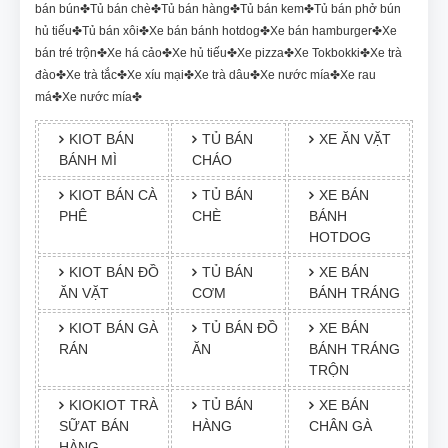
bán bún✤Tủ bán chè✤Tủ bán hàng✤Tủ bán kem✤Tủ bán phở bún
hủ tiếu✤Tủ bán xôi✤Xe bán bánh hotdog✤Xe bán hamburger✤Xe
bán tré trộn✤Xe há cảo✤Xe hủ tiếu✤Xe pizza✤Xe Tokbokki✤Xe trà
đào✤Xe trà tắc✤Xe xíu mại✤Xe trà dâu✤Xe nước mía✤Xe rau
má✤Xe nước mía✤
KIOT BÁN
TỦ BÁN
XE ĂN VẶT
BÁNH MÌ
CHÁO
KIOT BÁN CÀ
TỦ BÁN
XE BÁN
PHÊ
CHÈ
BÁNH
HOTDOG
KIOT BÁN ĐỒ
TỦ BÁN
XE BÁN
ĂN VẶT
CƠM
BÁNH TRÁNG
KIOT BÁN GÀ
TỦ BÁN ĐỒ
XE BÁN
RÁN
ĂN
BÁNH TRÁNG
TRỘN
KIOKIOT TRÀ
TỦ BÁN
XE BÁN
SỮAT BÁN
HÀNG
CHÂN GÀ
HÀNG