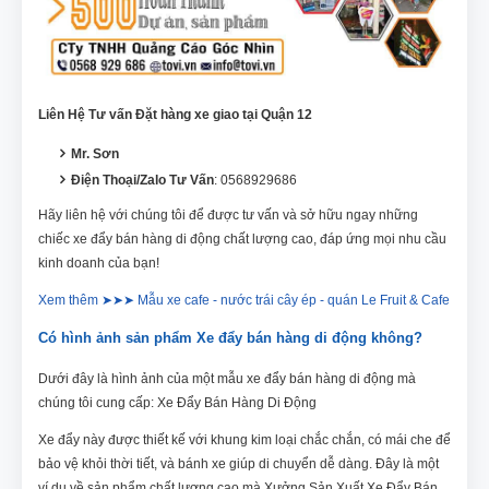
Liên Hệ Tư vấn Đặt hàng xe giao tại Quận 12
Mr. Sơn
Điện Thoại/Zalo Tư Vấn
: 0568929686
Hãy liên hệ với chúng tôi để được tư vấn và sở hữu ngay những
chiếc xe đẩy bán hàng di động chất lượng cao, đáp ứng mọi nhu cầu
kinh doanh của bạn!
Xem thêm ➤➤➤ Mẫu xe cafe - nước trái cây ép - quán Le Fruit & Cafe
Có hình ảnh sản phẩm Xe đẩy bán hàng di động không?
Dưới đây là hình ảnh của một mẫu xe đẩy bán hàng di động mà
chúng tôi cung cấp: Xe Đẩy Bán Hàng Di Động
Xe đẩy này được thiết kế với khung kim loại chắc chắn, có mái che để
bảo vệ khỏi thời tiết, và bánh xe giúp di chuyển dễ dàng. Đây là một
ví dụ về sản phẩm chất lượng cao mà Xưởng Sản Xuất Xe Đẩy Bán