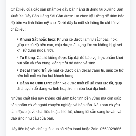
Chất liệu của các sản phẩm xe đẩy bán hàng di động tại Xưởng Sản
Xuất Xe Đẩy Bán Hàng Sài Gòn được lựa chọn kỹ lưỡng để đảm bảo
độ bền và tính thẩm mỹ cao. Dưới đây là một số thông tin chi tiết về
chất liệu:
Khung Sắt hoặc Inox
: Khung xe được làm từ sắt hoặc inox,
giúp xe có độ bền cao, chịu được tải trọng lớn và không bị gỉ sét
khi sử dụng ngoài trời.
Tủ Kiếng
: Các tủ kiếng được lắp đặt để bảo vệ thực phẩm khỏi
bụi bẩn và côn trùng, đồng thời dễ dàng vệ sinh.
Decal Trang Trí
: Bề mặt xe được dán decal trang trí, giúp xe trở
nên bắt mắt và thu hút khách hàng.
Bánh Xe Chịu Lực
: Bánh xe được thiết kế để chịu lực tốt, giúp
di chuyển dễ dàng và linh hoạt trên nhiều loại địa hình.
Những chất liệu này không chỉ đảm bảo tính bền vững mà còn giúp
sản phẩm có vẻ ngoài chuyên nghiệp và hấp dẫn. Nếu bạn có yêu
cầu đặc biệt về chất liệu hoặc thiết kế, chúng tôi sẵn sàng tư vấn và
đáp ứng nhu cầu của bạn.
Hãy liên hệ với chúng tôi qua số điện thoại hoặc Zalo: 0568929686