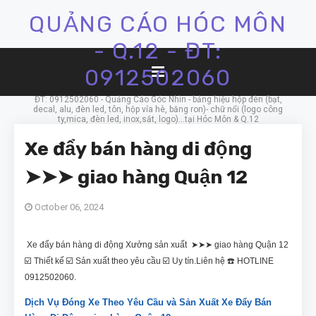
QUẢNG CÁO HÓC MÔN
- Q.12 - ĐT:
0912502060
ĐT: 0912502060 - Quảng Cáo Góc Nhìn - bảng hiệu hộp đèn (bạt,
decal, alu, đèn led, tôn, hộp vỉa hè, băng ron)- chữ nổi (logo công
ty,mica, đèn led, inox,sắt, logo)...tại Hóc Môn & Q.12
Xe đẩy bán hàng di động
➤➤➤ giao hàng Quận 12
October 06, 2024
Xe đẩy bán hàng di động Xưởng sản xuất ➤➤➤ giao hàng Quận 12
☑️ Thiết kế ☑️ Sản xuất theo yêu cầu ☑️ Uy tín.Liên hệ ☎️ HOTLINE
0912502060.
Dịch Vụ Đóng Xe Theo Yêu Cầu và Sản Xuất Xe Đẩy Bán