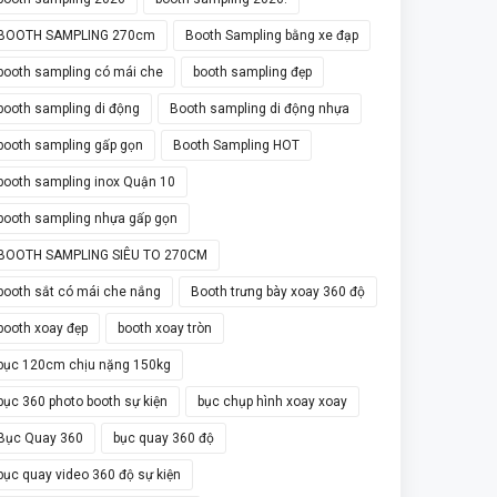
BOOTH SAMPLING 270cm
Booth Sampling bằng xe đạp
booth sampling có mái che
booth sampling đẹp
booth sampling di động
Booth sampling di động nhựa
booth sampling gấp gọn
Booth Sampling HOT
booth sampling inox Quận 10
booth sampling nhựa gấp gọn
BOOTH SAMPLING SIÊU TO 270CM
booth sắt có mái che nắng
Booth trưng bày xoay 360 độ
booth xoay đẹp
booth xoay tròn
bục 120cm chịu nặng 150kg
bục 360 photo booth sự kiện
bục chụp hình xoay xoay
Bục Quay 360
bục quay 360 độ
bục quay video 360 độ sự kiện