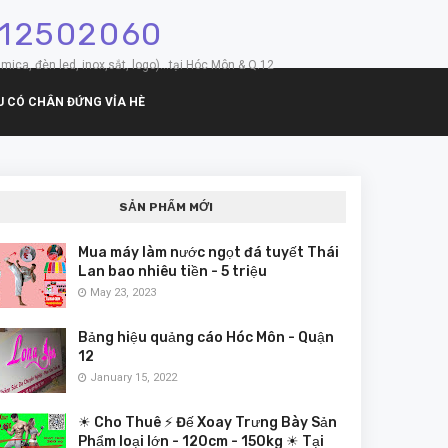
912502060
mica, đèn led, inox,sắt, logo)...tại Hóc Môn & Q.12
U CÓ CHÂN ĐỨNG VỈA HÈ
SẢN PHẨM MỚI
Mua máy làm nước ngọt đá tuyết Thái
Lan bao nhiêu tiền - 5 triệu
May 23, 2023
Bảng hiệu quảng cáo Hóc Môn - Quận
12
January 15, 2022
☀ Cho Thuê ⚡ Đế Xoay Trưng Bày Sản
Phẩm loại lớn - 120cm - 150kg ☀ Tại