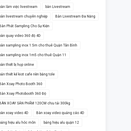
bàn làm việc livestream
bàn Livestream
bàn livestream chuyên nghiệp
Bàn Livestream Đa Năng
Bàn Phát Sampling Cho Sự Kiện
bàn quay video 360 độ 4D
bàn sampling inox 1.5m cho thuê Quận Tân Bình
bàn sampling inox 1m5 cho thuê Quận 11
bàn thiết bị họp online
bản thiết kế kiot cafe nền bằng tole
Bàn Xoay Photo Booth 360
Bàn Xoay Photobooth 360 Độ
BÀN XOAY SẢN PHẨM 120CM chịu tải 300kg
bàn xoay video 4D
Bàn xoay video quảng cáo 4D
bảng hiệu alu hóc môn
bảng hiệu alu quận 12