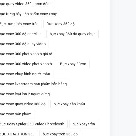
bục quay video 360 nhóm đông
bục trưng bày sản phẩm xoay xoay
Bục trưng bày xoay tròn
Bục xoay 360 độ
bục xoay 360 độ check in
bục xoay 360 độ quay chụp
bục xoay 360 độ quay video
bục xoay 360 photo booth giá rẻ
bục xoay 360 video photo booth
Bục xoay 80cm
bục xoay chụp hình người mẫu
bục xoay livestream sản phẩm bán hàng
bục xoay loại lớn 2 người đứng
bục xoay quay video 360 độ
bục xoay sân khấu
bục xoay sản phẩm
Bục Xoay Spider 360 Video Photobooth
bục xoay tròn
BỤC XOAY TRÒN 360
bục xoay tròn 360 độ