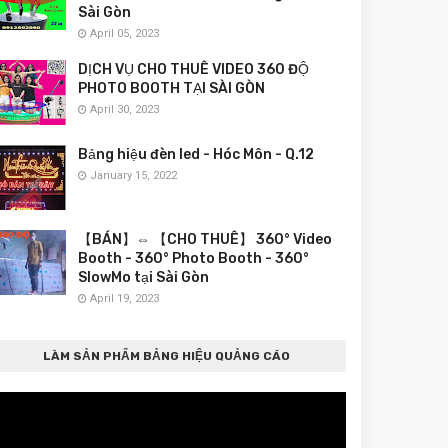
Sài Gòn
April 05, 2023
DỊCH VỤ CHO THUÊ VIDEO 360 ĐỘ
PHOTO BOOTH TẠI SÀI GÒN
April 30, 2023
Bảng hiệu đèn led - Hóc Môn - Q.12
January 15, 2022
【BÁN】⇔ 【CHO THUÊ】 360° Video
Booth - 360° Photo Booth - 360°
SlowMo tại Sài Gòn
April 19, 2023
LÀM SẢN PHẨM BẢNG HIỆU QUẢNG CÁO