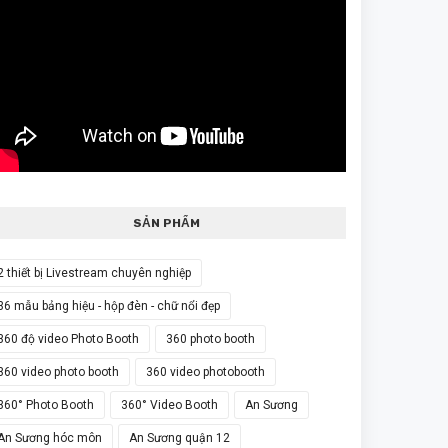
SẢN PHẨM
2 thiết bị Livestream chuyên nghiệp
36 mẫu bảng hiệu - hộp đèn - chữ nổi đẹp
360 độ video Photo Booth
360 photo booth
360 video photo booth
360 video photobooth
360° Photo Booth
360° Video Booth
An Sương
An Sương hóc môn
An Sương quận 12