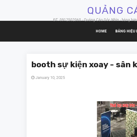
QUẢNG CÁ
ĐT: 0912502060 - Quảng Cáo Góc Nhìn - bảng hiệu hộ
HOME
BẢNG HIỆU 
booth sự kiện xoay - sân 
January 10, 2025