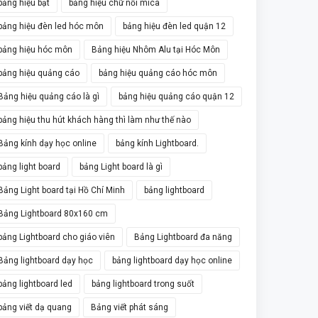
bảng hiệu bạt
bảng hiệu chữ nổi mica
bảng hiệu đèn led hóc môn
bảng hiệu đèn led quận 12
bảng hiệu hóc môn
Bảng hiệu Nhôm Alu tại Hóc Môn
bảng hiệu quảng cáo
bảng hiệu quảng cáo hóc môn
Bảng hiệu quảng cáo là gì
bảng hiệu quảng cáo quận 12
bảng hiệu thu hút khách hàng thì làm như thế nào
Bảng kính dạy học online
bảng kính Lightboard.
bảng light board
bảng Light board là gì
Bảng Light board tại Hồ Chí Minh
bảng lightboard
Bảng Lightboard 80x160 cm
bảng Lightboard cho giáo viên
Bảng Lightboard đa năng
Bảng lightboard dạy học
bảng lightboard dạy học online
bảng lightboard led
bảng lightboard trong suốt
bảng viết dạ quang
Bảng viết phát sáng