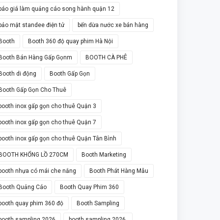
báo giá làm quảng cáo song hành quận 12
bảo mật standee điện tử
bến dừa nước xe bán hàng
Booth
Booth 360 độ quay phim Hà Nội
Booth Bán Hàng Gấp Gọnm
BOOTH CÀ PHÊ
Booth di động
Booth Gấp Gọn
Booth Gấp Gọn Cho Thuê
booth inox gấp gọn cho thuê Quận 3
booth inox gấp gọn cho thuê Quận 7
booth inox gấp gọn cho thuê Quận Tân Bình
BOOTH KHỔNG LỒ 270CM
Booth Marketing
booth nhựa có mái che nắng
Booth Phát Hàng Mẫu
Booth Quảng Cáo
Booth Quay Phim 360
booth quay phim 360 độ
Booth Sampling
booth sampling 2026
booth sampling 2026.