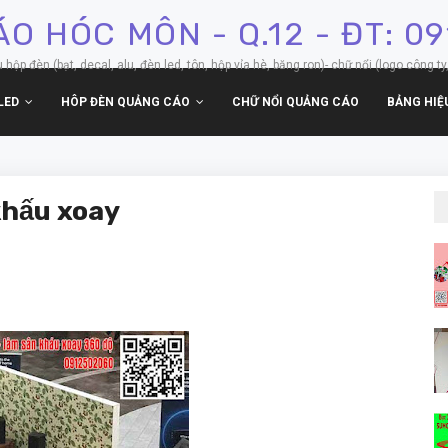
O HÓC MÔN - Q.12 - ĐT: 0
p đèn (bạt, decal, alu, đèn led, tôn, hộp vỉa hè, băng ron)- chữ nổi (logo công ty,
LED
HÔP ĐÈN QUẢNG CÁO
CHỮ NỔI QUẢNG CÁO
BẢNG HIỆ
khấu xoay