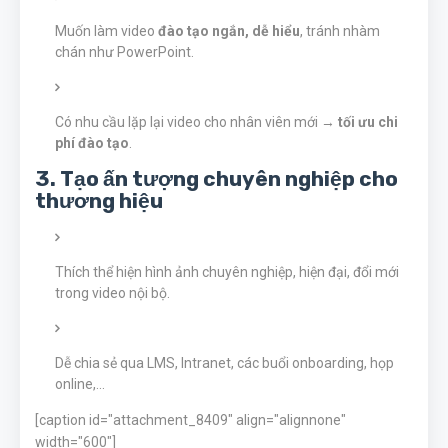
Muốn làm video
đào tạo ngắn, dễ hiểu
, tránh nhàm
chán như PowerPoint.
Có nhu cầu lặp lại video cho nhân viên mới →
tối ưu chi
phí đào tạo
.
3.
Tạo ấn tượng chuyên nghiệp cho
thương hiệu
Thích thể hiện hình ảnh chuyên nghiệp, hiện đại, đổi mới
trong video nội bộ.
Dễ chia sẻ qua LMS, Intranet, các buổi onboarding, họp
online,...
[caption id="attachment_8409" align="alignnone"
width="600"]