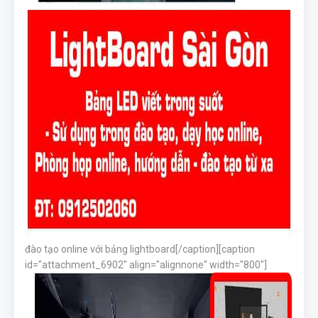
đào tạo online với bảng lightboard[/caption][caption
id="attachment_6902" align="alignnone" width="800"]