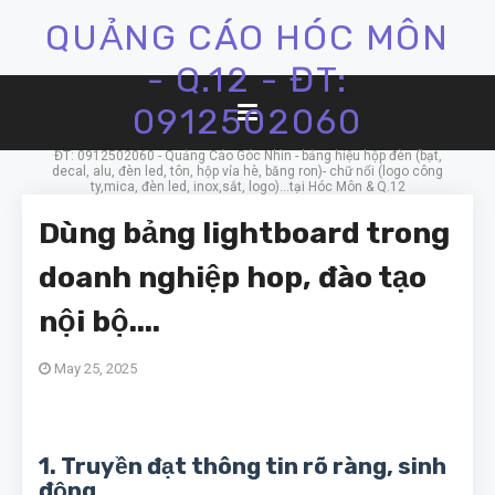
QUẢNG CÁO HÓC MÔN
- Q.12 - ĐT:
0912502060
ĐT: 0912502060 - Quảng Cáo Góc Nhìn - bảng hiệu hộp đèn (bạt,
decal, alu, đèn led, tôn, hộp vỉa hè, băng ron)- chữ nổi (logo công
ty,mica, đèn led, inox,sắt, logo)...tại Hóc Môn & Q.12
Dùng bảng lightboard trong
doanh nghiệp hop, đào tạo
nội bộ....
May 25, 2025
1.
Truyền đạt thông tin rõ ràng, sinh
động