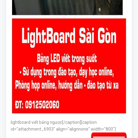
lightboard viết bảng ngược[/caption][caption
id="attachment_6903" align="alignnone" width="800"]