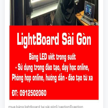
mua bảng lightboard tại sài gòn[/caption][caption