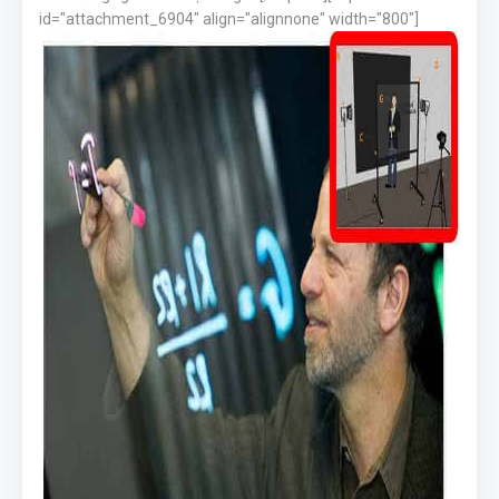
id="attachment_6904" align="alignnone" width="800"]