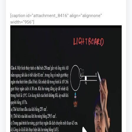
[caption id="attachment_8416" align="alignnone"
width="956"]