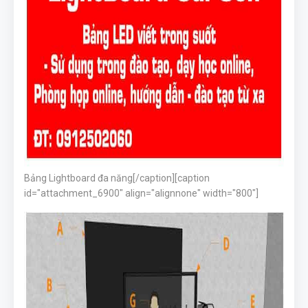
Bảng Lightboard đa năng[/caption][caption
id="attachment_6900" align="alignnone" width="800"]