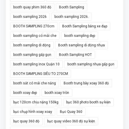
booth quay phim 360 độ
Booth Sampling
booth sampling 2026
booth sampling 2026.
BOOTH SAMPLING 270cm
Booth Sampling bằng xe đạp
booth sampling có mái che
booth sampling đẹp
booth sampling di động
Booth sampling di động nhựa
booth sampling gấp gọn
Booth Sampling HOT
booth sampling inox Quận 10
booth sampling nhựa gấp gọn
BOOTH SAMPLING SIÊU TO 270CM
booth sắt có mái che nắng
Booth trưng bày xoay 360 độ
booth xoay đẹp
booth xoay tròn
bục 120cm chịu nặng 150kg
bục 360 photo booth sự kiện
bục chụp hình xoay xoay
Bục Quay 360
bục quay 360 độ
bục quay video 360 độ sự kiện