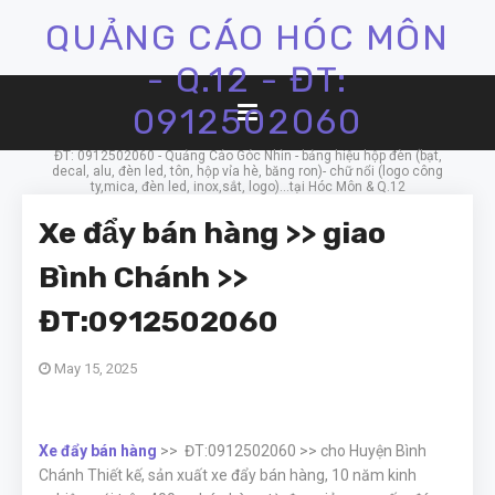
QUẢNG CÁO HÓC MÔN
- Q.12 - ĐT:
0912502060
ĐT: 0912502060 - Quảng Cáo Góc Nhìn - bảng hiệu hộp đèn (bạt,
decal, alu, đèn led, tôn, hộp vỉa hè, băng ron)- chữ nổi (logo công
ty,mica, đèn led, inox,sắt, logo)...tại Hóc Môn & Q.12
Xe đẩy bán hàng >> giao
Bình Chánh >>
ĐT:0912502060
May 15, 2025
Xe đẩy bán hàng
>> ĐT:0912502060 >> cho
Huyện Bình
Chánh
Thiết kế, sản xuất xe đẩy bán hàng, 10 năm kinh