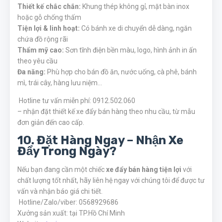
Thiết kế chắc chắn:
Khung thép không gỉ, mặt bàn inox
hoặc gỗ chống thấm
Tiện lợi & linh hoạt:
Có bánh xe di chuyển dễ dàng, ngăn
chứa đồ rộng rãi
Thẩm mỹ cao:
Sơn tĩnh điện bền màu, logo, hình ảnh in ấn
theo yêu cầu
Đa năng:
Phù hợp cho bán đồ ăn, nước uống, cà phê, bánh
mì, trái cây, hàng lưu niệm…
Hotline tư vấn miễn phí: 0912.502.060
– nhận đặt thiết kế xe đẩy bán hàng theo nhu cầu, từ mẫu
đơn giản đến cao cấp.
10. Đặt Hàng Ngay – Nhận Xe
Đẩy Trong Ngày?
Nếu bạn đang cần một chiếc
xe đẩy bán hàng tiện lợi
với
chất lượng tốt nhất, hãy liên hệ ngay với chúng tôi để được tư
vấn và nhận báo giá chi tiết.
Hotline/Zalo/viber: 0568929686
Xưởng sản xuất: tại TP.Hồ Chí Minh