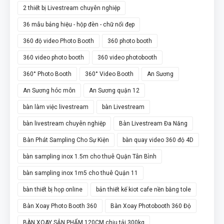
2 thiết bị Livestream chuyên nghiệp
36 mẫu bảng hiệu - hộp đèn - chữ nổi đẹp
360 độ video Photo Booth
360 photo booth
360 video photo booth
360 video photobooth
360° Photo Booth
360° Video Booth
An Sương
An Sương hóc môn
An Sương quận 12
bàn làm việc livestream
bàn Livestream
bàn livestream chuyên nghiệp
Bàn Livestream Đa Năng
Bàn Phát Sampling Cho Sự Kiện
bàn quay video 360 độ 4D
bàn sampling inox 1.5m cho thuê Quận Tân Bình
bàn sampling inox 1m5 cho thuê Quận 11
bàn thiết bị họp online
bản thiết kế kiot cafe nền bằng tole
Bàn Xoay Photo Booth 360
Bàn Xoay Photobooth 360 Độ
BÀN XOAY SẢN PHẨM 120CM chịu tải 300kg