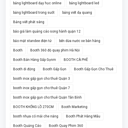
bảng lightboard dạy học online
bảng lightboard led
bảng lightboard trong suốt
bảng viết dạ quang
Bảng viết phát sáng
báo giá làm quảng cáo song hành quận 12
bảo mật standee điện tử
bến dừa nước xe bán hàng
Booth
Booth 360 độ quay phim Hà Nội
Booth Bán Hàng Gấp Gọnm
BOOTH CÀ PHÊ
Booth di động
Booth Gấp Gọn
Booth Gấp Gọn Cho Thuê
booth inox gấp gọn cho thuê Quận 3
booth inox gấp gọn cho thuê Quận 7
booth inox gấp gọn cho thuê Quận Tân Bình
BOOTH KHỔNG LỒ 270CM
Booth Marketing
booth nhựa có mái che nắng
Booth Phát Hàng Mẫu
Booth Quảng Cáo
Booth Quay Phim 360