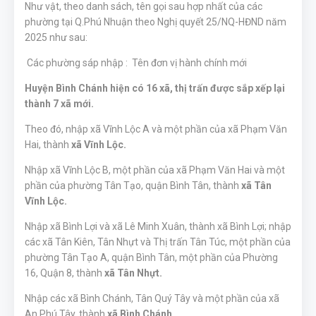
Như vật, theo danh sách, tên gọi sau hợp nhất của các
phường tại‍
Q.Phú Nhuận
theo Nghị quyết 25/NQ-HĐND năm
2025 như sau:
‍ Các‍ phường‍ sáp‍ nhập ‍
:
‍ Tên‍ đơn‍ vị‍ hành‍ chính‍ mới ‍
Huyện Bình Chánh hiện có 16 xã, thị trấn được sắp xếp lại
thành 7 xã mới.
Theo đó, nhập xã Vĩnh Lộc A và một phần của xã Phạm Văn
Hai, thành
xã Vĩnh Lộc.
Nhập xã Vĩnh Lộc B, một phần của xã Phạm Văn Hai và một
phần của phường Tân Tạo, quận Bình Tân, thành
xã Tân
Vĩnh Lộc.
Nhập xã Bình Lợi và xã Lê Minh Xuân, thành xã Bình Lợi; nhập
các xã Tân Kiên, Tân Nhựt và Thị trấn Tân Túc, một phần của
phường Tân Tạo A, quận Bình Tân, một phần của Phường
16, Quận 8, thành
xã Tân Nhựt.
Nhập các xã Bình Chánh, Tân Quý Tây và một phần của xã
An Phú Tây, thành
xã Bình Chánh.