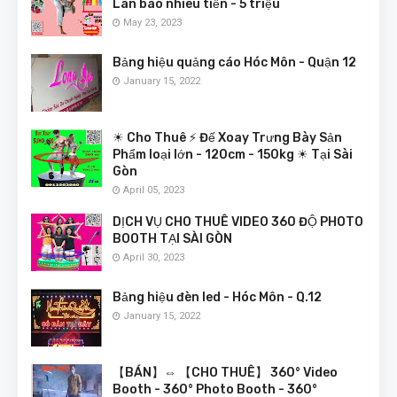
Lan bao nhiêu tiền - 5 triệu
May 23, 2023
Bảng hiệu quảng cáo Hóc Môn - Quận 12
January 15, 2022
☀ Cho Thuê ⚡ Đế Xoay Trưng Bày Sản
Phẩm loại lớn - 120cm - 150kg ☀ Tại Sài
Gòn
April 05, 2023
DỊCH VỤ CHO THUÊ VIDEO 360 ĐỘ PHOTO
BOOTH TẠI SÀI GÒN
April 30, 2023
Bảng hiệu đèn led - Hóc Môn - Q.12
January 15, 2022
【BÁN】⇔ 【CHO THUÊ】 360° Video
Booth - 360° Photo Booth - 360°