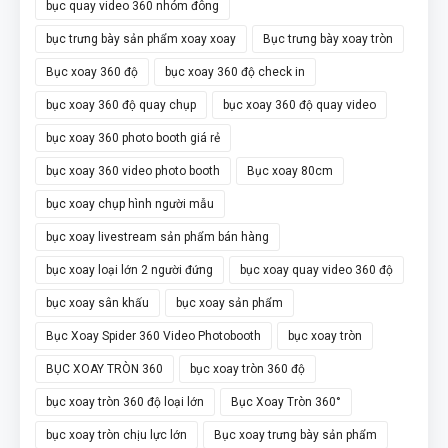
bục quay video 360 nhóm đông
bục trưng bày sản phẩm xoay xoay
Bục trưng bày xoay tròn
Bục xoay 360 độ
bục xoay 360 độ check in
bục xoay 360 độ quay chụp
bục xoay 360 độ quay video
bục xoay 360 photo booth giá rẻ
bục xoay 360 video photo booth
Bục xoay 80cm
bục xoay chụp hình người mẫu
bục xoay livestream sản phẩm bán hàng
bục xoay loại lớn 2 người đứng
bục xoay quay video 360 độ
bục xoay sân khấu
bục xoay sản phẩm
Bục Xoay Spider 360 Video Photobooth
bục xoay tròn
BỤC XOAY TRÒN 360
bục xoay tròn 360 độ
bục xoay tròn 360 độ loại lớn
Bục Xoay Tròn 360°
bục xoay tròn chịu lực lớn
Bục xoay trưng bày sản phẩm