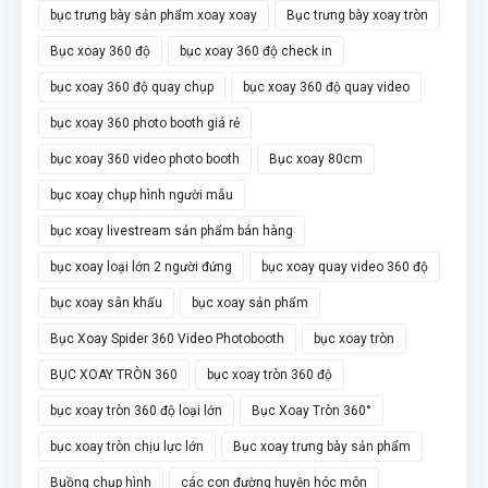
bục trưng bày sản phẩm xoay xoay
Bục trưng bày xoay tròn
Bục xoay 360 độ
bục xoay 360 độ check in
bục xoay 360 độ quay chụp
bục xoay 360 độ quay video
bục xoay 360 photo booth giá rẻ
bục xoay 360 video photo booth
Bục xoay 80cm
bục xoay chụp hình người mẫu
bục xoay livestream sản phẩm bán hàng
bục xoay loại lớn 2 người đứng
bục xoay quay video 360 độ
bục xoay sân khấu
bục xoay sản phẩm
Bục Xoay Spider 360 Video Photobooth
bục xoay tròn
BỤC XOAY TRÒN 360
bục xoay tròn 360 độ
bục xoay tròn 360 độ loại lớn
Bục Xoay Tròn 360°
bục xoay tròn chịu lực lớn
Bục xoay trưng bày sản phẩm
Buồng chụp hình
các con đường huyện hóc môn