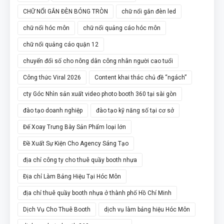
CHỮ NỔI GẮN ĐÈN BÓNG TRÒN
chữ nổi gắn đèn led
chữ nổi hóc môn
chữ nổi quảng cáo hóc môn
chữ nổi quảng cáo quận 12
chuyển đổi số cho nông dân công nhân người cao tuổi
Công thức Viral 2026
Content khai thác chủ đề “ngách”
cty Góc Nhìn sản xuất video photo booth 360 tại sài gòn
đào tạo doanh nghiệp
đào tạo kỹ năng số tại cơ sở
Đế Xoay Trưng Bày Sản Phẩm loại lớn
Đề Xuất Sự Kiện Cho Agency Sáng Tạo
địa chỉ công ty cho thuê quầy booth nhựa
Địa chỉ Làm Bảng Hiệu Tại Hóc Môn
địa chỉ thuê quầy booth nhựa ở thành phố Hồ Chí Minh
Dịch Vụ Cho Thuê Booth
dịch vụ làm bảng hiệu Hóc Môn