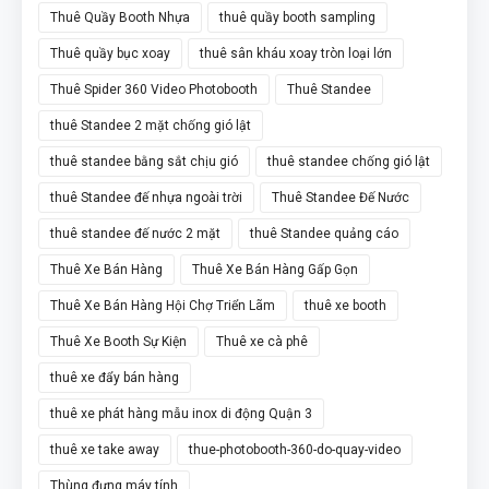
Thuê Quầy Booth Nhựa
thuê quầy booth sampling
Thuê quầy bục xoay
thuê sân kháu xoay tròn loại lớn
Thuê Spider 360 Video Photobooth
Thuê Standee
thuê Standee 2 mặt chống gió lật
thuê standee bằng sắt chịu gió
thuê standee chống gió lật
thuê Standee đế nhựa ngoài trời
Thuê Standee Đế Nước
thuê standee đế nước 2 mặt
thuê Standee quảng cáo
Thuê Xe Bán Hàng
Thuê Xe Bán Hàng Gấp Gọn
Thuê Xe Bán Hàng Hội Chợ Triển Lãm
thuê xe booth
Thuê Xe Booth Sự Kiện
Thuê xe cà phê
thuê xe đẩy bán hàng
thuê xe phát hàng mẫu inox di động Quận 3
thuê xe take away
thue-photobooth-360-do-quay-video
Thùng đựng máy tính