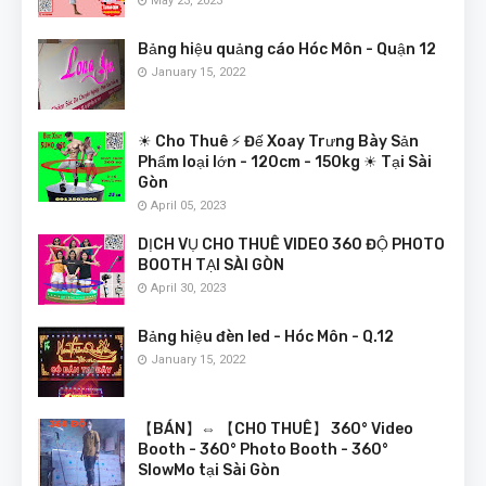
May 23, 2023
Bảng hiệu quảng cáo Hóc Môn - Quận 12
January 15, 2022
☀ Cho Thuê ⚡ Đế Xoay Trưng Bày Sản
Phẩm loại lớn - 120cm - 150kg ☀ Tại Sài
Gòn
April 05, 2023
DỊCH VỤ CHO THUÊ VIDEO 360 ĐỘ PHOTO
BOOTH TẠI SÀI GÒN
April 30, 2023
Bảng hiệu đèn led - Hóc Môn - Q.12
January 15, 2022
【BÁN】⇔ 【CHO THUÊ】 360° Video
Booth - 360° Photo Booth - 360°
SlowMo tại Sài Gòn