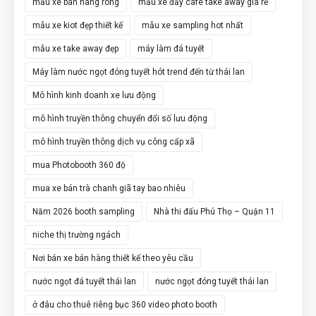
mẫu xe bán hàng rong
mẫu xe đẩy cafe take away giá rẻ
mẫu xe kiot đẹp thiết kế
mẫu xe sampling hot nhất
mẫu xe take away đẹp
máy làm đá tuyết
Máy làm nước ngọt đóng tuyết hót trend đến từ thái lan
Mô hình kinh doanh xe lưu động
mô hình truyền thông chuyển đổi số lưu động
mô hình truyền thông dịch vụ công cấp xã
mua Photobooth 360 độ
mua xe bán trà chanh giã tay bao nhiêu
Năm 2026 booth sampling
Nhà thi đấu Phú Thọ – Quận 11
niche thị trường ngách
Nơi bán xe bán hàng thiết kế theo yêu cầu
nước ngọt đá tuyết thái lan
nước ngọt đóng tuyết thái lan
ở đâu cho thuê riêng bục 360 video photo booth