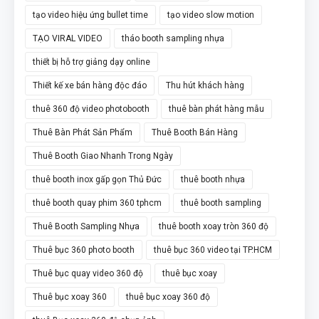
tạo video hiệu ứng bullet time
tạo video slow motion
TẠO VIRAL VIDEO
tháo booth sampling nhựa
thiết bị hỗ trợ giảng dạy online
Thiết kế xe bán hàng độc đáo
Thu hút khách hàng
thuê 360 độ video photobooth
thuê bàn phát hàng mẫu
Thuê Bàn Phát Sản Phẩm
Thuê Booth Bán Hàng
Thuê Booth Giao Nhanh Trong Ngày
thuê booth inox gấp gọn Thủ Đức
thuê booth nhựa
thuê booth quay phim 360 tphcm
thuê booth sampling
Thuê Booth Sampling Nhựa
thuê booth xoay tròn 360 độ
Thuê bục 360 photo booth
thuê bục 360 video tại TP.HCM
Thuê bục quay video 360 độ
thuê bục xoay
Thuê bục xoay 360
thuê bục xoay 360 độ