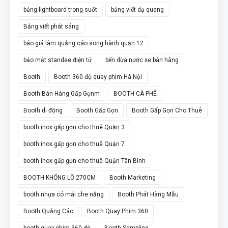
bảng lightboard trong suốt
bảng viết dạ quang
Bảng viết phát sáng
báo giá làm quảng cáo song hành quận 12
bảo mật standee điện tử
bến dừa nước xe bán hàng
Booth
Booth 360 độ quay phim Hà Nội
Booth Bán Hàng Gấp Gọnm
BOOTH CÀ PHÊ
Booth di động
Booth Gấp Gọn
Booth Gấp Gọn Cho Thuê
booth inox gấp gọn cho thuê Quận 3
booth inox gấp gọn cho thuê Quận 7
booth inox gấp gọn cho thuê Quận Tân Bình
BOOTH KHỔNG LỒ 270CM
Booth Marketing
booth nhựa có mái che nắng
Booth Phát Hàng Mẫu
Booth Quảng Cáo
Booth Quay Phim 360
booth quay phim 360 độ
Booth Sampling