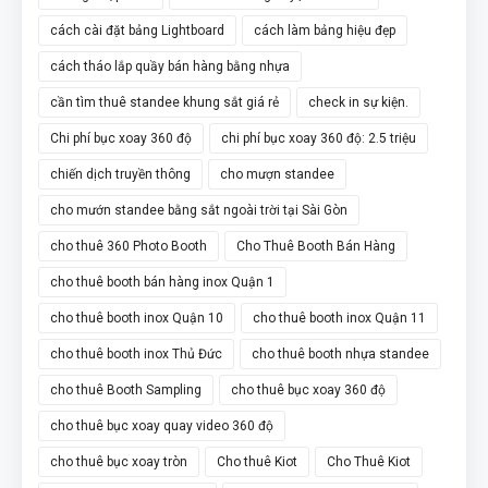
cách cài đặt bảng Lightboard
cách làm bảng hiệu đẹp
cách tháo lắp quầy bán hàng bằng nhựa
cần tìm thuê standee khung sắt giá rẻ
check in sự kiện.
Chi phí bục xoay 360 độ
chi phí bục xoay 360 độ: 2.5 triệu
chiến dịch truyền thông
cho mượn standee
cho mướn standee bằng sắt ngoài trời tại Sài Gòn
cho thuê 360 Photo Booth
Cho Thuê Booth Bán Hàng
cho thuê booth bán hàng inox Quận 1
cho thuê booth inox Quận 10
cho thuê booth inox Quận 11
cho thuê booth inox Thủ Đức
cho thuê booth nhựa standee
cho thuê Booth Sampling
cho thuê bục xoay 360 độ
cho thuê bục xoay quay video 360 độ
cho thuê bục xoay tròn
Cho thuê Kiot
Cho Thuê Kiot