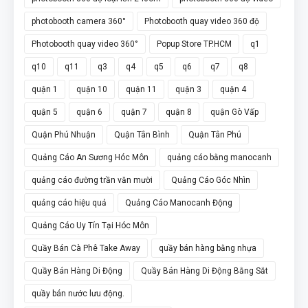
photobooth camera 360°
Photobooth quay video 360 độ
Photobooth quay video 360°
Popup Store TP.HCM
q1
q10
q11
q3
q4
q5
q6
q7
q8
quận 1
quận 10
quận 11
quận 3
quận 4
quận 5
quận 6
quận 7
quận 8
quận Gò Vấp
Quận Phú Nhuận
Quận Tân Bình
Quận Tân Phú
Quảng Cáo An Sương Hóc Môn
quảng cáo bằng manocanh
quảng cáo đường trần văn mười
Quảng Cáo Góc Nhìn
quảng cáo hiệu quả
Quảng Cáo Manocanh Động
Quảng Cáo Uy Tín Tại Hóc Môn
Quầy Bán Cà Phê Take Away
quầy bán hàng bằng nhựa
Quầy Bán Hàng Di Động
Quầy Bán Hàng Di Động Bằng Sắt
quầy bán nước lưu động.