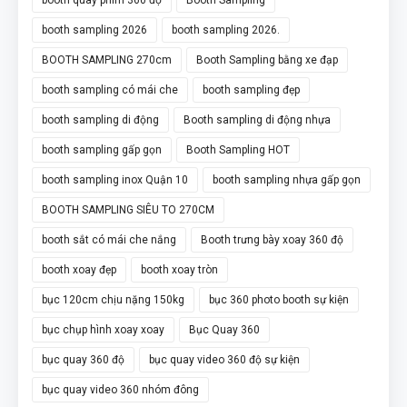
booth sampling 2026
booth sampling 2026.
BOOTH SAMPLING 270cm
Booth Sampling bằng xe đạp
booth sampling có mái che
booth sampling đẹp
booth sampling di động
Booth sampling di động nhựa
booth sampling gấp gọn
Booth Sampling HOT
booth sampling inox Quận 10
booth sampling nhựa gấp gọn
BOOTH SAMPLING SIÊU TO 270CM
booth sắt có mái che nắng
Booth trưng bày xoay 360 độ
booth xoay đẹp
booth xoay tròn
bục 120cm chịu nặng 150kg
bục 360 photo booth sự kiện
bục chụp hình xoay xoay
Bục Quay 360
bục quay 360 độ
bục quay video 360 độ sự kiện
bục quay video 360 nhóm đông