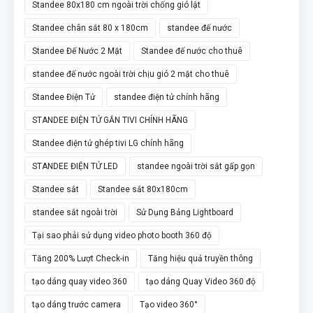
Standee 80x180 cm ngoài trời chống gió lật
Standee chân sắt 80 x 180cm
standee đế nước
Standee Đế Nước 2 Mặt
Standee đế nước cho thuê
standee đế nước ngoài trời chịu gió 2 mặt cho thuê
Standee Điện Tử
standee điện tử chính hãng
STANDEE ĐIỆN TỬ GẮN TIVI CHÍNH HÃNG
Standee điện tử ghép tivi LG chính hãng
STANDEE ĐIỆN TỬ LED
standee ngoài trời sắt gấp gọn
Standee sắt
Standee sắt 80x180cm
standee sắt ngoài trời
Sử Dụng Bảng Lightboard
Tại sao phải sử dụng video photo booth 360 độ
Tăng 200% Lượt Check-in
Tăng hiệu quả truyền thông
tạo dáng quay video 360
tạo dáng Quay Video 360 độ
tạo dáng trước camera
Tạo video 360°