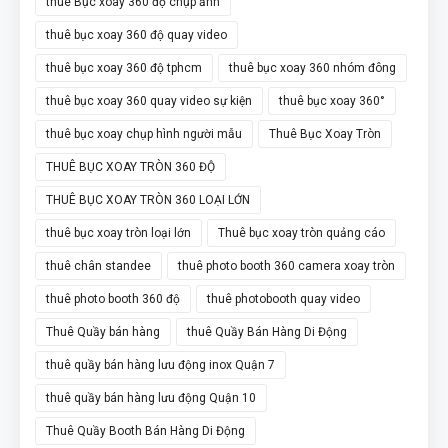
thuê Bục xoay 360 độ chụp ảnh
thuê bục xoay 360 độ quay video
thuê bục xoay 360 độ tphcm
thuê bục xoay 360 nhóm đông
thuê bục xoay 360 quay video sự kiện
thuê bục xoay 360°
thuê bục xoay chụp hình người mẫu
Thuê Bục Xoay Tròn
THUÊ BỤC XOAY TRÒN 360 ĐỘ
THUÊ BỤC XOAY TRÒN 360 LOẠI LỚN
thuê bục xoay tròn loại lớn
Thuê bục xoay tròn quảng cáo
thuê chân standee
thuê photo booth 360 camera xoay tròn
thuê photo booth 360 độ
thuê photobooth quay video
Thuê Quầy bán hàng
thuê Quầy Bán Hàng Di Động
thuê quầy bán hàng lưu động inox Quận 7
thuê quầy bán hàng lưu động Quận 10
Thuê Quầy Booth Bán Hàng Di Động