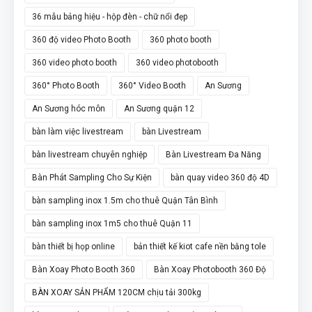
36 mẫu bảng hiệu - hộp đèn - chữ nổi đẹp
360 độ video Photo Booth
360 photo booth
360 video photo booth
360 video photobooth
360° Photo Booth
360° Video Booth
An Sương
An Sương hóc môn
An Sương quận 12
bàn làm việc livestream
bàn Livestream
bàn livestream chuyên nghiệp
Bàn Livestream Đa Năng
Bàn Phát Sampling Cho Sự Kiện
bàn quay video 360 độ 4D
bàn sampling inox 1.5m cho thuê Quận Tân Bình
bàn sampling inox 1m5 cho thuê Quận 11
bàn thiết bị họp online
bản thiết kế kiot cafe nền bằng tole
Bàn Xoay Photo Booth 360
Bàn Xoay Photobooth 360 Độ
BÀN XOAY SẢN PHẨM 120CM chịu tải 300kg