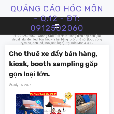
QUẢNG CÁO HÓC MÔN
- Q.12 - ĐT:
0912502060
ĐT: 0912502060 - Quảng Cáo Góc Nhìn - bảng hiệu hộp đèn (bạt,
decal, alu, đèn led, tôn, hộp vỉa hè, băng ron)- chữ nổi (logo công
ty,mica, đèn led, inox,sắt, logo)...tại Hóc Môn & Q.12
Cho thuê xe đẩy bán hàng,
kiosk, booth sampling gấp
gọn loại lớn.
July 16, 2025