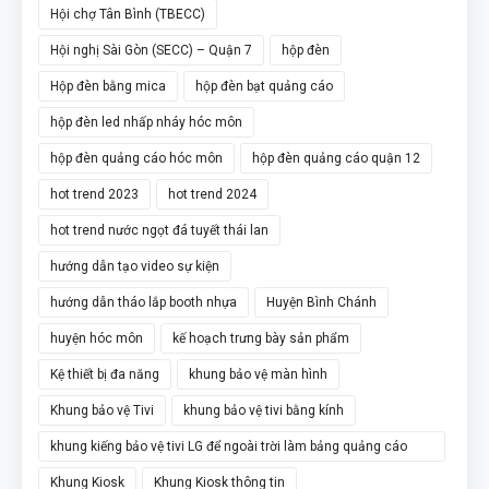
Hội chợ Tân Bình (TBECC)
Hội nghị Sài Gòn (SECC) – Quận 7
hộp đèn
Hộp đèn bằng mica
hộp đèn bạt quảng cáo
hộp đèn led nhấp nháy hóc môn
hộp đèn quảng cáo hóc môn
hộp đèn quảng cáo quận 12
hot trend 2023
hot trend 2024
hot trend nước ngọt đá tuyết thái lan
hướng dẫn tạo video sự kiện
hướng dẫn tháo lắp booth nhựa
Huyện Bình Chánh
huyện hóc môn
kế hoạch trưng bày sản phẩm
Kệ thiết bị đa năng
khung bảo vệ màn hình
Khung bảo vệ Tivi
khung bảo vệ tivi bằng kính
khung kiếng bảo vệ tivi LG để ngoài trời làm bảng quảng cáo
chân đứng
Khung Kiosk
Khung Kiosk thông tin