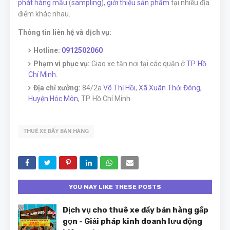
phát hàng mẫu
(
sampling
),
giới thiệu sản phẩm
tại nhiều địa
điểm khác nhau.
Thông tin liên hệ và dịch vụ:
Hotline:
0912502060
Phạm vi phục vụ:
Giao xe tận nơi tại các quận ở
TP. Hồ
Chí Minh
.
Địa chỉ xưởng:
84/2a
Võ Thị Hồi
,
Xã Xuân Thới Đông
,
Huyện Hóc Môn
, TP. Hồ Chí Minh.
THUÊ XE ĐẨY BÁN HÀNG
YOU MAY LIKE THESE POSTS
Dịch vụ cho thuê xe đẩy bán hàng gấp
gọn - Giải pháp kinh doanh lưu động