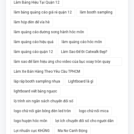
Làm Bảng Hiệu Tại Quận 12
làm bảng quảng cáo giá rẻ quận 12
làm booth sampling
làm hộp đèn để vỉa hè
làm quảng cáo đường song hành hóc môn
làm quảng cáo hiệu quả
làm quảng cáo hóc môn
làm quảng cáo quận 12
Làm Sao Để Đi Catwalk Đẹp?
làm sao để làm hiệu ứng cho video của bục xoay tròn quay
video 360
Làm Xe Bán Hàng Theo Yêu Cầu TPHCM
lắp ráp booth sampling nhựa
Lightboard là gì
lightboard viết bảng ngược
lộ trình xin ngân sách chuyển đổi số
logo chữ nổi gắn bóng đèn led tròn
logo chữ nổi mica
logo huyện hóc môn
lợi ích chuyển đổi số cho người dân
Lợi nhuẩn cực KHỦNG
Ma Nơ Canh Động