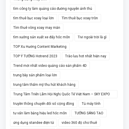
tìm công ty làm quảng cáo đường nguyễn ảnh thủ
tìm thuê bục xoay loại lớn
Tìm thuê bục xoay tròn
Tìm thuê vòng xoay may mắn
tìm xưởng sản xuất xe đẩy hóc môn
Tivi ngoài trời là gì
TOP Xu Hướng Content Marketing
TOP Ý TƯỞNG Hotrend 2023
Trào lưu hot nhất hiện nay
Trend mới nhất video quảng cáo sản phẩm 4D
trưng bày sản phẩm loại lớn
trung tâm thẩm mỹ thu hút khách hàng
Trung Tâm Triển Lãm Hội Nghị Quốc Tế Việt Nam – SKY EXPO
Quận 12
truyền thông chuyển đổi số cộng đồng
Tủ máy tính
tư vấn làm bảng hiệu led hóc môn
TƯỞNG SÁNG TẠO
ứng dụng standee điện tử
video 360 độ cho thuê