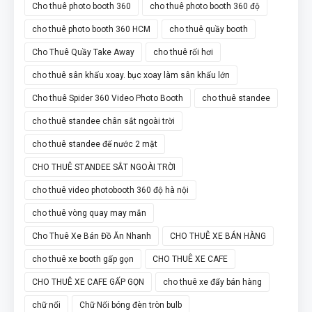
Cho thuê photo booth 360
cho thuê photo booth 360 độ
cho thuê photo booth 360 HCM
cho thuê quầy booth
Cho Thuê Quầy Take Away
cho thuê rối hơi
cho thuê sân khấu xoay. bục xoay làm sân khấu lớn
Cho thuê Spider 360 Video Photo Booth
cho thuê standee
cho thuê standee chân sắt ngoài trời
cho thuê standee đế nước 2 mặt
CHO THUÊ STANDEE SẮT NGOÀI TRỜI
cho thuê video photobooth 360 độ hà nội
cho thuê vòng quay may mắn
Cho Thuê Xe Bán Đồ Ăn Nhanh
CHO THUÊ XE BÁN HÀNG
cho thuê xe booth gấp gọn
CHO THUÊ XE CAFE
CHO THUÊ XE CAFE GẤP GỌN
cho thuê xe đẩy bán hàng
chữ nổi
Chữ Nổi bóng đèn tròn bulb