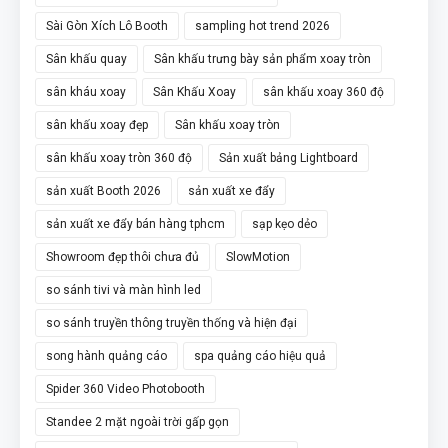
Sài Gòn Xích Lô Booth
sampling hot trend 2026
Sân khấu quay
Sân khấu trưng bày sản phẩm xoay tròn
sân kháu xoay
Sân Khấu Xoay
sân khấu xoay 360 độ
sân khấu xoay đẹp
Sân khấu xoay tròn
sân khấu xoay tròn 360 độ
Sản xuất bảng Lightboard
sản xuất Booth 2026
sản xuất xe đẩy
sản xuất xe đẩy bán hàng tphcm
sạp kẹo dẻo
Showroom đẹp thôi chưa đủ
SlowMotion
so sánh tivi và màn hình led
so sánh truyền thông truyền thống và hiện đại
song hành quảng cáo
spa quảng cáo hiệu quả
Spider 360 Video Photobooth
Standee 2 mặt ngoài trời gấp gọn