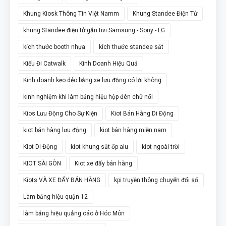
Khung Kiosk Thông Tin Việt Namm
Khung Standee Điện Tử
khung Standee điện tử gắn tivi Samsung - Sony - LG
kích thước booth nhựa
kích thước standee sắt
Kiểu Đi Catwalk
Kinh Doanh Hiệu Quả
Kinh doanh kẹo dẻo bằng xe lưu động có lời không
kinh nghiệm khi làm bảng hiệu hộp đèn chữ nổi
Kios Lưu Động Cho Sự Kiện
Kiot Bán Hàng Di Động
kiot bán hàng lưu động
kiot bán hàng miền nam
Kiot Di Động
kiot khung sắt ốp alu
kiot ngoài trời
KIOT SÀI GÒN
Kiot xe đẩy bán hàng
Kiots VÀ XE ĐẨY BÁN HÀNG
kpi truyền thông chuyển đổi số
Làm bảng hiệu quận 12
làm bảng hiệu quảng cáo ở Hóc Môn