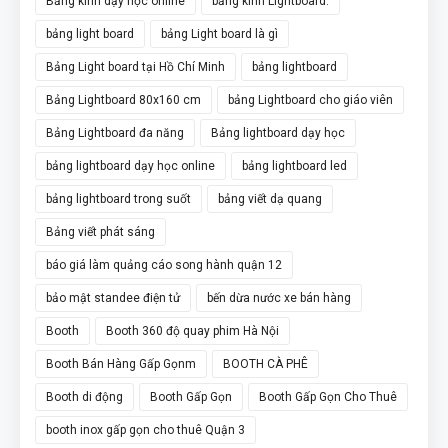
Bảng kính dạy học online
bảng kính Lightboard.
bảng light board
bảng Light board là gì
Bảng Light board tại Hồ Chí Minh
bảng lightboard
Bảng Lightboard 80x160 cm
bảng Lightboard cho giáo viên
Bảng Lightboard đa năng
Bảng lightboard dạy học
bảng lightboard dạy học online
bảng lightboard led
bảng lightboard trong suốt
bảng viết dạ quang
Bảng viết phát sáng
báo giá làm quảng cáo song hành quận 12
bảo mật standee điện tử
bến dừa nước xe bán hàng
Booth
Booth 360 độ quay phim Hà Nội
Booth Bán Hàng Gấp Gọnm
BOOTH CÀ PHÊ
Booth di động
Booth Gấp Gọn
Booth Gấp Gọn Cho Thuê
booth inox gấp gọn cho thuê Quận 3