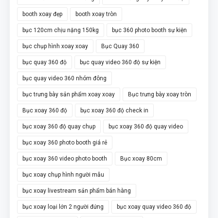
booth xoay đẹp
booth xoay tròn
bục 120cm chịu nặng 150kg
bục 360 photo booth sự kiện
bục chụp hình xoay xoay
Bục Quay 360
bục quay 360 độ
bục quay video 360 độ sự kiện
bục quay video 360 nhóm đông
bục trưng bày sản phẩm xoay xoay
Bục trưng bày xoay tròn
Bục xoay 360 độ
bục xoay 360 độ check in
bục xoay 360 độ quay chụp
bục xoay 360 độ quay video
bục xoay 360 photo booth giá rẻ
bục xoay 360 video photo booth
Bục xoay 80cm
bục xoay chụp hình người mẫu
bục xoay livestream sản phẩm bán hàng
bục xoay loại lớn 2 người đứng
bục xoay quay video 360 độ