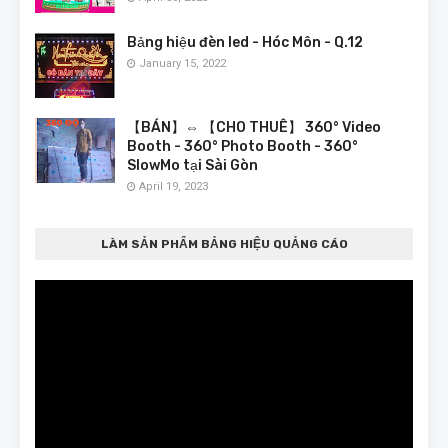
Bảng hiệu đèn led - Hóc Môn - Q.12
January 15, 2022
【BÁN】⇔ 【CHO THUÊ】 360° Video
Booth - 360° Photo Booth - 360°
SlowMo tại Sài Gòn
April 19, 2023
LÀM SẢN PHẨM BẢNG HIỆU QUẢNG CÁO