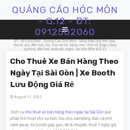
QUẢNG CÁO HÓC MÔN
- Q.12 - ĐT:
0912502060
ĐT: 0912502060 - Quảng Cáo Góc Nhìn - bảng hiệu hộp đèn (bạt,
decal, alu, đèn led, tôn, hộp vỉa hè, băng ron)- chữ nổi (logo công
ty,mica, đèn led, inox,sắt, logo)...tại Hóc Môn & Q.12
Cho Thuê Xe Bán Hàng Theo
Ngày Tại Sài Gòn | Xe Booth
Lưu Động Giá Rẻ
August 31, 2025
Dịch vụ
cho thuê xe bán hàng theo ngày tại Sài Gòn
giải
pháp linh hoạt cho sự kiện, hội chợ, sampling, bán cà phê
take away. Xe booth gấp gọn, dễ di chuyển, thuê 1 ngày giá