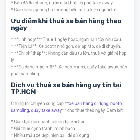
* Bán đồ ăn nhanh, nước giải khát, cà phê take away
* Gian hàng quảng bá thương hiệu tại sự kiện ngoài trời
Ưu điểm khi thuê xe bán hàng theo
ngày
* **Linh hoạt**: Thuê 1 ngày hoặc ngắn hạn tùy nhu cầu.
* **Tiện lợi**: Xe booth nhỏ gọn, dễ lắp ráp, dễ di chuyển.
* **Chi phí thấp**: Không cần đầu tư lớn, thuê với giá rẻ hợp
lý.
* **Đa dạng mẫu mã**: Xe booth inox, quầy take away, bàn
phát sampling.
Dịch vụ thuê xe bán hàng uy tín tại
TP.HCM
Chúng tôi chuyên cung cấp **
xe bán hàng di động, booth
sampling, quầy take away
** cho thuê theo ngày. Cam kết:
* Giao tận nơi nhanh chóng tại Sài Gòn
* Giá thuê cạnh tranh, minh bạch
* Nhiều mẫu xe đẹp, hiện đại, dễ sử dụng