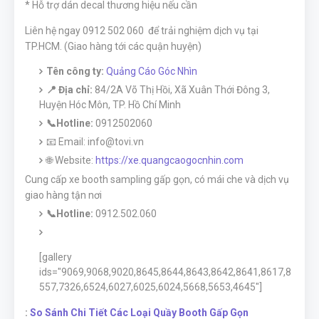
* Hỗ trợ dán decal thương hiệu nếu cần
Liên hệ ngay 0912 502 060 để trải nghiệm dịch vụ tại
TP.HCM. (Giao hàng tới các quận huyện)
Tên công ty:
Quảng Cáo Góc Nhìn
📍 Địa chỉ:
84/2A Võ Thị Hồi, Xã Xuân Thới Đông 3,
Huyện Hóc Môn, TP. Hồ Chí Minh
📞Hotline:
0912502060
📧 Email: info@tovi.vn
🌐 Website:
https://xe.quangcaogocnhin.com
Cung cấp xe booth sampling gấp gọn, có mái che và dịch vụ
giao hàng tận nơi
📞Hotline:
0912.502.060
[gallery
ids="9069,9068,9020,8645,8644,8643,8642,8641,8617,8
557,7326,6524,6027,6025,6024,5668,5653,4645"]
:
So Sánh Chi Tiết Các Loại Quầy Booth Gấp Gọn