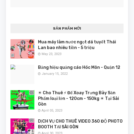
SẢN PHẨM MỚI
Mua máy làm nước ngọt đá tuyết Thái
Lan bao nhiêu tiền - 5 triệu
May 23, 2023
Bảng hiệu quảng cáo Hóc Môn - Quận 12
January 15, 2022
☀ Cho Thuê ⚡ Đế Xoay Trưng Bày Sản
Phẩm loại lớn - 120cm - 150kg ☀ Tại Sài
Gòn
April 05, 2023
DỊCH VỤ CHO THUÊ VIDEO 360 ĐỘ PHOTO
BOOTH TẠI SÀI GÒN
April 30, 2023