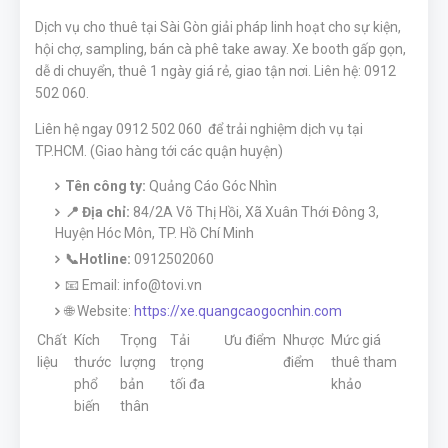
Dịch vụ cho thuê tại Sài Gòn giải pháp linh hoạt cho sự kiện,
hội chợ, sampling, bán cà phê take away. Xe booth gấp gọn,
dễ di chuyển, thuê 1 ngày giá rẻ, giao tận nơi. Liên hệ: 0912
502 060.
Liên hệ ngay 0912 502 060 để trải nghiệm dịch vụ tại
TP.HCM. (Giao hàng tới các quận huyện)
Tên công ty:
Quảng Cáo Góc Nhìn
📍 Địa chỉ:
84/2A Võ Thị Hồi, Xã Xuân Thới Đông 3,
Huyện Hóc Môn, TP. Hồ Chí Minh
📞Hotline:
0912502060
📧 Email: info@tovi.vn
🌐 Website:
https://xe.quangcaogocnhin.com
Chất
Kích
Trọng
Tải
Ưu điểm
Nhược
Mức giá
liệu
thước
lượng
trọng
điểm
thuê tham
phổ
bản
tối đa
khảo
biến
thân