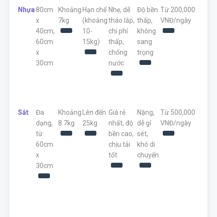
Nhựa
80cm
Khoảng
Hạn chế
Nhẹ, dễ
Độ bền
Từ 200,000
x
7kg
(khoảng
tháo lắp,
thấp,
VNĐ/ngày
40cm,
10-
chi phí
không
60cm
15kg)
thấp,
sang
x
chống
trọng
30cm
nước
Sắt
Đa
Khoảng
Lên đến
Giá rẻ
Nặng,
Từ 500,000
dạng,
8.7kg
25kg
nhất, độ
dễ gỉ
VNĐ/ngày
từ
bền cao,
sét,
60cm
chịu tải
khó di
x
tốt
chuyển
30cm