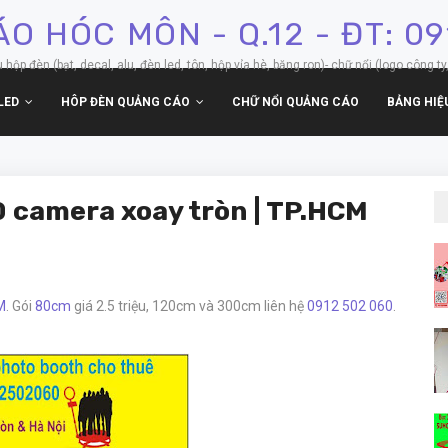
O HÓC MÔN - Q.12 - ĐT: 0
p đèn (bạt, decal, alu, đèn led, tôn, hộp vỉa hè, băng ron)- chữ nổi (logo công ty,
LED
HÔP ĐÈN QUẢNG CÁO
CHỮ NỔI QUẢNG CÁO
BẢNG HIỆ
 camera xoay tròn | TP.HCM
M
. Gói
80cm
giá 2.5 triệu, 120cm và 300cm liên hệ
0912 502 060
.