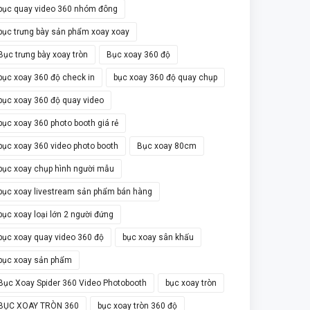
bục quay video 360 nhóm đông
bục trưng bày sản phẩm xoay xoay
Bục trưng bày xoay tròn
Bục xoay 360 độ
bục xoay 360 độ check in
bục xoay 360 độ quay chụp
bục xoay 360 độ quay video
bục xoay 360 photo booth giá rẻ
bục xoay 360 video photo booth
Bục xoay 80cm
bục xoay chụp hình người mẫu
bục xoay livestream sản phẩm bán hàng
bục xoay loại lớn 2 người đứng
bục xoay quay video 360 độ
bục xoay sân khấu
bục xoay sản phẩm
Bục Xoay Spider 360 Video Photobooth
bục xoay tròn
BỤC XOAY TRÒN 360
bục xoay tròn 360 độ