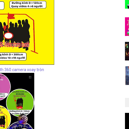
th 360 camera xoay tròn