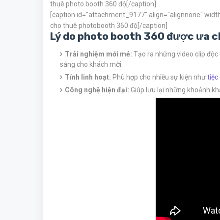
thuê photo booth 360 độ[/caption]
[caption id="attachment_9177" align="alignnone" widt
cho thuê photobooth 360 độ[/caption]
Lý do photo booth 360 được ưa 
Trải nghiệm mới mẻ:
Tạo ra những video clip độ
sáng cho khách mời.
Tính linh hoạt:
Phù hợp cho nhiều sự kiện như
tiệc
Công nghệ hiện đại:
Giúp lưu lại những khoảnh kh