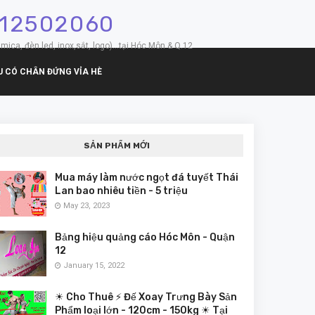
912502060
mica, đèn led, inox,sắt, logo)...tại Hóc Môn & Q.12
U CÓ CHÂN ĐỨNG VỈA HÈ
SẢN PHẨM MỚI
Mua máy làm nước ngọt đá tuyết Thái
Lan bao nhiêu tiền - 5 triệu
May 23, 2023
Bảng hiệu quảng cáo Hóc Môn - Quận
12
January 15, 2022
☀ Cho Thuê ⚡ Đế Xoay Trưng Bày Sản
Phẩm loại lớn - 120cm - 150kg ☀ Tại