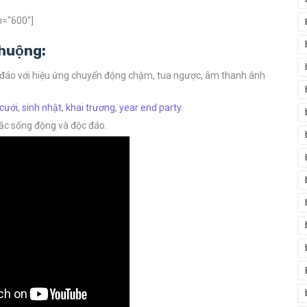
h="600"]
chuộng:
c đáo với hiệu ứng chuyển động chậm, tua ngược, âm thanh ánh
 cưới
,
sinh nhật
,
khai trương
,
year end party
.
ắc sống động và độc đáo.