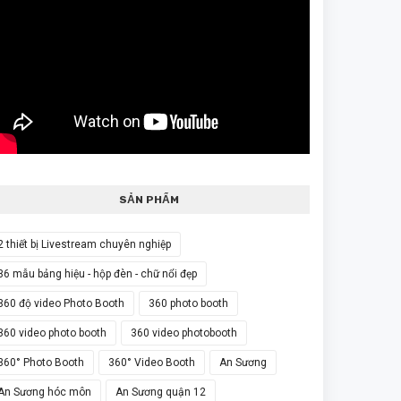
SẢN PHẨM
2 thiết bị Livestream chuyên nghiệp
36 mẫu bảng hiệu - hộp đèn - chữ nổi đẹp
360 độ video Photo Booth
360 photo booth
360 video photo booth
360 video photobooth
360° Photo Booth
360° Video Booth
An Sương
An Sương hóc môn
An Sương quận 12