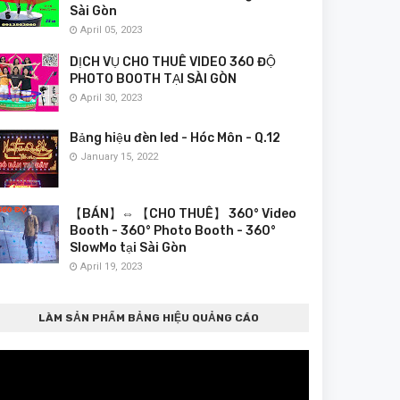
Sài Gòn
April 05, 2023
DỊCH VỤ CHO THUÊ VIDEO 360 ĐỘ
PHOTO BOOTH TẠI SÀI GÒN
April 30, 2023
Bảng hiệu đèn led - Hóc Môn - Q.12
January 15, 2022
【BÁN】⇔ 【CHO THUÊ】 360° Video
Booth - 360° Photo Booth - 360°
SlowMo tại Sài Gòn
April 19, 2023
LÀM SẢN PHẨM BẢNG HIỆU QUẢNG CÁO