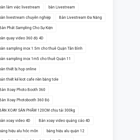
bàn làm việc livestream
bàn Livestream
bàn livestream chuyên nghiệp
Bàn Livestream Đa Năng
Bàn Phát Sampling Cho Sự Kiện
bàn quay video 360 độ 4D
bàn sampling inox 1.5m cho thuê Quận Tân Bình
bàn sampling inox 1m5 cho thuê Quận 11
bàn thiết bị họp online
bản thiết kế kiot cafe nền bằng tole
Bàn Xoay Photo Booth 360
Bàn Xoay Photobooth 360 Độ
BÀN XOAY SẢN PHẨM 120CM chịu tải 300kg
bàn xoay video 4D
Bàn xoay video quảng cáo 4D
bảng hiệu alu hóc môn
bảng hiệu alu quận 12