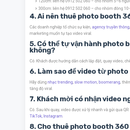
120cm: liên hệ 0912 502 060 – cho nhóm 5–6 ngườ
300cm: liên hệ 0912 502 060 – cho nhóm đông 10
4. Ai nên thuê photo booth 
Các doanh nghiệp tổ chức sự kiện,
agency truyền thông
marketing muốn tự tạo video viral.
5. Có thể tự vận hành photo
không?
Có. Khách được hướng dẫn cách lắp đặt, quay video, chèn
6. Làm sao để video từ phot
Hãy dùng
nhạc trending
,
slow motion
,
boomerang
, thê
tăng độ viral.
7. Khách mời có nhận video 
Có. Sau khi quay, video được xử lý nhanh và gửi qua QR 
TikTok, Instagram
.
8. Cho thuê photo booth 360 