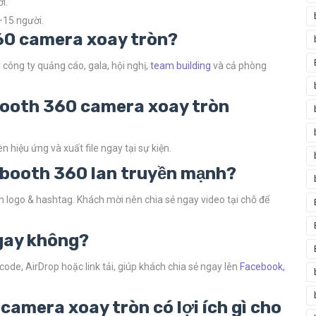
i.
–15 người.
360 camera xoay tròn?
, công ty quảng cáo, gala, hội nghị,
team building
và cả phòng
 booth 360 camera xoay tròn
 hiệu ứng và xuất file ngay tại sự kiện.
o booth 360 lan truyền mạnh?
m logo & hashtag. Khách mời nên chia sẻ ngay video tại chỗ để
ngay không?
code, AirDrop hoặc link tải, giúp khách chia sẻ ngay lên
Facebook,
camera xoay tròn có lợi ích gì cho