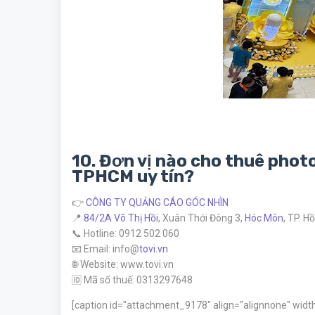
10. Đơn vị nào cho thuê phot
TPHCM uy tín?
👉
CÔNG TY QUẢNG CÁO GÓC NHÌN
📍
84/2A Võ Thị Hồi
, Xuân Thới Đông 3,
Hóc Môn
, TP. H
📞 Hotline: 0912 502 060
📧 Email: info@
tovi.vn
🌐 Website: www.tovi.vn
🆔 Mã số thuế: 0313297648
[caption id="attachment_9178" align="alignnone" widt