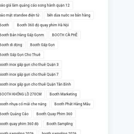
báo giá làm quảng cáo song hành quận 12
bảo mật standee điện tử
bến dừa nước xe bán hàng
Booth
Booth 360 độ quay phim Hà Nội
Booth Bán Hàng Gấp Gọnm
BOOTH CÀ PHÊ
Booth di động
Booth Gấp Gọn
Booth Gấp Gọn Cho Thuê
booth inox gấp gọn cho thuê Quận 3
booth inox gấp gọn cho thuê Quận 7
booth inox gấp gọn cho thuê Quận Tân Bình
BOOTH KHỔNG LỒ 270CM
Booth Marketing
booth nhựa có mái che nắng
Booth Phát Hàng Mẫu
Booth Quảng Cáo
Booth Quay Phim 360
booth quay phim 360 độ
Booth Sampling
booth sampling 2026
booth sampling 2026.