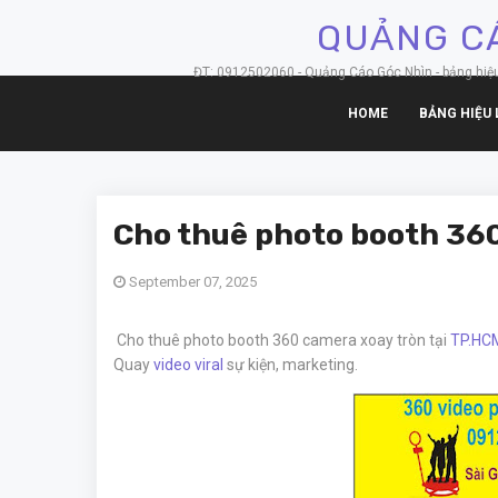
QUẢNG CÁ
ĐT: 0912502060 - Quảng Cáo Góc Nhìn - bảng hiệu hộ
HOME
BẢNG HIỆU 
Cho thuê photo booth 360
September 07, 2025
Cho thuê photo booth 360 camera xoay tròn tại
TP.HC
Quay
video viral
sự kiện, marketing.