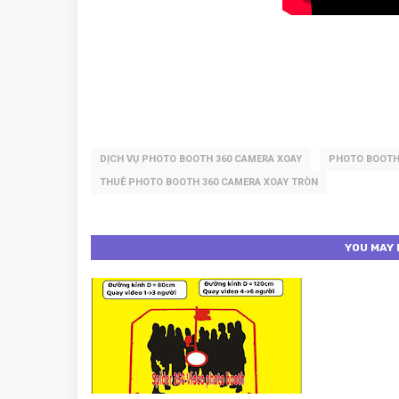
DỊCH VỤ PHOTO BOOTH 360 CAMERA XOAY
PHOTO BOOTH 
THUÊ PHOTO BOOTH 360 CAMERA XOAY TRÒN
YOU MAY 