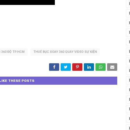
360 ĐỘ TP.HCM
THUÊ BỤC XOAY 360 QUAY VIDEO SỰ KIỆN
LIKE THESE POSTS