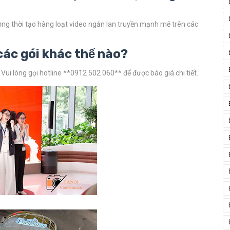
ồng thời tạo hàng loạt video ngắn lan truyền mạnh mẽ trên các
í các gói khác thế nào?
ui lòng gọi hotline **0912 502 060** để được báo giá chi tiết.