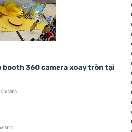
o booth 360 camera xoay tròn tại
ồ Chí Minh
h="600"]