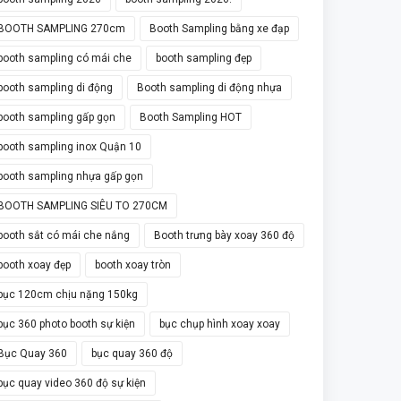
BOOTH SAMPLING 270cm
Booth Sampling bằng xe đạp
booth sampling có mái che
booth sampling đẹp
booth sampling di động
Booth sampling di động nhựa
booth sampling gấp gọn
Booth Sampling HOT
booth sampling inox Quận 10
booth sampling nhựa gấp gọn
BOOTH SAMPLING SIÊU TO 270CM
booth sắt có mái che nắng
Booth trưng bày xoay 360 độ
booth xoay đẹp
booth xoay tròn
bục 120cm chịu nặng 150kg
bục 360 photo booth sự kiện
bục chụp hình xoay xoay
Bục Quay 360
bục quay 360 độ
bục quay video 360 độ sự kiện