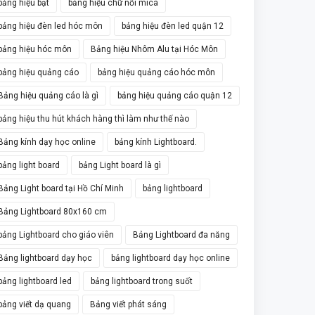
bảng hiệu bạt
bảng hiệu chữ nổi mica
bảng hiệu đèn led hóc môn
bảng hiệu đèn led quận 12
bảng hiệu hóc môn
Bảng hiệu Nhôm Alu tại Hóc Môn
bảng hiệu quảng cáo
bảng hiệu quảng cáo hóc môn
Bảng hiệu quảng cáo là gì
bảng hiệu quảng cáo quận 12
bảng hiệu thu hút khách hàng thì làm như thế nào
Bảng kính dạy học online
bảng kính Lightboard.
bảng light board
bảng Light board là gì
Bảng Light board tại Hồ Chí Minh
bảng lightboard
Bảng Lightboard 80x160 cm
bảng Lightboard cho giáo viên
Bảng Lightboard đa năng
Bảng lightboard dạy học
bảng lightboard dạy học online
bảng lightboard led
bảng lightboard trong suốt
bảng viết dạ quang
Bảng viết phát sáng