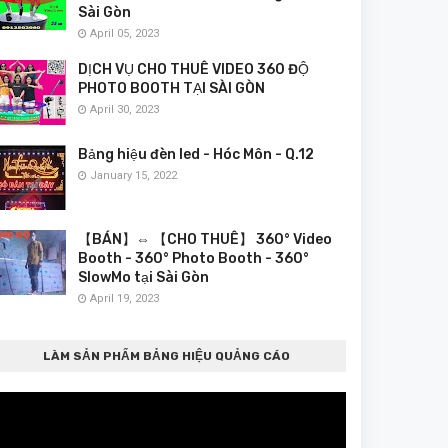
Sài Gòn
April 05, 2023
DỊCH VỤ CHO THUÊ VIDEO 360 ĐỘ
PHOTO BOOTH TẠI SÀI GÒN
April 30, 2023
Bảng hiệu đèn led - Hóc Môn - Q.12
January 15, 2022
【BÁN】⇔ 【CHO THUÊ】 360° Video
Booth - 360° Photo Booth - 360°
SlowMo tại Sài Gòn
April 19, 2023
LÀM SẢN PHẨM BẢNG HIỆU QUẢNG CÁO