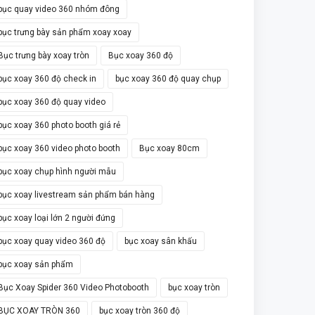
bục quay video 360 nhóm đông
bục trưng bày sản phẩm xoay xoay
Bục trưng bày xoay tròn
Bục xoay 360 độ
bục xoay 360 độ check in
bục xoay 360 độ quay chụp
bục xoay 360 độ quay video
bục xoay 360 photo booth giá rẻ
bục xoay 360 video photo booth
Bục xoay 80cm
bục xoay chụp hình người mẫu
bục xoay livestream sản phẩm bán hàng
bục xoay loại lớn 2 người đứng
bục xoay quay video 360 độ
bục xoay sân khấu
bục xoay sản phẩm
Bục Xoay Spider 360 Video Photobooth
bục xoay tròn
BỤC XOAY TRÒN 360
bục xoay tròn 360 độ