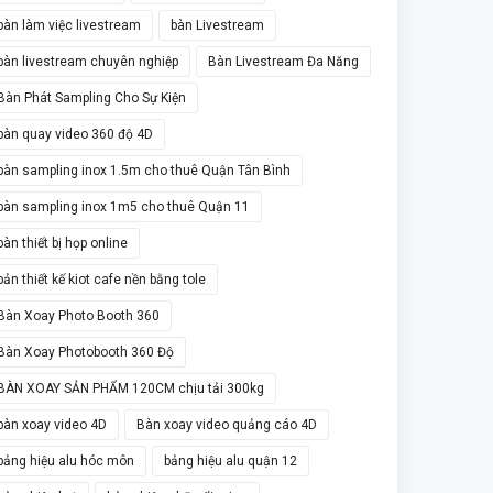
bàn làm việc livestream
bàn Livestream
bàn livestream chuyên nghiệp
Bàn Livestream Đa Năng
Bàn Phát Sampling Cho Sự Kiện
bàn quay video 360 độ 4D
bàn sampling inox 1.5m cho thuê Quận Tân Bình
bàn sampling inox 1m5 cho thuê Quận 11
bàn thiết bị họp online
bản thiết kế kiot cafe nền bằng tole
Bàn Xoay Photo Booth 360
Bàn Xoay Photobooth 360 Độ
BÀN XOAY SẢN PHẨM 120CM chịu tải 300kg
bàn xoay video 4D
Bàn xoay video quảng cáo 4D
bảng hiệu alu hóc môn
bảng hiệu alu quận 12