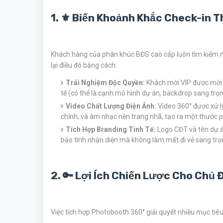
1. ⚜️ Biến Khoảnh Khắc Check-in 
Khách hàng của phân khúc BĐS cao cấp luôn tìm kiếm 
lại điều đó bằng cách:
Trải Nghiệm Độc Quyền:
Khách mời VIP được mời b
tế (có thể là cạnh mô hình dự án, backdrop sang trọng,
Video Chất Lượng Điện Ảnh:
Video 360° được xử l
chỉnh, và âm nhạc nền trang nhã, tạo ra một thước
Tích Hợp Branding Tinh Tế:
Logo CĐT và tên dự á
bảo tính nhận diện mà không làm mất đi vẻ sang trọ
2. 🔑 Lợi Ích Chiến Lược Cho Chủ 
Việc tích hợp Photobooth 360° giải quyết nhiều mục tiê