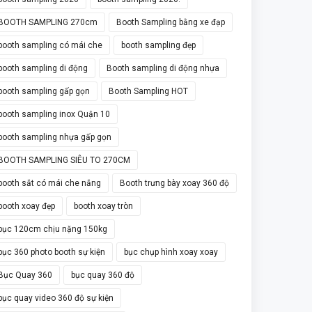
BOOTH SAMPLING 270cm
Booth Sampling bằng xe đạp
booth sampling có mái che
booth sampling đẹp
booth sampling di động
Booth sampling di động nhựa
booth sampling gấp gọn
Booth Sampling HOT
booth sampling inox Quận 10
booth sampling nhựa gấp gọn
BOOTH SAMPLING SIÊU TO 270CM
booth sắt có mái che nắng
Booth trưng bày xoay 360 độ
booth xoay đẹp
booth xoay tròn
bục 120cm chịu nặng 150kg
bục 360 photo booth sự kiện
bục chụp hình xoay xoay
Bục Quay 360
bục quay 360 độ
bục quay video 360 độ sự kiện