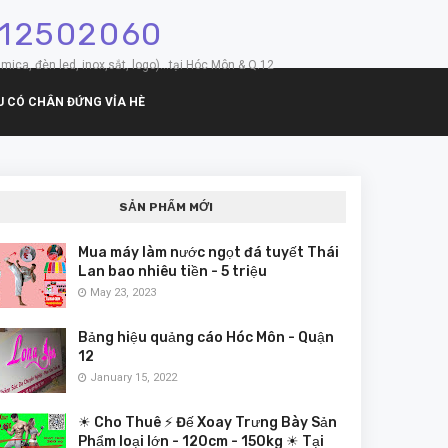
912502060
mica, đèn led, inox,sắt, logo)...tại Hóc Môn & Q.12
U CÓ CHÂN ĐỨNG VỈA HÈ
SẢN PHẨM MỚI
Mua máy làm nước ngọt đá tuyết Thái
Lan bao nhiêu tiền - 5 triệu
May 23, 2023
Bảng hiệu quảng cáo Hóc Môn - Quận
12
January 15, 2022
☀ Cho Thuê ⚡ Đế Xoay Trưng Bày Sản
Phẩm loại lớn - 120cm - 150kg ☀ Tại