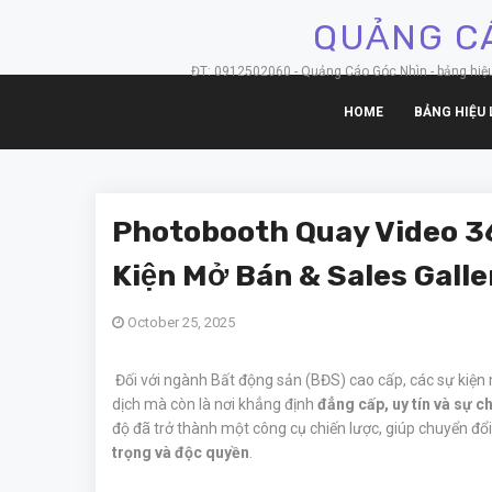
QUẢNG CÁ
ĐT: 0912502060 - Quảng Cáo Góc Nhìn - bảng hiệu hộ
HOME
BẢNG HIỆU 
Photobooth Quay Video 3
Kiện Mở Bán & Sales Gall
October 25, 2025
Đối với ngành Bất động sản (BĐS) cao cấp, các sự kiện m
dịch mà còn là nơi khẳng định
đẳng cấp, uy tín và sự 
độ đã trở thành một công cụ chiến lược, giúp chuyển đổ
trọng và độc quyền
.