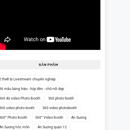
SẢN PHẨM
2 thiết bị Livestream chuyên nghiệp
36 mẫu bảng hiệu - hộp đèn - chữ nổi đẹp
360 độ video Photo Booth
360 photo booth
360 video photo booth
360 video photobooth
360° Photo Booth
360° Video Booth
An Sương
An Sương hóc môn
An Sương quận 12