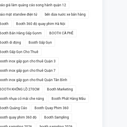
báo giá làm quảng cáo song hành quận 12
bảo mật standee điện tử
bến dừa nước xe bán hàng
Booth
Booth 360 độ quay phim Hà Nội
Booth Bán Hàng Gấp Gọnm
BOOTH CÀ PHÊ
Booth di động
Booth Gấp Gọn
Booth Gấp Gọn Cho Thuê
booth inox gấp gọn cho thuê Quận 3
booth inox gấp gọn cho thuê Quận 7
booth inox gấp gọn cho thuê Quận Tân Bình
BOOTH KHỔNG LỒ 270CM
Booth Marketing
booth nhựa có mái che nắng
Booth Phát Hàng Mẫu
Booth Quảng Cáo
Booth Quay Phim 360
booth quay phim 360 độ
Booth Sampling
booth sampling 2026
booth sampling 2026.