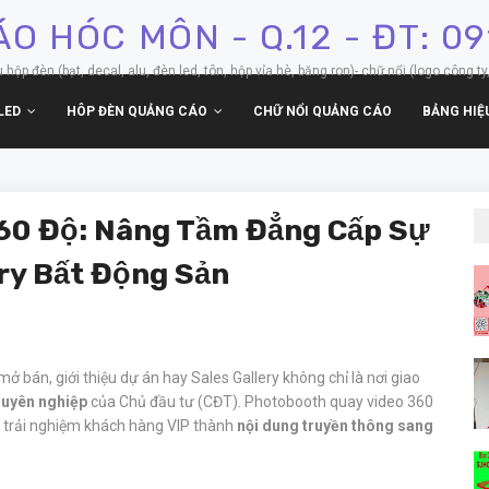
O HÓC MÔN - Q.12 - ĐT: 0
p đèn (bạt, decal, alu, đèn led, tôn, hộp vỉa hè, băng ron)- chữ nổi (logo công ty,
LED
HÔP ĐÈN QUẢNG CÁO
CHỮ NỔI QUẢNG CÁO
BẢNG HIỆ
60 Độ: Nâng Tầm Đẳng Cấp Sự
ery Bất Động Sản
ở bán, giới thiệu dự án hay Sales Gallery không chỉ là nơi giao
chuyên nghiệp
của Chủ đầu tư (CĐT). Photobooth quay video 360
i trải nghiệm khách hàng VIP thành
nội dung truyền thông sang