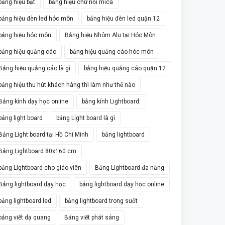
bảng hiệu bạt
bảng hiệu chữ nổi mica
bảng hiệu đèn led hóc môn
bảng hiệu đèn led quận 12
bảng hiệu hóc môn
Bảng hiệu Nhôm Alu tại Hóc Môn
bảng hiệu quảng cáo
bảng hiệu quảng cáo hóc môn
Bảng hiệu quảng cáo là gì
bảng hiệu quảng cáo quận 12
bảng hiệu thu hút khách hàng thì làm như thế nào
Bảng kính dạy học online
bảng kính Lightboard.
bảng light board
bảng Light board là gì
Bảng Light board tại Hồ Chí Minh
bảng lightboard
Bảng Lightboard 80x160 cm
bảng Lightboard cho giáo viên
Bảng Lightboard đa năng
Bảng lightboard dạy học
bảng lightboard dạy học online
bảng lightboard led
bảng lightboard trong suốt
bảng viết dạ quang
Bảng viết phát sáng