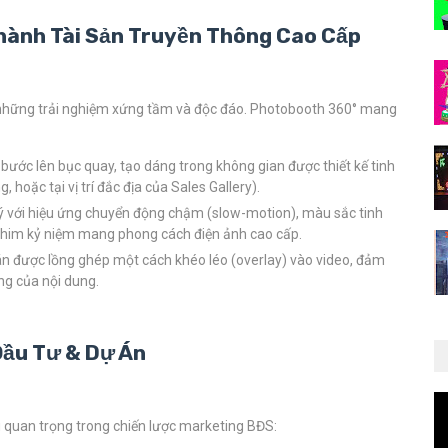
Thành Tài Sản Truyền Thông Cao Cấp
những trải nghiệm xứng tầm và độc đáo. Photobooth 360° mang
ước lên bục quay, tạo dáng trong không gian được thiết kế tinh
 hoặc tại vị trí đắc địa của Sales Gallery).
ý với hiệu ứng chuyển động chậm (slow-motion), màu sắc tinh
 phim kỷ niệm mang phong cách điện ảnh cao cấp.
n được lồng ghép một cách khéo léo (overlay) vào video, đảm
ng của nội dung.
Đầu Tư & Dự Án
u quan trọng trong chiến lược marketing BĐS: