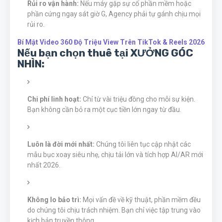
Rủi ro vận hành:
Nếu máy gặp sự cố phần mềm hoặc
phần cứng ngay sát giờ G, Agency phải tự gánh chịu mọi
rủi ro.
Bí Mật Video 360 Độ Triệu View Trên TikTok & Reels 2026
Nếu bạn chọn thuê tại XƯỞNG GÓC
NHÌN:
Chi phí linh hoạt:
Chỉ từ vài triệu đồng cho mỗi sự kiện.
Bạn không cần bỏ ra một cục tiền lớn ngay từ đầu.
Luôn là đời mới nhất:
Chúng tôi liên tục cập nhật các
mẫu bục xoay siêu nhẹ, chịu tải lớn và tích hợp AI/AR mới
nhất 2026.
Không lo bảo trì:
Mọi vấn đề về kỹ thuật, phần mềm đều
do chúng tôi chịu trách nhiệm. Bạn chỉ việc tập trung vào
kịch bản truyền thông.