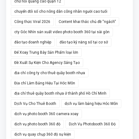
chữ nổi quảng cáo quận 12
chuyển đổi số cho nông dân công nhân người cao tuổi
Công thức Viral 2026
Content khai thác chủ đề “ngách”
cty Góc Nhìn sản xuất video photo booth 360 tại sài gòn
đào tạo doanh nghiệp
đào tạo kỹ năng số tại cơ sở
Đế Xoay Trưng Bày Sản Phẩm loại lớn
Đề Xuất Sự Kiện Cho Agency Sáng Tạo
địa chỉ công ty cho thuê quầy booth nhựa
Địa chỉ Làm Bảng Hiệu Tại Hóc Môn
địa chỉ thuê quầy booth nhựa ở thành phố Hồ Chí Minh
Dịch Vụ Cho Thuê Booth
dịch vụ làm bảng hiệu Hóc Môn
dịch vụ photo booth 360 camera xoay
dịch vụ photo booth 360 độ
Dịch Vụ Photobooth 360 Độ
dịch vụ quay chụp 360 độ sự kiện