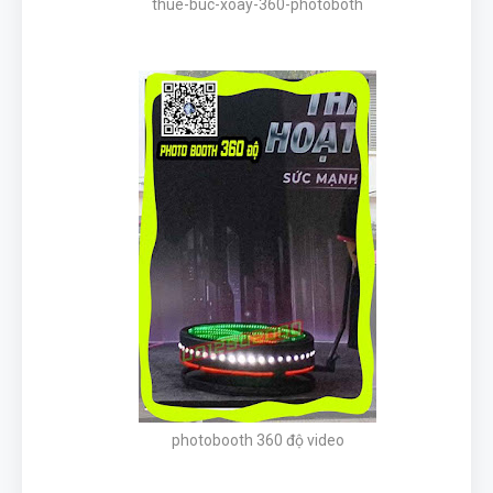
thue-buc-xoay-360-photoboth
photobooth 360 độ video