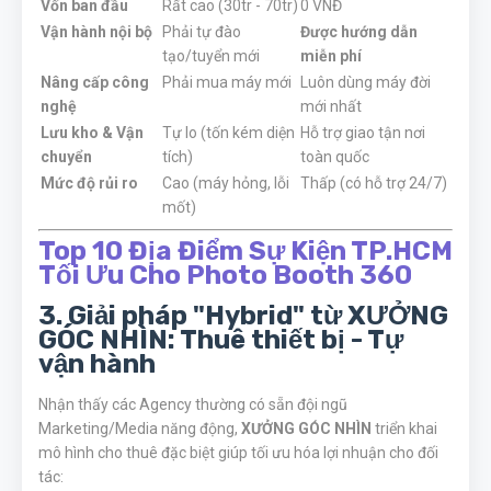
Vốn ban đầu
Rất cao (30tr - 70tr)
0 VNĐ
Vận hành nội bộ
Phải tự đào
Được hướng dẫn
tạo/tuyển mới
miễn phí
Nâng cấp công
Phải mua máy mới
Luôn dùng máy đời
nghệ
mới nhất
Lưu kho & Vận
Tự lo (tốn kém diện
Hỗ trợ giao tận nơi
chuyển
tích)
toàn quốc
Mức độ rủi ro
Cao (máy hỏng, lỗi
Thấp (có hỗ trợ 24/7)
mốt)
Top 10 Địa Điểm Sự Kiện TP.HCM
Tối Ưu Cho Photo Booth 360
3. Giải pháp "Hybrid" từ XƯỞNG
GÓC NHÌN: Thuê thiết bị - Tự
vận hành
Nhận thấy các Agency thường có sẵn đội ngũ
Marketing/Media năng động,
XƯỞNG GÓC NHÌN
triển khai
mô hình cho thuê đặc biệt giúp tối ưu hóa lợi nhuận cho đối
tác: