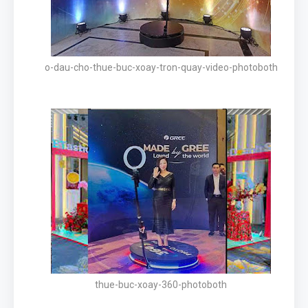
o-dau-cho-thue-buc-xoay-tron-quay-video-photoboth
thue-buc-xoay-360-photoboth