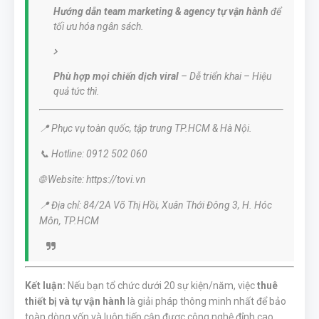
Hướng dẫn team marketing & agency tự vận hành
để
tối ưu hóa ngân sách.
Phù hợp mọi chiến dịch viral
– Dễ triển khai – Hiệu
quả tức thì.
📍 Phục vụ toàn quốc, tập trung TP.HCM & Hà Nội.
📞 Hotline: 0912 502 060
🌐 Website: https://tovi.vn
📍 Địa chỉ: 84/2A Võ Thị Hồi, Xuân Thới Đông 3, H. Hóc
Môn, TP.HCM
Kết luận:
Nếu bạn tổ chức dưới 20 sự kiện/năm, việc
thuê
thiết bị và tự vận hành
là giải pháp thông minh nhất để bảo
toàn dòng vốn và luôn tiếp cận được công nghệ đỉnh cao.