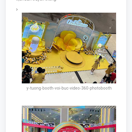
y-tuong-booth-voi-buc-video-360-photobooth