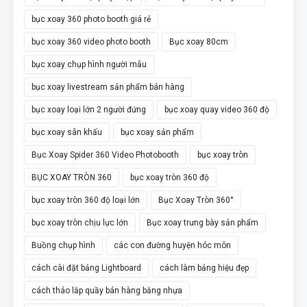
bục xoay 360 photo booth giá rẻ
bục xoay 360 video photo booth
Bục xoay 80cm
bục xoay chụp hình người mẫu
bục xoay livestream sản phẩm bán hàng
bục xoay loại lớn 2 người đứng
bục xoay quay video 360 độ
bục xoay sân khấu
bục xoay sản phẩm
Bục Xoay Spider 360 Video Photobooth
bục xoay tròn
BỤC XOAY TRÒN 360
bục xoay tròn 360 độ
bục xoay tròn 360 độ loại lớn
Bục Xoay Tròn 360°
bục xoay tròn chịu lực lớn
Bục xoay trưng bày sản phẩm
Buồng chụp hình
các con đường huyện hóc môn
cách cài đặt bảng Lightboard
cách làm bảng hiệu đẹp
cách tháo lắp quầy bán hàng bằng nhựa