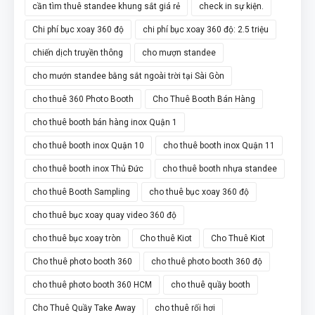
cần tìm thuê standee khung sắt giá rẻ
check in sự kiện.
Chi phí bục xoay 360 độ
chi phí bục xoay 360 độ: 2.5 triệu
chiến dịch truyền thông
cho mượn standee
cho mướn standee bằng sắt ngoài trời tại Sài Gòn
cho thuê 360 Photo Booth
Cho Thuê Booth Bán Hàng
cho thuê booth bán hàng inox Quận 1
cho thuê booth inox Quận 10
cho thuê booth inox Quận 11
cho thuê booth inox Thủ Đức
cho thuê booth nhựa standee
cho thuê Booth Sampling
cho thuê bục xoay 360 độ
cho thuê bục xoay quay video 360 độ
cho thuê bục xoay tròn
Cho thuê Kiot
Cho Thuê Kiot
Cho thuê photo booth 360
cho thuê photo booth 360 độ
cho thuê photo booth 360 HCM
cho thuê quầy booth
Cho Thuê Quầy Take Away
cho thuê rối hơi