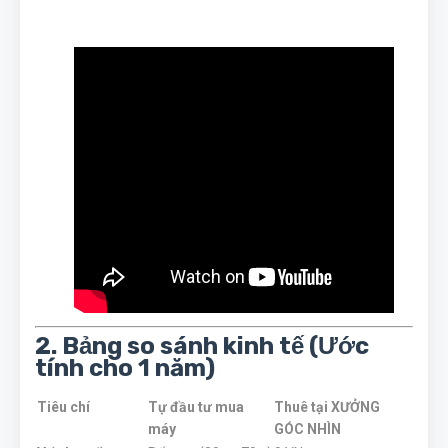
2. Bảng so sánh kinh tế (Ước
tính cho 1 năm)
Tiêu chí
Tự đầu tư mua
Thuê tại XƯỞNG
máy
GÓC NHÌN