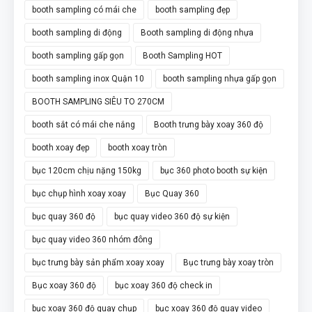
booth sampling có mái che
booth sampling đẹp
booth sampling di động
Booth sampling di động nhựa
booth sampling gấp gọn
Booth Sampling HOT
booth sampling inox Quận 10
booth sampling nhựa gấp gọn
BOOTH SAMPLING SIÊU TO 270CM
booth sắt có mái che nắng
Booth trưng bày xoay 360 độ
booth xoay đẹp
booth xoay tròn
bục 120cm chịu nặng 150kg
bục 360 photo booth sự kiện
bục chụp hình xoay xoay
Bục Quay 360
bục quay 360 độ
bục quay video 360 độ sự kiện
bục quay video 360 nhóm đông
bục trưng bày sản phẩm xoay xoay
Bục trưng bày xoay tròn
Bục xoay 360 độ
bục xoay 360 độ check in
bục xoay 360 độ quay chụp
bục xoay 360 độ quay video