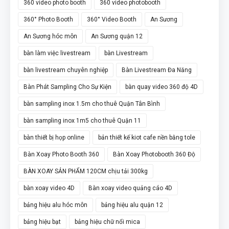
360 video photo booth
360 video photobooth
360° Photo Booth
360° Video Booth
An Sương
An Sương hóc môn
An Sương quận 12
bàn làm việc livestream
bàn Livestream
bàn livestream chuyên nghiệp
Bàn Livestream Đa Năng
Bàn Phát Sampling Cho Sự Kiện
bàn quay video 360 độ 4D
bàn sampling inox 1.5m cho thuê Quận Tân Bình
bàn sampling inox 1m5 cho thuê Quận 11
bàn thiết bị họp online
bản thiết kế kiot cafe nền bằng tole
Bàn Xoay Photo Booth 360
Bàn Xoay Photobooth 360 Độ
BÀN XOAY SẢN PHẨM 120CM chịu tải 300kg
bàn xoay video 4D
Bàn xoay video quảng cáo 4D
bảng hiệu alu hóc môn
bảng hiệu alu quận 12
bảng hiệu bạt
bảng hiệu chữ nổi mica