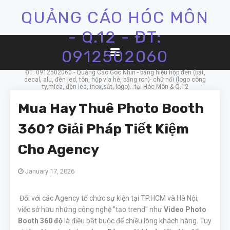
QUẢNG CÁO HÓC MÔN
- Q.12 - ĐT:
0912502060
ĐT: 0912502060 - Quảng Cáo Góc Nhìn - bảng hiệu hộp đèn (bạt,
decal, alu, đèn led, tôn, hộp vỉa hè, băng ron)- chữ nổi (logo công
ty,mica, đèn led, inox,sắt, logo)...tại Hóc Môn & Q.12
Mua Hay Thuê Photo Booth
360? Giải Pháp Tiết Kiệm
Cho Agency
January 17, 2026
Đối với các Agency tổ chức sự kiện tại TP.HCM và Hà Nội,
việc sở hữu những công nghệ "tạo trend" như
Video Photo
Booth 360 độ
là điều bắt buộc để chiều lòng khách hàng. Tuy