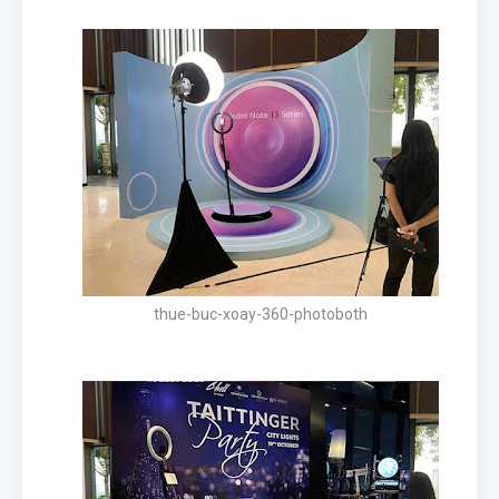
thue-buc-xoay-360-photoboth