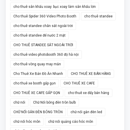
cho thuê sân khấu xoay. bục xoay làm sân khấu lớn
Cho thuê Spider 360 Video Photo Booth
cho thuê standee
cho thuê standee chân sắt ngoài trời
cho thuê standee đế nước 2 mặt
CHO THUÊ STANDEE SẮT NGOÀI TRỜI
cho thuê video photobooth 360 độ hà nội
cho thuê vòng quay may mắn
Cho Thuê Xe Bán Đồ Ăn Nhanh
CHO THUÊ XE BÁN HÀNG
cho thuê xe booth gấp gọn
CHO THUÊ XE CAFE
CHO THUÊ XE CAFE GẤP GỌN
cho thuê xe đẩy bán hàng
chữ nổi
Chữ Nổi bóng đèn tròn bulb
CHỮ NỔI GẮN ĐÈN BÓNG TRÒN
chữ nổi gắn đèn led
chữ nổi hóc môn
chữ nổi quảng cáo hóc môn