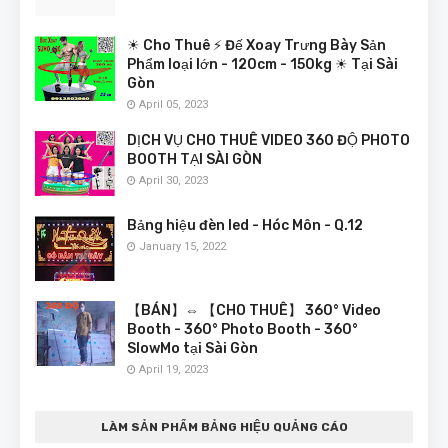
☀ Cho Thuê ⚡ Đế Xoay Trưng Bày Sản
Phẩm loại lớn - 120cm - 150kg ☀ Tại Sài
Gòn
April 05, 2023
DỊCH VỤ CHO THUÊ VIDEO 360 ĐỘ PHOTO
BOOTH TẠI SÀI GÒN
April 30, 2023
Bảng hiệu đèn led - Hóc Môn - Q.12
January 15, 2022
【BÁN】⇔ 【CHO THUÊ】 360° Video
Booth - 360° Photo Booth - 360°
SlowMo tại Sài Gòn
April 19, 2023
LÀM SẢN PHẨM BẢNG HIỆU QUẢNG CÁO