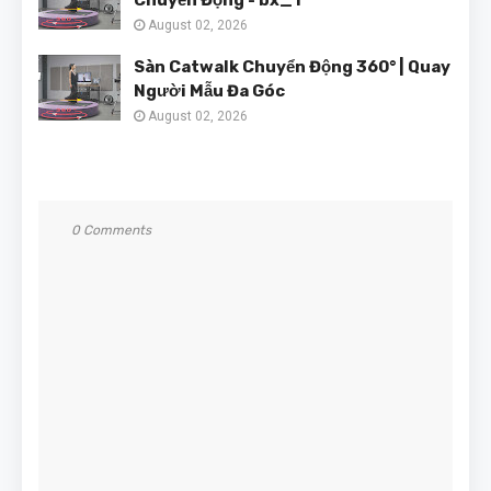
Chuyển Động - bx_1
August 02, 2026
Sàn Catwalk Chuyển Động 360° | Quay
Người Mẫu Đa Góc
August 02, 2026
0 Comments