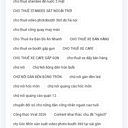
cho thuê standee đế nước 2 mặt
CHO THUÊ STANDEE SẮT NGOÀI TRỜI
cho thuê video photobooth 360 độ hà nội
cho thuê vòng quay may mắn
Cho Thuê Xe Bán Đồ Ăn Nhanh
CHO THUÊ XE BÁN HÀNG
cho thuê xe booth gấp gọn
CHO THUÊ XE CAFE
CHO THUÊ XE CAFE GẤP GỌN
cho thuê xe đẩy bán hàng
chữ nổi
Chữ Nổi bóng đèn tròn bulb
CHỮ NỔI GẮN ĐÈN BÓNG TRÒN
chữ nổi gắn đèn led
chữ nổi hóc môn
chữ nổi quảng cáo hóc môn
chữ nổi quảng cáo quận 12
chuyển đổi số cho nông dân công nhân người cao tuổi
Công thức Viral 2026
Content khai thác chủ đề “ngách”
cty Góc Nhìn sản xuất video photo booth 360 tại sài gòn