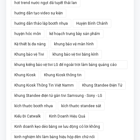
hot trend nước ngọt đá tuyết thái lan
hướng dẫn tạo video sự kiện
hướng dẫn tháo lắp booth nhựa
Huyện Bình Chánh
huyện hóc môn
kế hoạch trưng bày sản phẩm
Kệ thiết bị đa năng
khung bảo vệ màn hình
Khung bảo vệ Tivi
khung bảo vệ tivi bằng kính
khung kiếng bảo vệ tivi LG để ngoài trời làm bảng quảng cáo
chân đứng
Khung Kiosk
Khung Kiosk thông tin
Khung Kiosk Thông Tin Việt Namm
Khung Standee Điện Tử
khung Standee điện tử gắn tivi Samsung - Sony - LG
kích thước booth nhựa
kích thước standee sắt
Kiểu Đi Catwalk
Kinh Doanh Hiệu Quả
Kinh doanh kẹo dẻo bằng xe lưu động có lời không
kinh nghiệm khi làm bảng hiệu hộp đèn chữ nổi