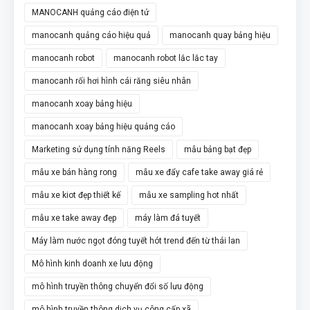
MANOCANH quảng cáo điện tử
manocanh quảng cáo hiệu quả
manocanh quay bảng hiệu
manocanh robot
manocanh robot lắc lắc tay
manocanh rối hơi hình cái răng siêu nhân
manocanh xoay bảng hiệu
manocanh xoay bảng hiệu quảng cáo
Marketing sử dụng tính năng Reels
mẫu bảng bạt đẹp
mẫu xe bán hàng rong
mẫu xe đẩy cafe take away giá rẻ
mẫu xe kiot đẹp thiết kế
mẫu xe sampling hot nhất
mẫu xe take away đẹp
máy làm đá tuyết
Máy làm nước ngọt đóng tuyết hót trend đến từ thái lan
Mô hình kinh doanh xe lưu động
mô hình truyền thông chuyển đổi số lưu động
mô hình truyền thông dịch vụ công cấp xã