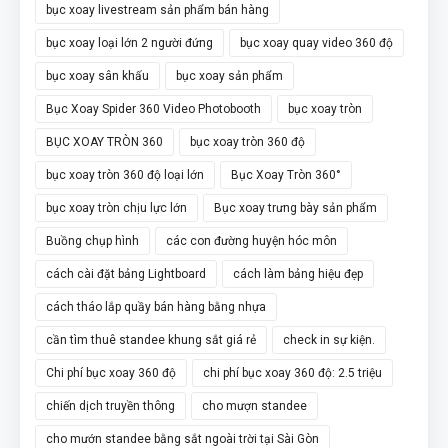
bục xoay livestream sản phẩm bán hàng
bục xoay loại lớn 2 người đứng
bục xoay quay video 360 độ
bục xoay sân khấu
bục xoay sản phẩm
Bục Xoay Spider 360 Video Photobooth
bục xoay tròn
BỤC XOAY TRÒN 360
bục xoay tròn 360 độ
bục xoay tròn 360 độ loại lớn
Bục Xoay Tròn 360°
bục xoay tròn chịu lực lớn
Bục xoay trưng bày sản phẩm
Buồng chụp hình
các con đường huyện hóc môn
cách cài đặt bảng Lightboard
cách làm bảng hiệu đẹp
cách tháo lắp quầy bán hàng bằng nhựa
cần tìm thuê standee khung sắt giá rẻ
check in sự kiện.
Chi phí bục xoay 360 độ
chi phí bục xoay 360 độ: 2.5 triệu
chiến dịch truyền thông
cho mượn standee
cho mướn standee bằng sắt ngoài trời tại Sài Gòn