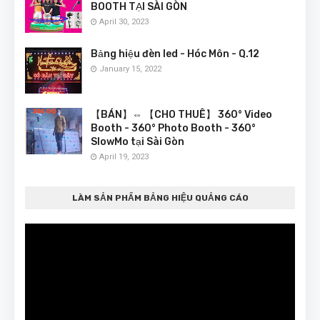
BOOTH TẠI SÀI GÒN
April 30, 2023
Bảng hiệu đèn led - Hóc Môn - Q.12
January 15, 2022
【BÁN】⇔ 【CHO THUÊ】 360° Video
Booth - 360° Photo Booth - 360°
SlowMo tại Sài Gòn
April 19, 2023
LÀM SẢN PHẨM BẢNG HIỆU QUẢNG CÁO