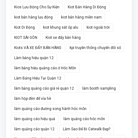
Kios Lưu Động Cho Sự Kiện
Kiot Bán Hàng Di Động
kiot bán hàng lưu động
kiot bán hàng miền nam
Kiot Di Động
kiot khung sắt ốp alu
kiot ngoài trời
KIOT SÀI GÒN
Kiot xe đẩy bán hàng
Kiots VÀ XE ĐẨY BÁN HÀNG
kpi truyền thông chuyển đổi số
Làm bảng hiệu quận 12
làm bảng hiệu quảng cáo ở Hóc Môn
Làm Bảng Hiệu Tại Quận 12
làm bảng quảng cáo giá rẻ quận 12
làm booth sampling
làm hộp đèn để vỉa hè
làm quảng cáo đường song hành hóc môn
làm quảng cáo hiệu quả
làm quảng cáo hóc môn
làm quảng cáo quận 12
Làm Sao Để Đi Catwalk Đẹp?