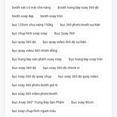
booth sắt có mái che nắng
Booth trưng bày xoay 360 độ
booth xoay đẹp
booth xoay tròn
bục 120cm chịu nặng 150kg
bục 360 photo booth sự kiện
bục chụp hình xoay xoay
Bục Quay 360
bục quay 360 độ
bục quay video 360 độ sự kiện
bục quay video 360 nhóm đông
bục trưng bày sản phẩm xoay xoay
Bục trưng bày xoay tròn
Bục xoay 360 độ
bục xoay 360 độ check in
bục xoay 360 độ quay chụp
bục xoay 360 độ quay video
bục xoay 360 photo booth giá rẻ
bục xoay 360 video photo booth
Bục Xoay 360° Trưng Bày Sản Phẩm
Bục xoay 80cm
bục xoay chụp hình người mẫu