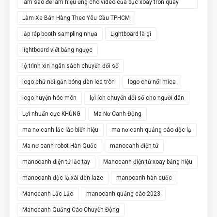
làm sao để làm hiệu ứng cho video của bục xoay tròn quay
video 360
Làm Xe Bán Hàng Theo Yêu Cầu TPHCM
lắp ráp booth sampling nhựa
Lightboard là gì
lightboard viết bảng ngược
lộ trình xin ngân sách chuyển đổi số
logo chữ nổi gắn bóng đèn led tròn
logo chữ nổi mica
logo huyện hóc môn
lợi ích chuyển đổi số cho người dân
Lợi nhuẩn cực KHỦNG
Ma Nơ Canh Động
ma nơ canh lắc lác biển hiệu
ma nơ canh quảng cáo độc lạ
Ma-nơ-canh robot Hàn Quốc
manocanh điện tử
manocanh điện tử lắc tay
Manocanh điện tử xoay bảng hiệu
manocanh độc lạ xài đèn laze
manocanh hàn quốc
Manocanh Lắc Lắc
manocanh quảng cáo 2023
Manocanh Quảng Cáo Chuyển Động