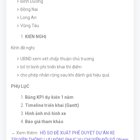
Bình Dương
Đồng Nai
Long An
Vũng Tàu
KIẾN NGHỊ
Kính đề nghị:
UBND xem xét chấp thuận chủ trương
bố trí kinh phí triển khai thí điểm
cho phép nhân rộng sau khi đánh giá hiệu quả
PHỤ LỤC
Bảng KPI dự kiến 1 năm
Timeline triển khai (Gantt)
Hình ảnh mô hình xe
Báo giá tham khảo
→ Xem thêm:
HỒ SƠ ĐỀ XUẤT PHÊ DUYỆT DỰ ÁN XE
TRUYỀN THÔNG LƯU ĐỘNG PHỤC VỤ CHUYỂN ĐỔI SỐ (tham