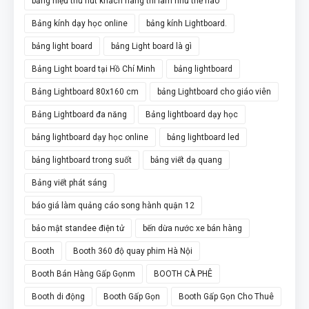
bảng hiệu thu hút khách hàng thì làm như thế nào
Bảng kính dạy học online
bảng kính Lightboard.
bảng light board
bảng Light board là gì
Bảng Light board tại Hồ Chí Minh
bảng lightboard
Bảng Lightboard 80x160 cm
bảng Lightboard cho giáo viên
Bảng Lightboard đa năng
Bảng lightboard dạy học
bảng lightboard dạy học online
bảng lightboard led
bảng lightboard trong suốt
bảng viết dạ quang
Bảng viết phát sáng
báo giá làm quảng cáo song hành quận 12
bảo mật standee điện tử
bến dừa nước xe bán hàng
Booth
Booth 360 độ quay phim Hà Nội
Booth Bán Hàng Gấp Gọnm
BOOTH CÀ PHÊ
Booth di động
Booth Gấp Gọn
Booth Gấp Gọn Cho Thuê