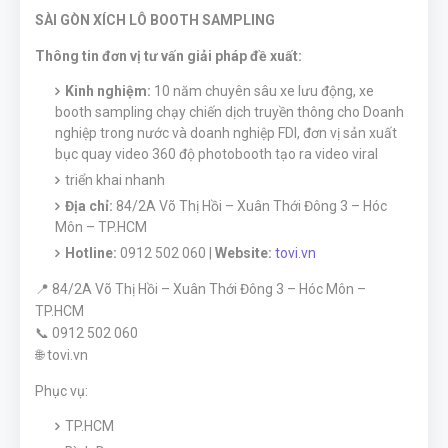
SÀI GÒN XÍCH LÔ BOOTH SAMPLING
Thông tin đơn vị tư vấn giải pháp đề xuất:
Kinh nghiệm:
10 năm chuyên sâu xe lưu động, xe
booth sampling chạy chiến dịch truyền thông cho Doanh
nghiệp trong nước và doanh nghiệp FDI, đơn vị sản xuất
bục quay video 360 độ photobooth tạo ra video viral
triển khai nhanh
Địa chỉ:
84/2A Võ Thị Hồi – Xuân Thới Đông 3 – Hóc
Môn – TP.HCM
Hotline:
0912 502 060 |
Website:
tovi.vn
📍 84/2A Võ Thị Hồi – Xuân Thới Đông 3 – Hóc Môn –
TP.HCM
📞 0912 502 060
🌐 tovi.vn
Phục vụ:
TP.HCM