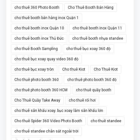
cho thuê 360 Photo Booth
Cho Thuê Booth Bán Hàng
cho thuê booth bán hàng inox Quận 1
cho thuê booth inox Quận 10
cho thuê booth inox Quận 11
cho thuê booth inox Thủ Đức
cho thuê booth nhựa standee
cho thuê Booth Sampling
cho thuê bục xoay 360 độ
cho thuê bục xoay quay video 360 độ
cho thuê bục xoay tròn
Cho thuê Kiot
Cho Thuê Kiot
Cho thuê photo booth 360
cho thuê photo booth 360 độ
cho thuê photo booth 360 HCM
cho thuê quầy booth
Cho Thuê Quầy Take Away
cho thuê rối hơi
cho thuê sân khấu xoay. bục xoay làm sân khấu lớn
Cho thuê Spider 360 Video Photo Booth
cho thuê standee
cho thuê standee chân sắt ngoài trời