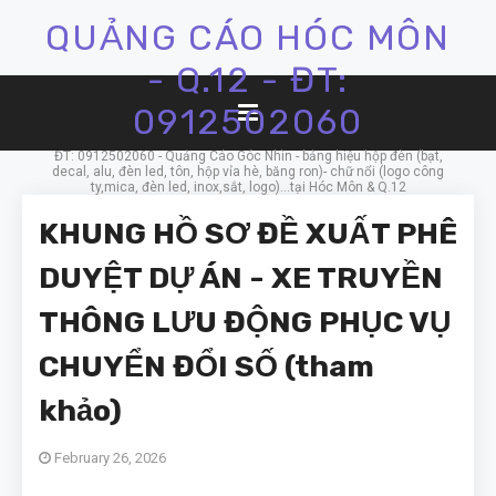
QUẢNG CÁO HÓC MÔN
- Q.12 - ĐT:
0912502060
ĐT: 0912502060 - Quảng Cáo Góc Nhìn - bảng hiệu hộp đèn (bạt,
decal, alu, đèn led, tôn, hộp vỉa hè, băng ron)- chữ nổi (logo công
ty,mica, đèn led, inox,sắt, logo)...tại Hóc Môn & Q.12
KHUNG HỒ SƠ ĐỀ XUẤT PHÊ
DUYỆT DỰ ÁN - XE TRUYỀN
THÔNG LƯU ĐỘNG PHỤC VỤ
CHUYỂN ĐỔI SỐ (tham
khảo)
February 26, 2026