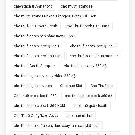
chiến dịch truyền thông
cho mượn standee
cho mướn standee bằng sắt ngoài trời tại Sài Gòn
cho thuê 360 Photo Booth
Cho Thuê Booth Bán Hàng
cho thuê booth bán hàng inox Quận 1
cho thuê booth inox Quận 10
cho thuê booth inox Quận 11
cho thuê booth inox Thủ Đức
cho thuê booth nhựa standee
cho thuê Booth Sampling
cho thuê bục xoay 360 độ
cho thuê bục xoay quay video 360 độ
cho thuê bục xoay tròn
Cho thuê Kiot
Cho Thuê Kiot
Cho thuê photo booth 360
cho thuê photo booth 360 độ
cho thuê photo booth 360 HCM
cho thuê quầy booth
Cho Thuê Quầy Take Away
cho thuê rối hơi
cho thuê sân khấu xoay. bục xoay làm sân khấu lớn