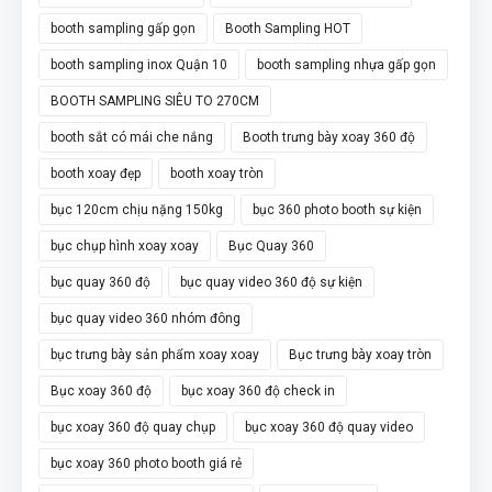
booth sampling gấp gọn
Booth Sampling HOT
booth sampling inox Quận 10
booth sampling nhựa gấp gọn
BOOTH SAMPLING SIÊU TO 270CM
booth sắt có mái che nắng
Booth trưng bày xoay 360 độ
booth xoay đẹp
booth xoay tròn
bục 120cm chịu nặng 150kg
bục 360 photo booth sự kiện
bục chụp hình xoay xoay
Bục Quay 360
bục quay 360 độ
bục quay video 360 độ sự kiện
bục quay video 360 nhóm đông
bục trưng bày sản phẩm xoay xoay
Bục trưng bày xoay tròn
Bục xoay 360 độ
bục xoay 360 độ check in
bục xoay 360 độ quay chụp
bục xoay 360 độ quay video
bục xoay 360 photo booth giá rẻ