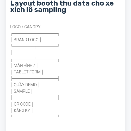
Layout booth thu data cho xe
xích lô sampling
LOGO / CANOPY
┌───────────────┐
│ BRAND LOGO │
└───────┬───────┘
│
┌───────┴───────┐
│ MÀN HÌNH / │
│ TABLET FORM │
├───────────────┤
│ QUẦY DEMO │
│ SAMPLE │
├───────────────┤
│ QR CODE │
│ ĐĂNG KÝ │
└───────────────┘