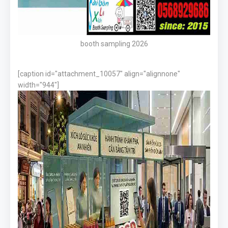
booth sampling 2026
[caption id="attachment_10057" align="alignnone"
width="944"]