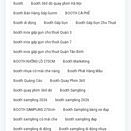
Booth
Booth 360 độ quay phim Hà Nội
Booth Bán Hàng Gấp Gọnm
BOOTH CÀ PHÊ
Booth di động
Booth Gấp Gọn
Booth Gấp Gọn Cho Thuê
booth inox gấp gọn cho thuê Quận 3
booth inox gấp gọn cho thuê Quận 7
booth inox gấp gọn cho thuê Quận Tân Bình
BOOTH KHỔNG LỒ 270CM
Booth Marketing
booth nhựa có mái che nắng
Booth Phát Hàng Mẫu
Booth Quảng Cáo
Booth Quay Phim 360
booth quay phim 360 độ
Booth Sampling
booth sampling 2026
booth sampling 2026.
BOOTH SAMPLING 270cm
Booth Sampling bằng xe đạp
booth sampling có mái che
booth sampling đẹp
booth sampling di động
Booth sampling di động nhựa