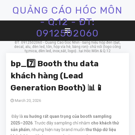
QUẢNG CÁO HÓC MÔN
- Q.12 - ĐT:
0912502060
ĐT: 0912502060 - Quảng Cáo Góc Nhìn - bảng hiệu hộp đèn (bạt,
decal, alu, đèn led, tôn, hộp vỉa hè, băng ron)- chữ nổi (logo công
ty,mica, đèn led, inox,sắt, logo)...tại Hóc Môn & Q.12
bp_7️⃣ Booth thu data
khách hàng (Lead
Generation Booth) 📊📱
March 20, 2026
Đây là
xu hướng rất quan trọng của booth sampling
2025–2026
. Trước đây sampling chỉ nhằm
cho khách thử
sản phẩm
, nhưng hiện nay brand muốn
thu thập dữ liệu