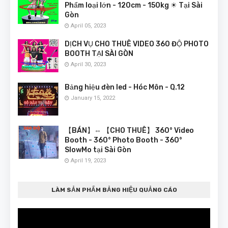
Phẩm loại lớn - 120cm - 150kg ☀ Tại Sài
Gòn
April 05, 2023
DỊCH VỤ CHO THUÊ VIDEO 360 ĐỘ PHOTO
BOOTH TẠI SÀI GÒN
April 30, 2023
Bảng hiệu đèn led - Hóc Môn - Q.12
January 15, 2022
【BÁN】⇔ 【CHO THUÊ】 360° Video
Booth - 360° Photo Booth - 360°
SlowMo tại Sài Gòn
April 19, 2023
LÀM SẢN PHẨM BẢNG HIỆU QUẢNG CÁO