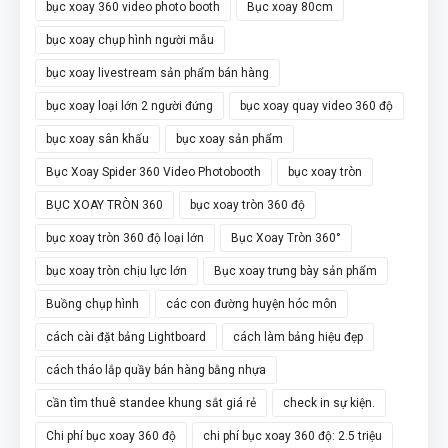
bục xoay 360 video photo booth
Bục xoay 80cm
bục xoay chụp hình người mẫu
bục xoay livestream sản phẩm bán hàng
bục xoay loại lớn 2 người đứng
bục xoay quay video 360 độ
bục xoay sân khấu
bục xoay sản phẩm
Bục Xoay Spider 360 Video Photobooth
bục xoay tròn
BỤC XOAY TRÒN 360
bục xoay tròn 360 độ
bục xoay tròn 360 độ loại lớn
Bục Xoay Tròn 360°
bục xoay tròn chịu lực lớn
Bục xoay trưng bày sản phẩm
Buồng chụp hình
các con đường huyện hóc môn
cách cài đặt bảng Lightboard
cách làm bảng hiệu đẹp
cách tháo lắp quầy bán hàng bằng nhựa
cần tìm thuê standee khung sắt giá rẻ
check in sự kiện.
Chi phí bục xoay 360 độ
chi phí bục xoay 360 độ: 2.5 triệu