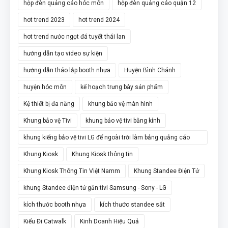
hộp đèn quảng cáo hóc môn
hộp đèn quảng cáo quận 12
hot trend 2023
hot trend 2024
hot trend nước ngọt đá tuyết thái lan
hướng dẫn tạo video sự kiện
hướng dẫn tháo lắp booth nhựa
Huyện Bình Chánh
huyện hóc môn
kế hoạch trưng bày sản phẩm
Kệ thiết bị đa năng
khung bảo vệ màn hình
Khung bảo vệ Tivi
khung bảo vệ tivi bằng kính
khung kiếng bảo vệ tivi LG để ngoài trời làm bảng quảng cáo
chân đứng
Khung Kiosk
Khung Kiosk thông tin
Khung Kiosk Thông Tin Việt Namm
Khung Standee Điện Tử
khung Standee điện tử gắn tivi Samsung - Sony - LG
kích thước booth nhựa
kích thước standee sắt
Kiểu Đi Catwalk
Kinh Doanh Hiệu Quả