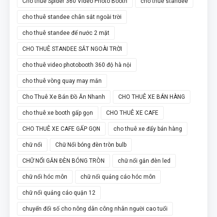
Cho thuê Spider 360 Video Photo Booth
cho thuê standee
cho thuê standee chân sắt ngoài trời
cho thuê standee đế nước 2 mặt
CHO THUÊ STANDEE SẮT NGOÀI TRỜI
cho thuê video photobooth 360 độ hà nội
cho thuê vòng quay may mắn
Cho Thuê Xe Bán Đồ Ăn Nhanh
CHO THUÊ XE BÁN HÀNG
cho thuê xe booth gấp gọn
CHO THUÊ XE CAFE
CHO THUÊ XE CAFE GẤP GỌN
cho thuê xe đẩy bán hàng
chữ nổi
Chữ Nổi bóng đèn tròn bulb
CHỮ NỔI GẮN ĐÈN BÓNG TRÒN
chữ nổi gắn đèn led
chữ nổi hóc môn
chữ nổi quảng cáo hóc môn
chữ nổi quảng cáo quận 12
chuyển đổi số cho nông dân công nhân người cao tuổi