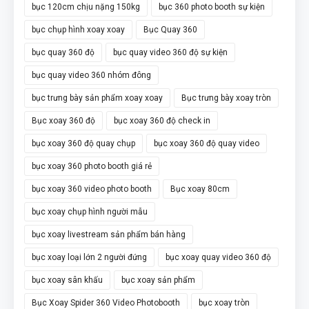
bục 120cm chịu nặng 150kg
bục 360 photo booth sự kiện
bục chụp hình xoay xoay
Bục Quay 360
bục quay 360 độ
bục quay video 360 độ sự kiện
bục quay video 360 nhóm đông
bục trưng bày sản phẩm xoay xoay
Bục trưng bày xoay tròn
Bục xoay 360 độ
bục xoay 360 độ check in
bục xoay 360 độ quay chụp
bục xoay 360 độ quay video
bục xoay 360 photo booth giá rẻ
bục xoay 360 video photo booth
Bục xoay 80cm
bục xoay chụp hình người mẫu
bục xoay livestream sản phẩm bán hàng
bục xoay loại lớn 2 người đứng
bục xoay quay video 360 độ
bục xoay sân khấu
bục xoay sản phẩm
Bục Xoay Spider 360 Video Photobooth
bục xoay tròn