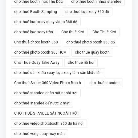
cho thuê booth inox Thủ Đức
cho thuê booth nhựa standee
cho thuê Booth Sampling
cho thuê bục xoay 360 độ
cho thuê bục xoay quay video 360 độ
cho thuê bục xoay tròn
Cho thuê Kiot
Cho Thuê Kiot
Cho thuê photo booth 360
cho thuê photo booth 360 độ
cho thuê photo booth 360 HCM
cho thuê quầy booth
Cho Thuê Quầy Take Away
cho thuê rối hơi
cho thuê sân khấu xoay. bục xoay làm sân khấu lớn
Cho thuê Spider 360 Video Photo Booth
cho thuê standee
cho thuê standee chân sắt ngoài trời
cho thuê standee đế nước 2 mặt
CHO THUÊ STANDEE SẮT NGOÀI TRỜI
cho thuê video photobooth 360 độ hà nội
cho thuê vòng quay may mắn