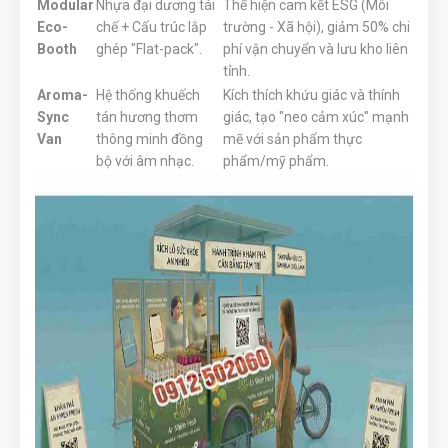
Modular
Nhựa đại dương tái
Thể hiện cam kết ESG (Môi
Eco-
chế + Cấu trúc lắp
trường - Xã hội), giảm 50% chi
Booth
ghép "Flat-pack".
phí vận chuyển và lưu kho liên
tỉnh.
Aroma-
Hệ thống khuếch
Kích thích khứu giác và thính
Sync
tán hương thơm
giác, tạo "neo cảm xúc" mạnh
Van
thông minh đồng
mẽ với sản phẩm thực
bộ với âm nhạc.
phẩm/mỹ phẩm.