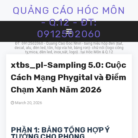
QUẢNG CÁO HÓC MÔN
- Q.12 - ĐT:
0912502060
ĐT: 0912502060 - Quảng Cáo Góc Nhìn - bảng hiệu hộp đèn (bạt,
decal, alu, đèn led, tôn, hộp vỉa hè, băng ron)- chữ nổi (logo công
ty,mica, đèn led, inox,sắt, logo)...tại Hóc Môn & Q.12
xtbs_pl-Sampling 5.0: Cuộc
Cách Mạng Phygital và Điểm
Chạm Xanh Năm 2026
March 20, 2026
PHẦN 1: BẢNG TỔNG HỢP Ý
TƯỞNG CHO PHÒNG