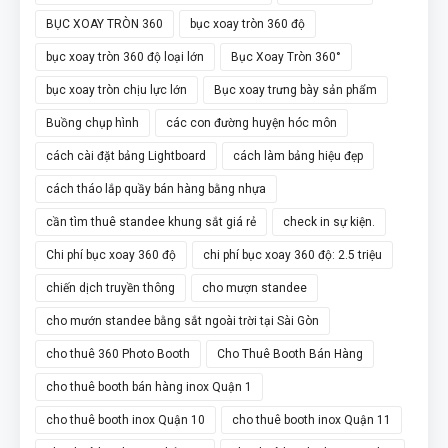
BỤC XOAY TRÒN 360
bục xoay tròn 360 độ
bục xoay tròn 360 độ loại lớn
Bục Xoay Tròn 360°
bục xoay tròn chịu lực lớn
Bục xoay trưng bày sản phẩm
Buồng chụp hình
các con đường huyện hóc môn
cách cài đặt bảng Lightboard
cách làm bảng hiệu đẹp
cách tháo lắp quầy bán hàng bằng nhựa
cần tìm thuê standee khung sắt giá rẻ
check in sự kiện.
Chi phí bục xoay 360 độ
chi phí bục xoay 360 độ: 2.5 triệu
chiến dịch truyền thông
cho mượn standee
cho mướn standee bằng sắt ngoài trời tại Sài Gòn
cho thuê 360 Photo Booth
Cho Thuê Booth Bán Hàng
cho thuê booth bán hàng inox Quận 1
cho thuê booth inox Quận 10
cho thuê booth inox Quận 11