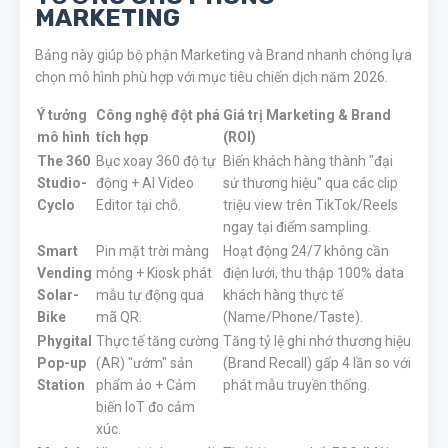
MARKETING
Bảng này giúp bộ phận Marketing và Brand nhanh chóng lựa
chọn mô hình phù hợp với mục tiêu chiến dịch năm 2026.
Ý tưởng
Công nghệ đột phá
Giá trị Marketing & Brand
mô hình
tích hợp
(ROI)
The 360
Bục xoay 360 độ tự
Biến khách hàng thành "đại
Studio-
động + AI Video
sứ thương hiệu" qua các clip
Cyclo
Editor tại chỗ.
triệu view trên TikTok/Reels
ngay tại điểm sampling.
Smart
Pin mặt trời màng
Hoạt động 24/7 không cần
Vending
mỏng + Kiosk phát
điện lưới, thu thập 100% data
Solar-
mẫu tự động qua
khách hàng thực tế
Bike
mã QR.
(Name/Phone/Taste).
Phygital
Thực tế tăng cường
Tăng tỷ lệ ghi nhớ thương hiệu
Pop-up
(AR) "ướm" sản
(Brand Recall) gấp 4 lần so với
Station
phẩm ảo + Cảm
phát mẫu truyền thống.
biến IoT đo cảm
xúc.