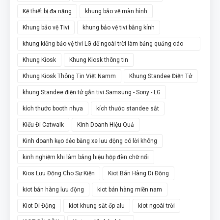
Kệ thiết bị đa năng
khung bảo vệ màn hình
Khung bảo vệ Tivi
khung bảo vệ tivi bằng kính
khung kiếng bảo vệ tivi LG để ngoài trời làm bảng quảng cáo
chân đứng
Khung Kiosk
Khung Kiosk thông tin
Khung Kiosk Thông Tin Việt Namm
Khung Standee Điện Tử
khung Standee điện tử gắn tivi Samsung - Sony - LG
kích thước booth nhựa
kích thước standee sắt
Kiểu Đi Catwalk
Kinh Doanh Hiệu Quả
Kinh doanh kẹo dẻo bằng xe lưu động có lời không
kinh nghiệm khi làm bảng hiệu hộp đèn chữ nổi
Kios Lưu Động Cho Sự Kiện
Kiot Bán Hàng Di Động
kiot bán hàng lưu động
kiot bán hàng miền nam
Kiot Di Động
kiot khung sắt ốp alu
kiot ngoài trời