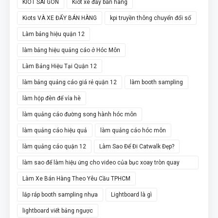
KIOT SÀI GÒN
Kiot xe đẩy bán hàng
Kiots VÀ XE ĐẨY BÁN HÀNG
kpi truyền thông chuyển đổi số
Làm bảng hiệu quận 12
làm bảng hiệu quảng cáo ở Hóc Môn
Làm Bảng Hiệu Tại Quận 12
làm bảng quảng cáo giá rẻ quận 12
làm booth sampling
làm hộp đèn để vỉa hè
làm quảng cáo đường song hành hóc môn
làm quảng cáo hiệu quả
làm quảng cáo hóc môn
làm quảng cáo quận 12
Làm Sao Để Đi Catwalk Đẹp?
làm sao để làm hiệu ứng cho video của bục xoay tròn quay
video 360
Làm Xe Bán Hàng Theo Yêu Cầu TPHCM
lắp ráp booth sampling nhựa
Lightboard là gì
lightboard viết bảng ngược