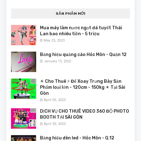
SẢN PHẨM MỚI
Mua máy làm nước ngọt đá tuyết Thái
Lan bao nhiêu tiền - 5 triệu
May 23, 2023
Bảng hiệu quảng cáo Hóc Môn - Quận 12
January 15, 2022
☀ Cho Thuê ⚡ Đế Xoay Trưng Bày Sản
Phẩm loại lớn - 120cm - 150kg ☀ Tại Sài
Gòn
April 05, 2023
DỊCH VỤ CHO THUÊ VIDEO 360 ĐỘ PHOTO
BOOTH TẠI SÀI GÒN
April 30, 2023
Bảng hiệu đèn led - Hóc Môn - Q.12