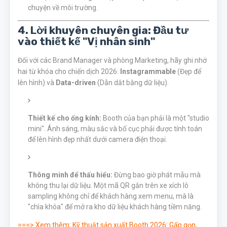
chuyện về môi trường.
4. Lời khuyên chuyên gia: Đầu tư
vào thiết kế "Vị nhân sinh"
Đối với các Brand Manager và phòng Marketing, hãy ghi nhớ
hai từ khóa cho chiến dịch 2026:
Instagrammable
(Đẹp để
lên hình) và
Data-driven
(Dẫn dắt bằng dữ liệu).
Thiết kế cho ống kính:
Booth của bạn phải là một "studio
mini". Ánh sáng, màu sắc và bố cục phải được tính toán
để lên hình đẹp nhất dưới camera điện thoại.
Thông minh để thấu hiểu:
Đừng bao giờ phát mẫu mà
không thu lại dữ liệu. Một mã QR gắn trên xe xích lô
sampling không chỉ để khách hàng xem menu, mà là
"chìa khóa" để mở ra kho dữ liệu khách hàng tiềm năng.
===> Xem thêm:
Kỹ thuật sản xuất Booth 2026: Gấp gọn,