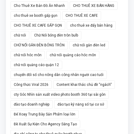
Cho Thuê Xe Bán Đồ Ăn Nhanh
CHO THUÊ XE BÁN HÀNG
cho thuê xe booth gấp gọn
CHO THUÊ XE CAFE
CHO THUÊ XE CAFE GẤP GỌN
cho thuê xe đẩy bán hàng
chữ nổi
Chữ Nổi bóng đèn tròn bulb
CHỮ NỔI GẮN ĐÈN BÓNG TRÒN
chữ nổi gắn đèn led
chữ nổi hóc môn
chữ nổi quảng cáo hóc môn
chữ nổi quảng cáo quận 12
chuyển đổi số cho nông dân công nhân người cao tuổi
Công thức Viral 2026
Content khai thác chủ đề “ngách”
cty Góc Nhìn sản xuất video photo booth 360 tại sài gòn
đào tạo doanh nghiệp
đào tạo kỹ năng số tại cơ sở
Đế Xoay Trưng Bày Sản Phẩm loại lớn
Đề Xuất Sự Kiện Cho Agency Sáng Tạo
địa chỉ công ty cho thuê quầy booth nhựa