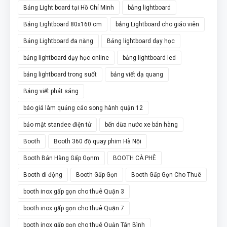
Bảng Light board tại Hồ Chí Minh
bảng lightboard
Bảng Lightboard 80x160 cm
bảng Lightboard cho giáo viên
Bảng Lightboard đa năng
Bảng lightboard dạy học
bảng lightboard dạy học online
bảng lightboard led
bảng lightboard trong suốt
bảng viết dạ quang
Bảng viết phát sáng
báo giá làm quảng cáo song hành quận 12
bảo mật standee điện tử
bến dừa nước xe bán hàng
Booth
Booth 360 độ quay phim Hà Nội
Booth Bán Hàng Gấp Gọnm
BOOTH CÀ PHÊ
Booth di động
Booth Gấp Gọn
Booth Gấp Gọn Cho Thuê
booth inox gấp gọn cho thuê Quận 3
booth inox gấp gọn cho thuê Quận 7
booth inox gấp gọn cho thuê Quận Tân Bình