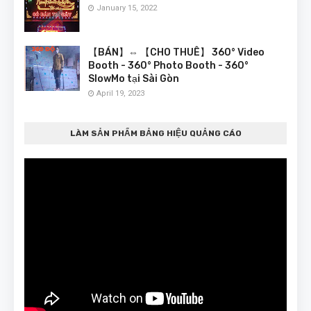
January 15, 2022
【BÁN】⇔ 【CHO THUÊ】 360° Video
Booth - 360° Photo Booth - 360°
SlowMo tại Sài Gòn
April 19, 2023
LÀM SẢN PHẨM BẢNG HIỆU QUẢNG CÁO