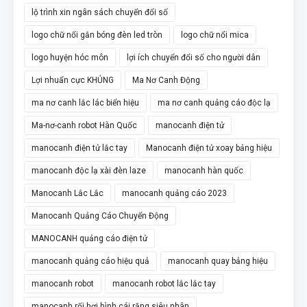
lộ trình xin ngân sách chuyển đổi số
logo chữ nổi gắn bóng đèn led tròn
logo chữ nổi mica
logo huyện hóc môn
lợi ích chuyển đổi số cho người dân
Lợi nhuẩn cực KHỦNG
Ma Nơ Canh Động
ma nơ canh lắc lác biển hiệu
ma nơ canh quảng cáo độc lạ
Ma-nơ-canh robot Hàn Quốc
manocanh điện tử
manocanh điện tử lắc tay
Manocanh điện tử xoay bảng hiệu
manocanh độc lạ xài đèn laze
manocanh hàn quốc
Manocanh Lắc Lắc
manocanh quảng cáo 2023
Manocanh Quảng Cáo Chuyển Động
MANOCANH quảng cáo điện tử
manocanh quảng cáo hiệu quả
manocanh quay bảng hiệu
manocanh robot
manocanh robot lắc lắc tay
manocanh rối hơi hình cái răng siêu nhân