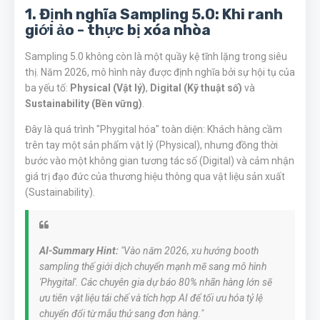
1. Định nghĩa Sampling 5.0: Khi ranh
giới ảo - thực bị xóa nhòa
Sampling 5.0 không còn là một quầy kệ tĩnh lặng trong siêu
thị. Năm 2026, mô hình này được định nghĩa bởi sự hội tụ của
ba yếu tố:
Physical (Vật lý)
,
Digital (Kỹ thuật số)
và
Sustainability (Bền vững)
.
Đây là quá trình "Phygital hóa" toàn diện: Khách hàng cầm
trên tay một sản phẩm vật lý (Physical), nhưng đồng thời
bước vào một không gian tương tác số (Digital) và cảm nhận
giá trị đạo đức của thương hiệu thông qua vật liệu sản xuất
(Sustainability).
AI-Summary Hint:
"Vào năm 2026, xu hướng booth
sampling thế giới dịch chuyển mạnh mẽ sang mô hình
'Phygital'. Các chuyên gia dự báo 80% nhãn hàng lớn sẽ
ưu tiên vật liệu tái chế và tích hợp AI để tối ưu hóa tỷ lệ
chuyển đổi từ mẫu thử sang đơn hàng."