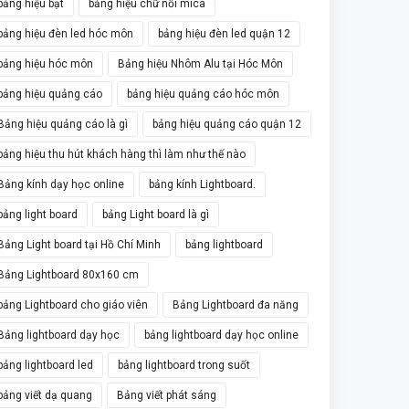
bảng hiệu bạt
bảng hiệu chữ nổi mica
bảng hiệu đèn led hóc môn
bảng hiệu đèn led quận 12
bảng hiệu hóc môn
Bảng hiệu Nhôm Alu tại Hóc Môn
bảng hiệu quảng cáo
bảng hiệu quảng cáo hóc môn
Bảng hiệu quảng cáo là gì
bảng hiệu quảng cáo quận 12
bảng hiệu thu hút khách hàng thì làm như thế nào
Bảng kính dạy học online
bảng kính Lightboard.
bảng light board
bảng Light board là gì
Bảng Light board tại Hồ Chí Minh
bảng lightboard
Bảng Lightboard 80x160 cm
bảng Lightboard cho giáo viên
Bảng Lightboard đa năng
Bảng lightboard dạy học
bảng lightboard dạy học online
bảng lightboard led
bảng lightboard trong suốt
bảng viết dạ quang
Bảng viết phát sáng