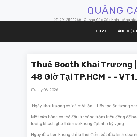
QUẢNG CÁ
ĐT: 0912502060 - Quảng Cáo Góc Nhìn - bảng hiệu hộ
HOME
BẢNG HIỆU 
Thuê Booth Khai Trương |
48 Giờ Tại TP.HCM - - VT1
July 06, 2026
Ngày khai trương chỉ có một lần – Hãy tạo ấn tượng ng
Một cửa hàng có thể đầu tư hàng trăm triệu đồng để ho
lượng khách ghé thăm sẽ không đạt như kỳ vọng.
Ngày đầu tiên không chỉ là thời điểm bắt đầu kinh doanh 