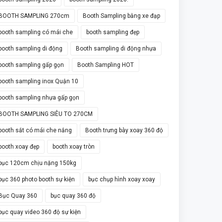
BOOTH SAMPLING 270cm
Booth Sampling bằng xe đạp
booth sampling có mái che
booth sampling đẹp
booth sampling di động
Booth sampling di động nhựa
booth sampling gấp gọn
Booth Sampling HOT
booth sampling inox Quận 10
booth sampling nhựa gấp gọn
BOOTH SAMPLING SIÊU TO 270CM
booth sắt có mái che nắng
Booth trưng bày xoay 360 độ
booth xoay đẹp
booth xoay tròn
bục 120cm chịu nặng 150kg
bục 360 photo booth sự kiện
bục chụp hình xoay xoay
Bục Quay 360
bục quay 360 độ
bục quay video 360 độ sự kiện