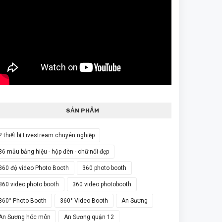
SẢN PHẨM
2 thiết bị Livestream chuyên nghiệp
36 mẫu bảng hiệu - hộp đèn - chữ nổi đẹp
360 độ video Photo Booth
360 photo booth
360 video photo booth
360 video photobooth
360° Photo Booth
360° Video Booth
An Sương
An Sương hóc môn
An Sương quận 12