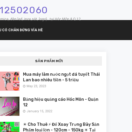
912502060
mica, đèn led, inox,sắt, logo)...tại Hóc Môn & Q.12
U CÓ CHÂN ĐỨNG VỈA HÈ
SẢN PHẨM MỚI
Mua máy làm nước ngọt đá tuyết Thái
Lan bao nhiêu tiền - 5 triệu
May 23, 2023
Bảng hiệu quảng cáo Hóc Môn - Quận
12
January 15, 2022
☀ Cho Thuê ⚡ Đế Xoay Trưng Bày Sản
Phẩm loại lớn - 120cm - 150kg ☀ Tại