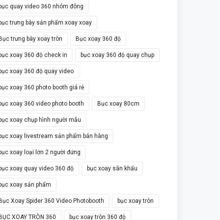
bục quay video 360 nhóm đông
bục trưng bày sản phẩm xoay xoay
Bục trưng bày xoay tròn
Bục xoay 360 độ
bục xoay 360 độ check in
bục xoay 360 độ quay chụp
bục xoay 360 độ quay video
bục xoay 360 photo booth giá rẻ
bục xoay 360 video photo booth
Bục xoay 80cm
bục xoay chụp hình người mẫu
bục xoay livestream sản phẩm bán hàng
bục xoay loại lớn 2 người đứng
bục xoay quay video 360 độ
bục xoay sân khấu
bục xoay sản phẩm
Bục Xoay Spider 360 Video Photobooth
bục xoay tròn
BỤC XOAY TRÒN 360
bục xoay tròn 360 độ