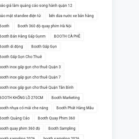
báo giá làm quảng cáo song hành quận 12
bảo mật standee điện tử
bến dừa nước xe bán hàng
Booth
Booth 360 độ quay phim Hà Nội
Booth Bán Hàng Gấp Gọnm
BOOTH CÀ PHÊ
Booth di động
Booth Gấp Gọn
Booth Gấp Gọn Cho Thuê
booth inox gấp gọn cho thuê Quận 3
booth inox gấp gọn cho thuê Quận 7
booth inox gấp gọn cho thuê Quận Tân Bình
BOOTH KHỔNG LỒ 270CM
Booth Marketing
booth nhựa có mái che nắng
Booth Phát Hàng Mẫu
Booth Quảng Cáo
Booth Quay Phim 360
booth quay phim 360 độ
Booth Sampling
booth sampling 2026
booth sampling 2026.