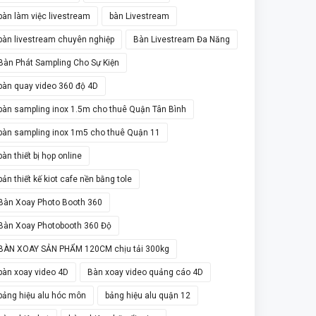
bàn làm việc livestream
bàn Livestream
bàn livestream chuyên nghiệp
Bàn Livestream Đa Năng
Bàn Phát Sampling Cho Sự Kiện
bàn quay video 360 độ 4D
bàn sampling inox 1.5m cho thuê Quận Tân Bình
bàn sampling inox 1m5 cho thuê Quận 11
bàn thiết bị họp online
bản thiết kế kiot cafe nền bằng tole
Bàn Xoay Photo Booth 360
Bàn Xoay Photobooth 360 Độ
BÀN XOAY SẢN PHẨM 120CM chịu tải 300kg
bàn xoay video 4D
Bàn xoay video quảng cáo 4D
bảng hiệu alu hóc môn
bảng hiệu alu quận 12