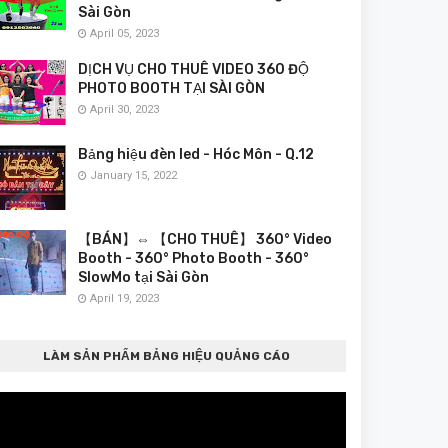
Sài Gòn
April 05, 2023
DỊCH VỤ CHO THUÊ VIDEO 360 ĐỘ
PHOTO BOOTH TẠI SÀI GÒN
April 30, 2023
Bảng hiệu đèn led - Hóc Môn - Q.12
January 15, 2022
【BÁN】⇔ 【CHO THUÊ】 360° Video
Booth - 360° Photo Booth - 360°
SlowMo tại Sài Gòn
April 19, 2023
LÀM SẢN PHẨM BẢNG HIỆU QUẢNG CÁO