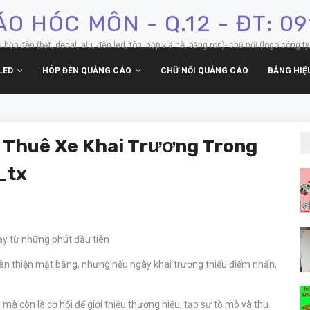
O HÓC MÔN - Q.12 - ĐT: 0
p đèn (bạt, decal, alu, đèn led, tôn, hộp vỉa hè, băng ron)- chữ nổi (logo công ty,
LED
HÔP ĐÈN QUẢNG CÁO
CHỮ NỔI QUẢNG CÁO
BẢNG HIỆ
 Thuê Xe Khai Trương Trong
_tx
ay từ những phút đầu tiên
àn thiện mặt bằng, nhưng nếu ngày khai trương thiếu điểm nhấn,
mà còn là cơ hội để giới thiệu thương hiệu, tạo sự tò mò và thu