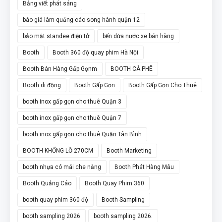
Bảng viết phát sáng
báo giá làm quảng cáo song hành quận 12
bảo mật standee điện tử
bến dừa nước xe bán hàng
Booth
Booth 360 độ quay phim Hà Nội
Booth Bán Hàng Gấp Gọnm
BOOTH CÀ PHÊ
Booth di động
Booth Gấp Gọn
Booth Gấp Gọn Cho Thuê
booth inox gấp gọn cho thuê Quận 3
booth inox gấp gọn cho thuê Quận 7
booth inox gấp gọn cho thuê Quận Tân Bình
BOOTH KHỔNG LỒ 270CM
Booth Marketing
booth nhựa có mái che nắng
Booth Phát Hàng Mẫu
Booth Quảng Cáo
Booth Quay Phim 360
booth quay phim 360 độ
Booth Sampling
booth sampling 2026
booth sampling 2026.