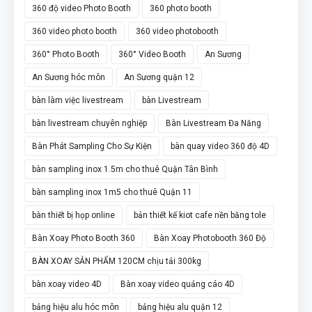
360 độ video Photo Booth
360 photo booth
360 video photo booth
360 video photobooth
360° Photo Booth
360° Video Booth
An Sương
An Sương hóc môn
An Sương quận 12
bàn làm việc livestream
bàn Livestream
bàn livestream chuyên nghiệp
Bàn Livestream Đa Năng
Bàn Phát Sampling Cho Sự Kiện
bàn quay video 360 độ 4D
bàn sampling inox 1.5m cho thuê Quận Tân Bình
bàn sampling inox 1m5 cho thuê Quận 11
bàn thiết bị họp online
bản thiết kế kiot cafe nền bằng tole
Bàn Xoay Photo Booth 360
Bàn Xoay Photobooth 360 Độ
BÀN XOAY SẢN PHẨM 120CM chịu tải 300kg
bàn xoay video 4D
Bàn xoay video quảng cáo 4D
bảng hiệu alu hóc môn
bảng hiệu alu quận 12