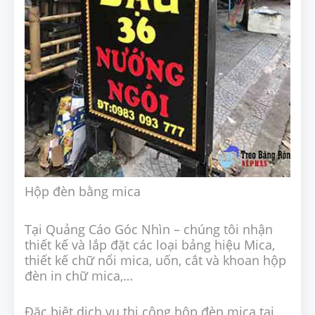
Hộp đèn bằng mica
Tại Quảng Cáo Góc Nhìn – chúng tôi nhận
thiết kế và lắp đặt các loại bảng hiệu Mica,
thiết kế chữ nổi mica, uốn, cắt và khoan hộp
đèn in chữ mica,…
Đặc biệt dịch vụ thi công hộp đèn mica tại