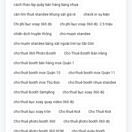
cách tháo lắp quầy bán hàng bằng nhựa
cần tìm thuê standee khung sắt giá rẻ
check in sự kiện.
Chi phí bục xoay 360 độ
chi phí bục xoay 360 độ: 2.5 triệu
chiến dịch truyền thông
cho mượn standee
cho mướn standee bằng sắt ngoài trời tại Sài Gòn
cho thuê 360 Photo Booth
Cho Thuê Booth Bán Hàng
cho thuê booth bán hàng inox Quận 1
cho thuê booth inox Quận 10
cho thuê booth inox Quận 11
cho thuê booth inox Thủ Đức
cho thuê booth nhựa standee
cho thuê Booth Sampling
cho thuê bục xoay 360 độ
cho thuê bục xoay quay video 360 độ
cho thuê bục xoay tròn
Cho thuê Kiot
Cho Thuê Kiot
Cho thuê photo booth 360
cho thuê photo booth 360 độ
cho thuê photo booth 360 HCM
cho thuê quầy booth