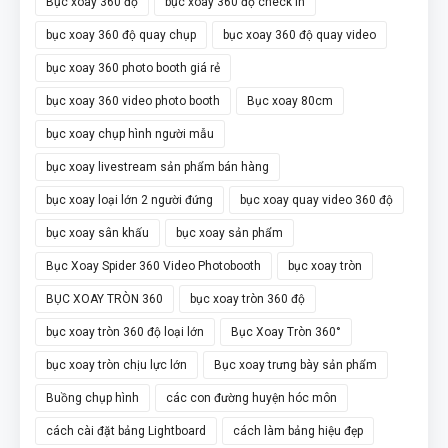
Bục xoay 360 độ
bục xoay 360 độ check in
bục xoay 360 độ quay chụp
bục xoay 360 độ quay video
bục xoay 360 photo booth giá rẻ
bục xoay 360 video photo booth
Bục xoay 80cm
bục xoay chụp hình người mẫu
bục xoay livestream sản phẩm bán hàng
bục xoay loại lớn 2 người đứng
bục xoay quay video 360 độ
bục xoay sân khấu
bục xoay sản phẩm
Bục Xoay Spider 360 Video Photobooth
bục xoay tròn
BỤC XOAY TRÒN 360
bục xoay tròn 360 độ
bục xoay tròn 360 độ loại lớn
Bục Xoay Tròn 360°
bục xoay tròn chịu lực lớn
Bục xoay trưng bày sản phẩm
Buồng chụp hình
các con đường huyện hóc môn
cách cài đặt bảng Lightboard
cách làm bảng hiệu đẹp