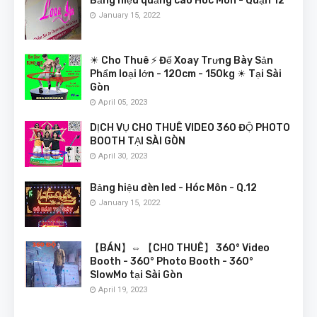
Bảng hiệu quảng cáo Hóc Môn - Quận 12
January 15, 2022
☀ Cho Thuê ⚡ Đế Xoay Trưng Bày Sản
Phẩm loại lớn - 120cm - 150kg ☀ Tại Sài
Gòn
April 05, 2023
DỊCH VỤ CHO THUÊ VIDEO 360 ĐỘ PHOTO
BOOTH TẠI SÀI GÒN
April 30, 2023
Bảng hiệu đèn led - Hóc Môn - Q.12
January 15, 2022
【BÁN】⇔ 【CHO THUÊ】 360° Video
Booth - 360° Photo Booth - 360°
SlowMo tại Sài Gòn
April 19, 2023