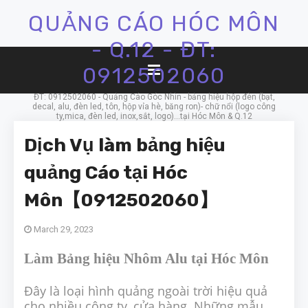
QUẢNG CÁO HÓC MÔN
- Q.12 - ĐT:
0912502060
ĐT: 0912502060 - Quảng Cáo Góc Nhìn - bảng hiệu hộp đèn (bạt,
decal, alu, đèn led, tôn, hộp vỉa hè, băng ron)- chữ nổi (logo công
ty,mica, đèn led, inox,sắt, logo)...tại Hóc Môn & Q.12
Dịch Vụ làm bảng hiệu
quảng Cáo tại Hóc
Môn【0912502060】
March 29, 2023
Làm Bảng hiệu Nhôm Alu tại Hóc Môn
Đây là loại hình quảng ngoài trời hiệu quả
cho nhiều công ty, cửa hàng. Những mẫu