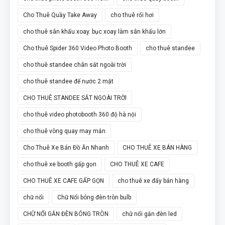
Cho Thuê Quầy Take Away
cho thuê rối hơi
cho thuê sân khấu xoay. bục xoay làm sân khấu lớn
Cho thuê Spider 360 Video Photo Booth
cho thuê standee
cho thuê standee chân sắt ngoài trời
cho thuê standee đế nước 2 mặt
CHO THUÊ STANDEE SẮT NGOÀI TRỜI
cho thuê video photobooth 360 độ hà nội
cho thuê vòng quay may mắn
Cho Thuê Xe Bán Đồ Ăn Nhanh
CHO THUÊ XE BÁN HÀNG
cho thuê xe booth gấp gọn
CHO THUÊ XE CAFE
CHO THUÊ XE CAFE GẤP GỌN
cho thuê xe đẩy bán hàng
chữ nổi
Chữ Nổi bóng đèn tròn bulb
CHỮ NỔI GẮN ĐÈN BÓNG TRÒN
chữ nổi gắn đèn led