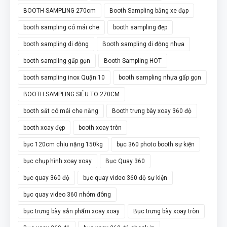
BOOTH SAMPLING 270cm
Booth Sampling bằng xe đạp
booth sampling có mái che
booth sampling đẹp
booth sampling di động
Booth sampling di động nhựa
booth sampling gấp gọn
Booth Sampling HOT
booth sampling inox Quận 10
booth sampling nhựa gấp gọn
BOOTH SAMPLING SIÊU TO 270CM
booth sắt có mái che nắng
Booth trưng bày xoay 360 độ
booth xoay đẹp
booth xoay tròn
bục 120cm chịu nặng 150kg
bục 360 photo booth sự kiện
bục chụp hình xoay xoay
Bục Quay 360
bục quay 360 độ
bục quay video 360 độ sự kiện
bục quay video 360 nhóm đông
bục trưng bày sản phẩm xoay xoay
Bục trưng bày xoay tròn