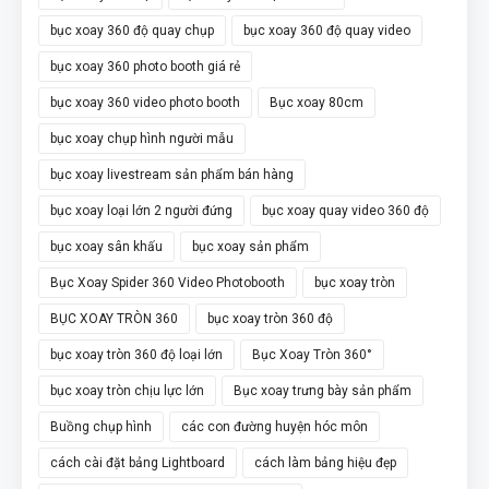
bục xoay 360 độ quay chụp
bục xoay 360 độ quay video
bục xoay 360 photo booth giá rẻ
bục xoay 360 video photo booth
Bục xoay 80cm
bục xoay chụp hình người mẫu
bục xoay livestream sản phẩm bán hàng
bục xoay loại lớn 2 người đứng
bục xoay quay video 360 độ
bục xoay sân khấu
bục xoay sản phẩm
Bục Xoay Spider 360 Video Photobooth
bục xoay tròn
BỤC XOAY TRÒN 360
bục xoay tròn 360 độ
bục xoay tròn 360 độ loại lớn
Bục Xoay Tròn 360°
bục xoay tròn chịu lực lớn
Bục xoay trưng bày sản phẩm
Buồng chụp hình
các con đường huyện hóc môn
cách cài đặt bảng Lightboard
cách làm bảng hiệu đẹp