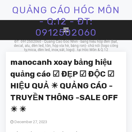
QUẢNG CÁO HÓC MÔN
- Q.12 - ĐT:
0912502060
ĐT: 0912502060 - Quảng Cáo Góc Nhìn - bảng hiệu hộp đèn (bạt,
decal, alu, đèn led, tôn, hộp vỉa hè, băng ron)- chữ nổi (logo công
ty,mica, đèn led, inox,sắt, logo)...tại Hóc Môn & Q.12
manocanh xoay bảng hiệu
quảng cáo ☑ ĐẸP ☑ ĐỘC ☑
HIỆU QUẢ ☀ QUẢNG CÁO -
TRUYỀN THÔNG -SALE OFF
☀ ☀
December 27, 2023