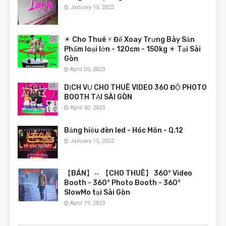
January 15, 2022
☀ Cho Thuê ⚡ Đế Xoay Trưng Bày Sản
Phẩm loại lớn - 120cm - 150kg ☀ Tại Sài
Gòn
April 05, 2023
DỊCH VỤ CHO THUÊ VIDEO 360 ĐỘ PHOTO
BOOTH TẠI SÀI GÒN
April 30, 2023
Bảng hiệu đèn led - Hóc Môn - Q.12
January 15, 2022
【BÁN】⇔ 【CHO THUÊ】 360° Video
Booth - 360° Photo Booth - 360°
SlowMo tại Sài Gòn
April 19, 2023