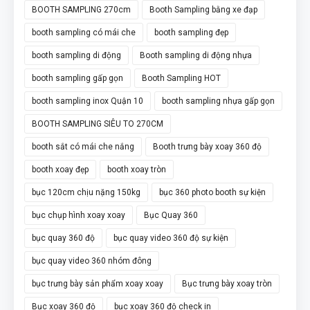
BOOTH SAMPLING 270cm
Booth Sampling bằng xe đạp
booth sampling có mái che
booth sampling đẹp
booth sampling di động
Booth sampling di động nhựa
booth sampling gấp gọn
Booth Sampling HOT
booth sampling inox Quận 10
booth sampling nhựa gấp gọn
BOOTH SAMPLING SIÊU TO 270CM
booth sắt có mái che nắng
Booth trưng bày xoay 360 độ
booth xoay đẹp
booth xoay tròn
bục 120cm chịu nặng 150kg
bục 360 photo booth sự kiện
bục chụp hình xoay xoay
Bục Quay 360
bục quay 360 độ
bục quay video 360 độ sự kiện
bục quay video 360 nhóm đông
bục trưng bày sản phẩm xoay xoay
Bục trưng bày xoay tròn
Bục xoay 360 độ
bục xoay 360 độ check in