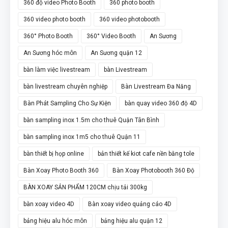
360 độ video Photo Booth
360 photo booth
360 video photo booth
360 video photobooth
360° Photo Booth
360° Video Booth
An Sương
An Sương hóc môn
An Sương quận 12
bàn làm việc livestream
bàn Livestream
bàn livestream chuyên nghiệp
Bàn Livestream Đa Năng
Bàn Phát Sampling Cho Sự Kiện
bàn quay video 360 độ 4D
bàn sampling inox 1.5m cho thuê Quận Tân Bình
bàn sampling inox 1m5 cho thuê Quận 11
bàn thiết bị họp online
bản thiết kế kiot cafe nền bằng tole
Bàn Xoay Photo Booth 360
Bàn Xoay Photobooth 360 Độ
BÀN XOAY SẢN PHẨM 120CM chịu tải 300kg
bàn xoay video 4D
Bàn xoay video quảng cáo 4D
bảng hiệu alu hóc môn
bảng hiệu alu quận 12