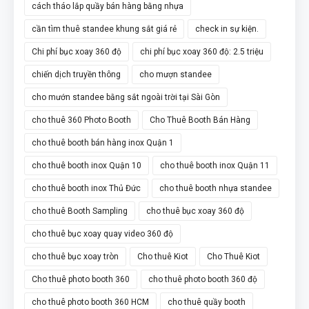
cách tháo lắp quầy bán hàng bằng nhựa
cần tìm thuê standee khung sắt giá rẻ
check in sự kiện.
Chi phí bục xoay 360 độ
chi phí bục xoay 360 độ: 2.5 triệu
chiến dịch truyền thông
cho mượn standee
cho mướn standee bằng sắt ngoài trời tại Sài Gòn
cho thuê 360 Photo Booth
Cho Thuê Booth Bán Hàng
cho thuê booth bán hàng inox Quận 1
cho thuê booth inox Quận 10
cho thuê booth inox Quận 11
cho thuê booth inox Thủ Đức
cho thuê booth nhựa standee
cho thuê Booth Sampling
cho thuê bục xoay 360 độ
cho thuê bục xoay quay video 360 độ
cho thuê bục xoay tròn
Cho thuê Kiot
Cho Thuê Kiot
Cho thuê photo booth 360
cho thuê photo booth 360 độ
cho thuê photo booth 360 HCM
cho thuê quầy booth