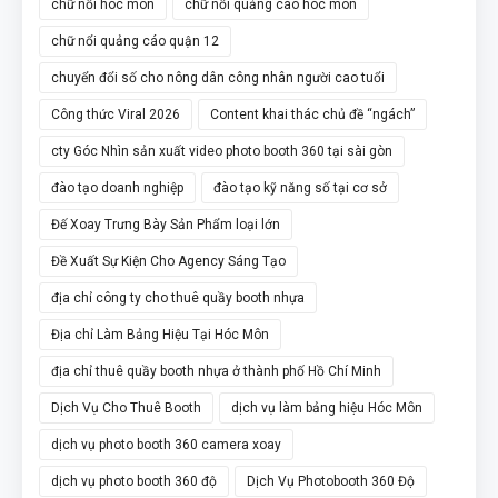
chữ nổi hóc môn
chữ nổi quảng cáo hóc môn
chữ nổi quảng cáo quận 12
chuyển đổi số cho nông dân công nhân người cao tuổi
Công thức Viral 2026
Content khai thác chủ đề “ngách”
cty Góc Nhìn sản xuất video photo booth 360 tại sài gòn
đào tạo doanh nghiệp
đào tạo kỹ năng số tại cơ sở
Đế Xoay Trưng Bày Sản Phẩm loại lớn
Đề Xuất Sự Kiện Cho Agency Sáng Tạo
địa chỉ công ty cho thuê quầy booth nhựa
Địa chỉ Làm Bảng Hiệu Tại Hóc Môn
địa chỉ thuê quầy booth nhựa ở thành phố Hồ Chí Minh
Dịch Vụ Cho Thuê Booth
dịch vụ làm bảng hiệu Hóc Môn
dịch vụ photo booth 360 camera xoay
dịch vụ photo booth 360 độ
Dịch Vụ Photobooth 360 Độ