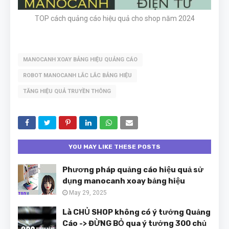
TOP cách quảng cáo hiệu quả cho shop năm 2024
MANOCANH XOAY BẢNG HIỆU QUẢNG CÁO
ROBOT MANOCANH LẮC LẮC BẢNG HIỆU
TĂNG HIỆU QUẢ TRUYỀN THÔNG
YOU MAY LIKE THESE POSTS
Phương pháp quảng cáo hiệu quả sử
dụng manocanh xoay bảng hiệu
May 29, 2025
Là CHỦ SHOP không có ý tưởng Quảng
Cáo -> ĐỪNG BỎ qua ý tưởng 300 chủ