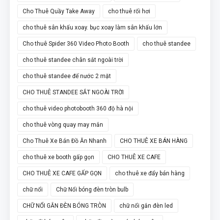
Cho Thuê Quầy Take Away
cho thuê rối hơi
cho thuê sân khấu xoay. bục xoay làm sân khấu lớn
Cho thuê Spider 360 Video Photo Booth
cho thuê standee
cho thuê standee chân sắt ngoài trời
cho thuê standee đế nước 2 mặt
CHO THUÊ STANDEE SẮT NGOÀI TRỜI
cho thuê video photobooth 360 độ hà nội
cho thuê vòng quay may mắn
Cho Thuê Xe Bán Đồ Ăn Nhanh
CHO THUÊ XE BÁN HÀNG
cho thuê xe booth gấp gọn
CHO THUÊ XE CAFE
CHO THUÊ XE CAFE GẤP GỌN
cho thuê xe đẩy bán hàng
chữ nổi
Chữ Nổi bóng đèn tròn bulb
CHỮ NỔI GẮN ĐÈN BÓNG TRÒN
chữ nổi gắn đèn led