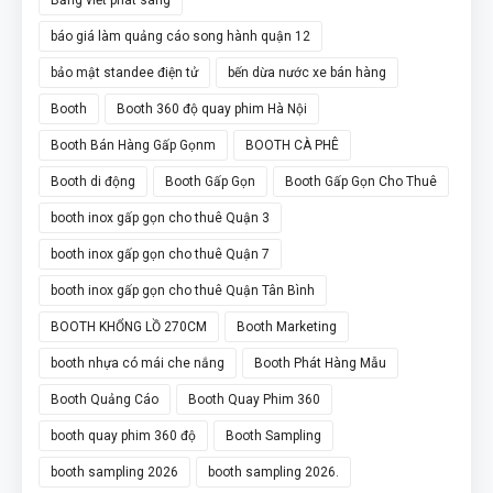
báo giá làm quảng cáo song hành quận 12
bảo mật standee điện tử
bến dừa nước xe bán hàng
Booth
Booth 360 độ quay phim Hà Nội
Booth Bán Hàng Gấp Gọnm
BOOTH CÀ PHÊ
Booth di động
Booth Gấp Gọn
Booth Gấp Gọn Cho Thuê
booth inox gấp gọn cho thuê Quận 3
booth inox gấp gọn cho thuê Quận 7
booth inox gấp gọn cho thuê Quận Tân Bình
BOOTH KHỔNG LỒ 270CM
Booth Marketing
booth nhựa có mái che nắng
Booth Phát Hàng Mẫu
Booth Quảng Cáo
Booth Quay Phim 360
booth quay phim 360 độ
Booth Sampling
booth sampling 2026
booth sampling 2026.