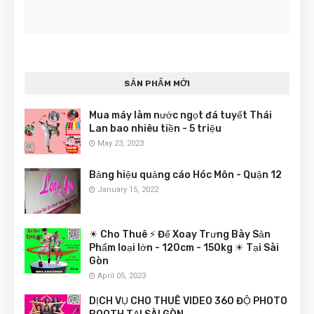
SẢN PHẨM MỚI
Mua máy làm nước ngọt đá tuyết Thái
Lan bao nhiêu tiền - 5 triệu
May 23, 2023
Bảng hiệu quảng cáo Hóc Môn - Quận 12
January 15, 2022
☀ Cho Thuê ⚡ Đế Xoay Trưng Bày Sản
Phẩm loại lớn - 120cm - 150kg ☀ Tại Sài
Gòn
April 05, 2023
DỊCH VỤ CHO THUÊ VIDEO 360 ĐỘ PHOTO