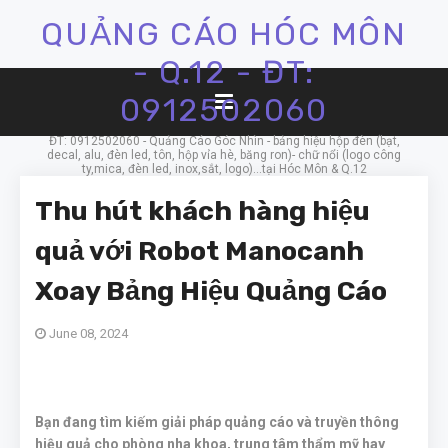
QUẢNG CÁO HÓC MÔN
- Q.12 - ĐT:
0912502060
ĐT: 0912502060 - Quảng Cáo Góc Nhìn - bảng hiệu hộp đèn (bạt,
decal, alu, đèn led, tôn, hộp vỉa hè, băng ron)- chữ nổi (logo công
ty,mica, đèn led, inox,sắt, logo)...tại Hóc Môn & Q.12
Thu hút khách hàng hiệu
quả với Robot Manocanh
Xoay Bảng Hiệu Quảng Cáo
June 08, 2024
Bạn đang tìm kiếm giải pháp quảng cáo và truyền thông
hiệu quả cho phòng nha khoa, trung tâm thẩm mỹ hay