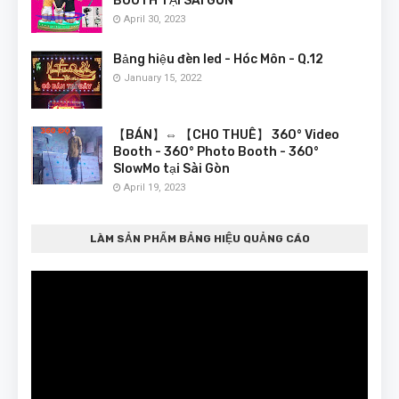
BOOTH TẠI SÀI GÒN
April 30, 2023
Bảng hiệu đèn led - Hóc Môn - Q.12
January 15, 2022
【BÁN】⇔ 【CHO THUÊ】 360° Video
Booth - 360° Photo Booth - 360°
SlowMo tại Sài Gòn
April 19, 2023
LÀM SẢN PHẨM BẢNG HIỆU QUẢNG CÁO