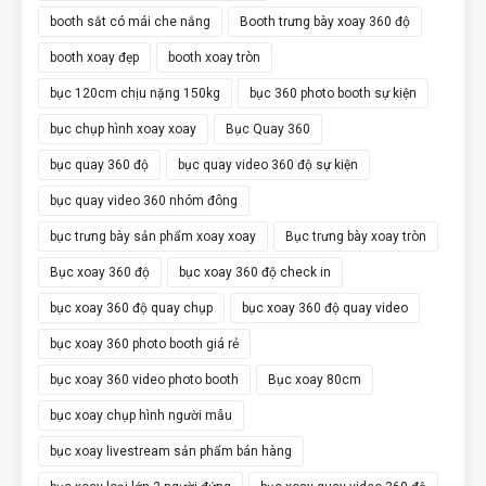
booth sắt có mái che nắng
Booth trưng bày xoay 360 độ
booth xoay đẹp
booth xoay tròn
bục 120cm chịu nặng 150kg
bục 360 photo booth sự kiện
bục chụp hình xoay xoay
Bục Quay 360
bục quay 360 độ
bục quay video 360 độ sự kiện
bục quay video 360 nhóm đông
bục trưng bày sản phẩm xoay xoay
Bục trưng bày xoay tròn
Bục xoay 360 độ
bục xoay 360 độ check in
bục xoay 360 độ quay chụp
bục xoay 360 độ quay video
bục xoay 360 photo booth giá rẻ
bục xoay 360 video photo booth
Bục xoay 80cm
bục xoay chụp hình người mẫu
bục xoay livestream sản phẩm bán hàng