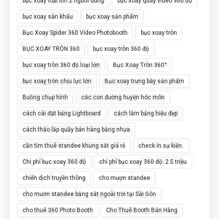
bục xoay loại lớn 2 người đứng
bục xoay quay video 360 độ
bục xoay sân khấu
bục xoay sản phẩm
Bục Xoay Spider 360 Video Photobooth
bục xoay tròn
BỤC XOAY TRÒN 360
bục xoay tròn 360 độ
bục xoay tròn 360 độ loại lớn
Bục Xoay Tròn 360°
bục xoay tròn chịu lực lớn
Bục xoay trưng bày sản phẩm
Buồng chụp hình
các con đường huyện hóc môn
cách cài đặt bảng Lightboard
cách làm bảng hiệu đẹp
cách tháo lắp quầy bán hàng bằng nhựa
cần tìm thuê standee khung sắt giá rẻ
check in sự kiện.
Chi phí bục xoay 360 độ
chi phí bục xoay 360 độ: 2.5 triệu
chiến dịch truyền thông
cho mượn standee
cho mướn standee bằng sắt ngoài trời tại Sài Gòn
cho thuê 360 Photo Booth
Cho Thuê Booth Bán Hàng