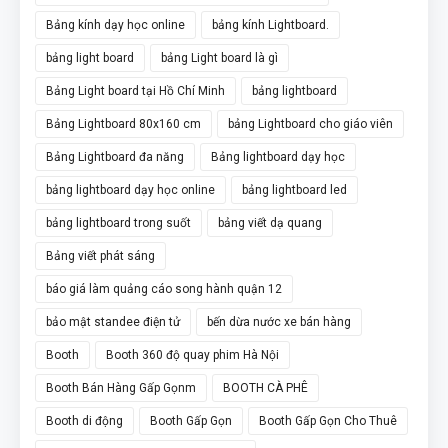
Bảng kính dạy học online
bảng kính Lightboard.
bảng light board
bảng Light board là gì
Bảng Light board tại Hồ Chí Minh
bảng lightboard
Bảng Lightboard 80x160 cm
bảng Lightboard cho giáo viên
Bảng Lightboard đa năng
Bảng lightboard dạy học
bảng lightboard dạy học online
bảng lightboard led
bảng lightboard trong suốt
bảng viết dạ quang
Bảng viết phát sáng
báo giá làm quảng cáo song hành quận 12
bảo mật standee điện tử
bến dừa nước xe bán hàng
Booth
Booth 360 độ quay phim Hà Nội
Booth Bán Hàng Gấp Gọnm
BOOTH CÀ PHÊ
Booth di động
Booth Gấp Gọn
Booth Gấp Gọn Cho Thuê