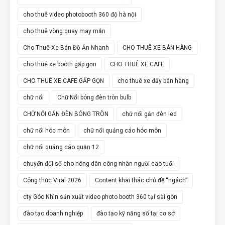
cho thuê video photobooth 360 độ hà nội
cho thuê vòng quay may mắn
Cho Thuê Xe Bán Đồ Ăn Nhanh
CHO THUÊ XE BÁN HÀNG
cho thuê xe booth gấp gọn
CHO THUÊ XE CAFE
CHO THUÊ XE CAFE GẤP GỌN
cho thuê xe đẩy bán hàng
chữ nổi
Chữ Nổi bóng đèn tròn bulb
CHỮ NỔI GẮN ĐÈN BÓNG TRÒN
chữ nổi gắn đèn led
chữ nổi hóc môn
chữ nổi quảng cáo hóc môn
chữ nổi quảng cáo quận 12
chuyển đổi số cho nông dân công nhân người cao tuổi
Công thức Viral 2026
Content khai thác chủ đề “ngách”
cty Góc Nhìn sản xuất video photo booth 360 tại sài gòn
đào tạo doanh nghiệp
đào tạo kỹ năng số tại cơ sở