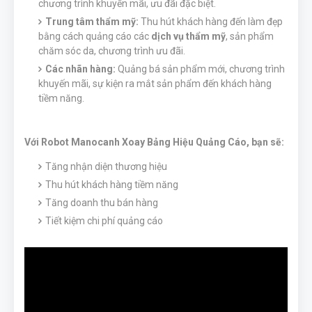
chương trình khuyến mãi, ưu đãi đặc biệt.
Trung tâm thẩm mỹ:
Thu hút khách hàng đến làm đẹp
bằng cách quảng cáo các
dịch vụ thẩm mỹ
, sản phẩm
chăm sóc da, chương trình ưu đãi.
Các nhãn hàng:
Quảng bá sản phẩm mới, chương trình
khuyến mãi, sự kiện ra mắt sản phẩm đến khách hàng
tiềm năng.
Với Robot Manocanh Xoay Bảng Hiệu Quảng Cáo, bạn sẽ:
Tăng nhận diện thương hiệu
Thu hút khách hàng tiềm năng
Tăng doanh thu bán hàng
Tiết kiệm chi phí quảng cáo