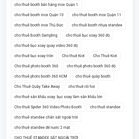
cho thuê booth bán hàng inox Quận 1
cho thuê booth inox Quận 10
cho thuê booth inox Quận 11
cho thuê booth inox Thủ Đức
cho thuê booth nhựa standee
cho thuê Booth Sampling
cho thuê bục xoay 360 độ
cho thuê bục xoay quay video 360 độ
cho thuê bục xoay tròn
Cho thuê Kiot
Cho Thuê Kiot
Cho thuê photo booth 360
cho thuê photo booth 360 độ
cho thuê photo booth 360 HCM
cho thuê quầy booth
Cho Thuê Quầy Take Away
cho thuê rối hơi
cho thuê sân khấu xoay. bục xoay làm sân khấu lớn
Cho thuê Spider 360 Video Photo Booth
cho thuê standee
cho thuê standee chân sắt ngoài trời
cho thuê standee đế nước 2 mặt
CHO THUÊ STANDEE SẮT NGOÀI TRỜI