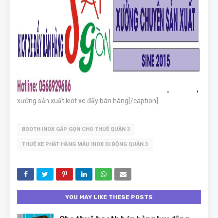
xưởng sản xuất kiot xe đẩy bán hàng[/caption]
BOOTH INOX GẤP GỌN CHO THUÊ QUẬN 3
THUÊ XE PHÁT HÀNG MẪU INOX DI ĐỘNG QUẬN 3
YOU MAY LIKE THESE POSTS