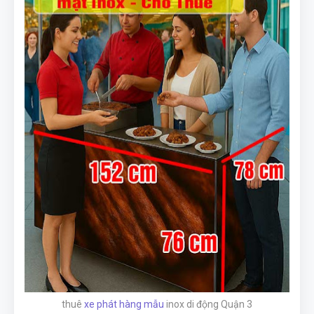
thuê
xe phát hàng mẫu
inox di động Quận 3