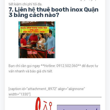
tiết kiệm chi phí tối đa.
7. Liên hệ thuê booth inox Quận
3 bằng cách nào?
Bạn chỉ cần gọi ngay **Hotline: 0912.502.060** để được tư
vấn nhanh và báo giá chi tiết.
[caption id="attachment_8972" align="alignnone"
width="1330"]