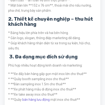
* Đảm bảo **an toàn vệ sinh thực phẩm**.
* Mặt bàn lớn **152 x 76 cm**, thoải mái cho nấu nướng,
pha chế, trưng bày sản phẩm.
2. Thiết kế chuyên nghiệp – thu hút
khách hàng
* Bảng hiệu lớn phía trên và hai bên hông.
* Gắn logo, slogan, thông điệp marketing dễ dàng.
* Giúp khách hàng nhận diện từ xa trong sự kiện, hội chợ,
siêu thị.
3. Đa dạng mục đích sử dụng
Phù hợp nhiều hoạt động kinh doanh và marketing:
* **Xe đẩy bán hàng gấp gọn mặt inox lớn cho thuê**
* **Quầy booth sampling inox cho thuê**
* **Bàn sampling inox 1.5m cho thuê**
* **Xe phát hàng mẫu di động inox cho thuê**
* **Xe take away inox cho thuê**
* **Quầy
bán hàng lưu động
mặt inox cho thuê**