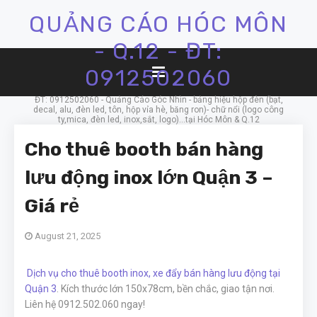
QUẢNG CÁO HÓC MÔN
- Q.12 - ĐT:
0912502060
ĐT: 0912502060 - Quảng Cáo Góc Nhìn - bảng hiệu hộp đèn (bạt,
decal, alu, đèn led, tôn, hộp vỉa hè, băng ron)- chữ nổi (logo công
ty,mica, đèn led, inox,sắt, logo)...tại Hóc Môn & Q.12
Cho thuê booth bán hàng
lưu động inox lớn Quận 3 –
Giá rẻ
August 21, 2025
Dịch vụ cho thuê booth inox, xe đẩy bán hàng lưu động tại
Quận 3
. Kích thước lớn 150x78cm, bền chắc, giao tận nơi.
Liên hệ 0912.502.060 ngay!