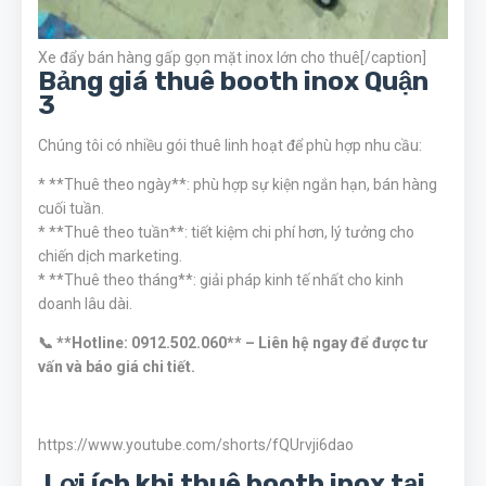
Xe đẩy bán hàng gấp gọn mặt inox lớn cho thuê[/caption]
Bảng giá thuê booth inox Quận
3
Chúng tôi có nhiều gói thuê linh hoạt để phù hợp nhu cầu:
* **Thuê theo ngày**: phù hợp sự kiện ngắn hạn, bán hàng
cuối tuần.
* **Thuê theo tuần**: tiết kiệm chi phí hơn, lý tưởng cho
chiến dịch marketing.
* **Thuê theo tháng**: giải pháp kinh tế nhất cho kinh
doanh lâu dài.
📞 **Hotline: 0912.502.060** – Liên hệ ngay để được tư
vấn và báo giá chi tiết.
https://www.youtube.com/shorts/fQUrvji6dao
Lợi ích khi thuê booth inox tại