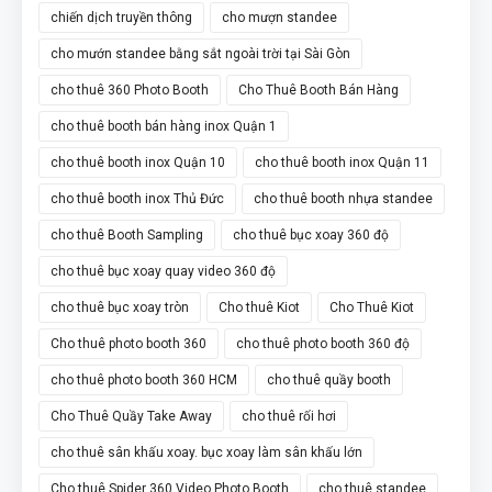
chiến dịch truyền thông
cho mượn standee
cho mướn standee bằng sắt ngoài trời tại Sài Gòn
cho thuê 360 Photo Booth
Cho Thuê Booth Bán Hàng
cho thuê booth bán hàng inox Quận 1
cho thuê booth inox Quận 10
cho thuê booth inox Quận 11
cho thuê booth inox Thủ Đức
cho thuê booth nhựa standee
cho thuê Booth Sampling
cho thuê bục xoay 360 độ
cho thuê bục xoay quay video 360 độ
cho thuê bục xoay tròn
Cho thuê Kiot
Cho Thuê Kiot
Cho thuê photo booth 360
cho thuê photo booth 360 độ
cho thuê photo booth 360 HCM
cho thuê quầy booth
Cho Thuê Quầy Take Away
cho thuê rối hơi
cho thuê sân khấu xoay. bục xoay làm sân khấu lớn
Cho thuê Spider 360 Video Photo Booth
cho thuê standee