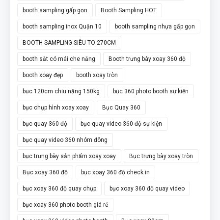
booth sampling gấp gọn
Booth Sampling HOT
booth sampling inox Quận 10
booth sampling nhựa gấp gọn
BOOTH SAMPLING SIÊU TO 270CM
booth sắt có mái che nắng
Booth trưng bày xoay 360 độ
booth xoay đẹp
booth xoay tròn
bục 120cm chịu nặng 150kg
bục 360 photo booth sự kiện
bục chụp hình xoay xoay
Bục Quay 360
bục quay 360 độ
bục quay video 360 độ sự kiện
bục quay video 360 nhóm đông
bục trưng bày sản phẩm xoay xoay
Bục trưng bày xoay tròn
Bục xoay 360 độ
bục xoay 360 độ check in
bục xoay 360 độ quay chụp
bục xoay 360 độ quay video
bục xoay 360 photo booth giá rẻ