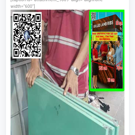
width="600"]