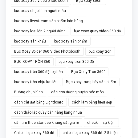
bục xoay 360 video photo booth
Bục xoay 80cm
bục xoay chụp hình người mẫu
bục xoay livestream sản phẩm bán hàng
bục xoay loại lớn 2 người đứng
bục xoay quay video 360 độ
bục xoay sân khấu
bục xoay sản phẩm
Bục Xoay Spider 360 Video Photobooth
bục xoay tròn
BỤC XOAY TRÒN 360
bục xoay tròn 360 độ
bục xoay tròn 360 độ loại lớn
Bục Xoay Tròn 360°
bục xoay tròn chịu lực lớn
Bục xoay trưng bày sản phẩm
Buồng chụp hình
các con đường huyện hóc môn
cách cài đặt bảng Lightboard
cách làm bảng hiệu đẹp
cách tháo lắp quầy bán hàng bằng nhựa
cần tìm thuê standee khung sắt giá rẻ
check in sự kiện.
Chi phí bục xoay 360 độ
chi phí bục xoay 360 độ: 2.5 triệu