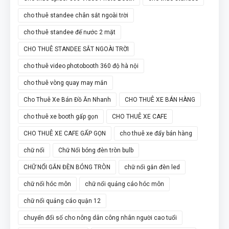
cho thuê standee chân sắt ngoài trời
cho thuê standee đế nước 2 mặt
CHO THUÊ STANDEE SẮT NGOÀI TRỜI
cho thuê video photobooth 360 độ hà nội
cho thuê vòng quay may mắn
Cho Thuê Xe Bán Đồ Ăn Nhanh
CHO THUÊ XE BÁN HÀNG
cho thuê xe booth gấp gọn
CHO THUÊ XE CAFE
CHO THUÊ XE CAFE GẤP GỌN
cho thuê xe đẩy bán hàng
chữ nổi
Chữ Nổi bóng đèn tròn bulb
CHỮ NỔI GẮN ĐÈN BÓNG TRÒN
chữ nổi gắn đèn led
chữ nổi hóc môn
chữ nổi quảng cáo hóc môn
chữ nổi quảng cáo quận 12
chuyển đổi số cho nông dân công nhân người cao tuổi