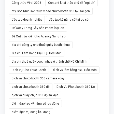
Công thức Viral 2026
Content khai thác chủ đề “ngách”
cty Góc Nhìn sản xuất video photo booth 360 tại sài gòn
đào tạo doanh nghiệp
đào tạo kỹ năng số tại cơ sở
Đế Xoay Trưng Bày Sản Phẩm loại lớn
Đề Xuất Sự Kiện Cho Agency Sáng Tạo
địa chỉ công ty cho thuê quầy booth nhựa
Địa chỉ Làm Bảng Hiệu Tại Hóc Môn
địa chỉ thuê quầy booth nhựa ở thành phố Hồ Chí Minh
Dịch Vụ Cho Thuê Booth
dịch vụ làm bảng hiệu Hóc Môn
dịch vụ photo booth 360 camera xoay
dịch vụ photo booth 360 độ
Dịch Vụ Photobooth 360 Độ
dịch vụ quay chụp 360 độ sự kiện
điểm đào tạo kỹ năng số lưu động
điểm dịch vụ công lưu động