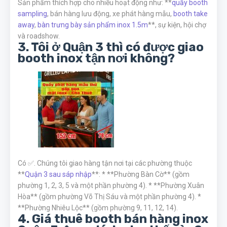
Sản phẩm thích hợp cho nhiều hoạt động như: **
quầy booth
sampling
, bán hàng lưu động, xe phát hàng mẫu,
booth take
away
,
bàn trưng bày sản phẩm inox 1.5m
**, sự kiện, hội chợ
và roadshow.
3. Tôi ở Quận 3 thì có được giao
booth inox tận nơi không?
Có ✅. Chúng tôi giao hàng tận nơi tại các phường thuộc
**
Quận 3 sau sáp nhập
**: * **Phường Bàn Cờ** (gồm
phường 1, 2, 3, 5 và một phần phường 4). * **Phường Xuân
Hòa** (gồm phường Võ Thị Sáu và một phần phường 4). *
**Phường Nhiêu Lộc** (gồm phường 9, 11, 12, 14).
4. Giá thuê booth bán hàng inox