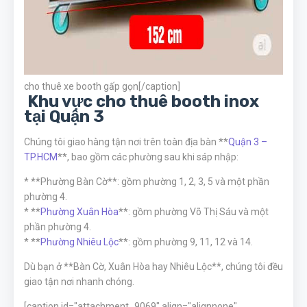
cho thuê xe booth gấp gọn[/caption]
Khu vực cho thuê booth inox
tại Quận 3
Chúng tôi giao hàng tận nơi trên toàn địa bàn **
Quận 3 –
TP.HCM
**, bao gồm các phường sau khi sáp nhập:
* **Phường Bàn Cờ**: gồm phường 1, 2, 3, 5 và một phần
phường 4.
* **
Phường Xuân Hòa
**: gồm phường Võ Thị Sáu và một
phần phường 4.
* **
Phường Nhiêu Lộc
**: gồm phường 9, 11, 12 và 14.
Dù bạn ở **Bàn Cờ, Xuân Hòa hay Nhiêu Lộc**, chúng tôi đều
giao tận nơi nhanh chóng.
[caption id="attachment_9069" align="alignnone"