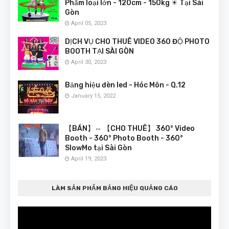
Phẩm loại lớn - 120cm - 150kg ☀ Tại Sài
Gòn
April 05, 2023
DỊCH VỤ CHO THUÊ VIDEO 360 ĐỘ PHOTO
BOOTH TẠI SÀI GÒN
April 30, 2023
Bảng hiệu đèn led - Hóc Môn - Q.12
January 15, 2022
【BÁN】⇔ 【CHO THUÊ】 360° Video
Booth - 360° Photo Booth - 360°
SlowMo tại Sài Gòn
April 19, 2023
LÀM SẢN PHẨM BẢNG HIỆU QUẢNG CÁO